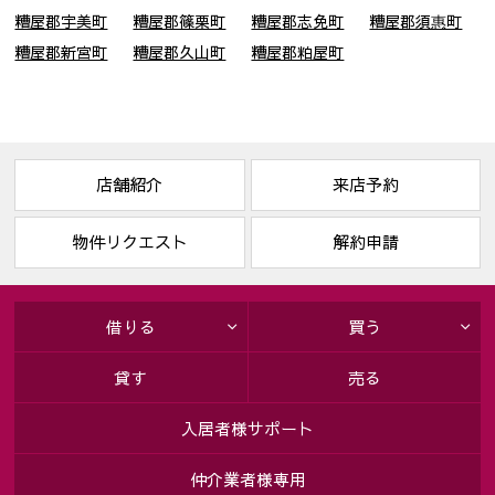
糟屋郡宇美町
糟屋郡篠栗町
糟屋郡志免町
糟屋郡須惠町
糟屋郡新宮町
糟屋郡久山町
糟屋郡粕屋町
店舗紹介
来店予約
物件リクエスト
解約申請
借りる
買う
貸す
売る
入居者様サポート
仲介業者様専用