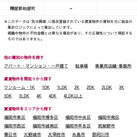
-
糟屋郡粕屋町
※このデータは「別大興産」に現在登録されている賃貸物件の賃料を元に独自の
集計ロジックによって算出しています。
掲載中物件の平均金額とは異なる場合があり、その正確性について保証する
ものではありません。
他の種別の物件を探す
アパート・マンション・一戸建て
駐車場
事業用店舗･事務所
賃貸物件を間取りから探す
ワンルーム・1K
1DK
1LDK
2K
2DK
2LDK
3K
3DK
3LDK
4K
4DK
4LDK以上
賃貸物件をエリアから探す
福岡市東区
福岡市博多区
福岡市中央区
福岡市南区
福岡市西区
福岡市城南区
福岡市早良区
筑紫野市
春日市
大野城市
大宰府市
糸島市
那珂川市