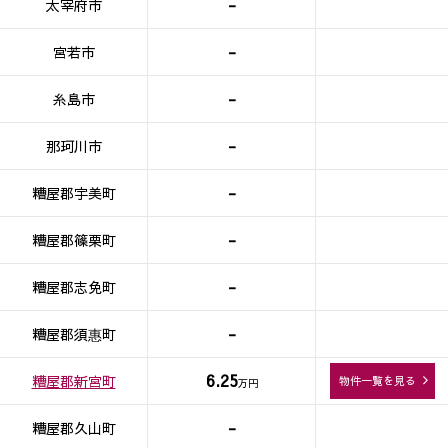
-
太宰府市
-
宮若市
-
糸島市
-
那珂川市
-
糟屋郡宇美町
-
糟屋郡篠栗町
-
糟屋郡志免町
-
糟屋郡須惠町
6.25
糟屋郡新宮町
物件一覧を見る
万円
-
糟屋郡久山町