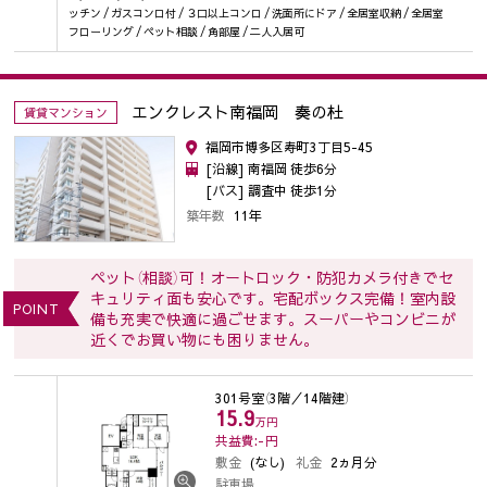
ッチン / ガスコンロ付 / ３口以上コンロ / 洗面所にドア / 全居室収納 / 全居室
フローリング / ペット相談 / 角部屋 / 二人入居可
エンクレスト南福岡 奏の杜
賃貸マンション
福岡市博多区寿町3丁目5-45
[沿線] 南福岡 徒歩6分
[バス] 調査中 徒歩1分
築年数
11年
ペット（相談）可！オートロック・防犯カメラ付きでセ
キュリティ面も安心です。宅配ボックス完備！室内設
POINT
備も充実で快適に過ごせます。スーパーやコンビニが
近くでお買い物にも困りません。
301号室
（3階／14階建）
15.9
万円
共益費:-
円
敷金
(なし)
礼金
2ヵ月分
駐車場