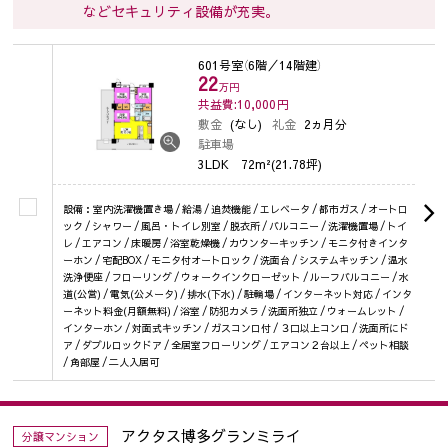
などセキュリティ設備が充実。
601号室
（6階／14階建）
22
万円
共益費:10,000
円
敷金
(なし)
礼金
2ヵ月分
駐車場
3LDK
72m²(21.78坪)
設備：室内洗濯機置き場 / 給湯 / 追焚機能 / エレベータ / 都市ガス / オートロ
ック / シャワー / 風呂・トイレ別室 / 脱衣所 / バルコニー / 洗濯機置場 / トイ
レ / エアコン / 床暖房 / 浴室乾燥機 / カウンターキッチン / モニタ付きインタ
ーホン / 宅配BOX / モニタ付オートロック / 洗面台 / システムキッチン / 温水
洗浄便座 / フローリング / ウォークインクローゼット / ルーフバルコニー / 水
道(公営) / 電気(公メータ) / 排水(下水) / 駐輪場 / インターネット対応 / インタ
ーネット料金(月額無料) / 浴室 / 防犯カメラ / 洗面所独立 / ウォームレット /
インターホン / 対面式キッチン / ガスコンロ付 / ３口以上コンロ / 洗面所にド
ア / ダブルロックドア / 全居室フローリング / エアコン２台以上 / ペット相談
/ 角部屋 / 二人入居可
アクタス博多グランミライ
分譲マンション