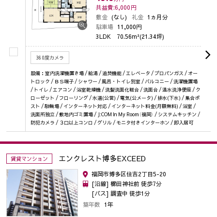
共益費:6,000
円
敷金
(なし)
礼金
1ヵ月分
駐車場
11,000円
3LDK
70.56m²(21.34坪)
360度カメラ
設備：室内洗濯機置き場 / 給湯 / 追焚機能 / エレベータ / プロパンガス / オー
トロック / ＢＳ端子 / シャワー / 風呂・トイレ別室 / バルコニー / 洗濯機置場
/ トイレ / エアコン / 浴室乾燥機 / 洗髪洗面化粧台 / 洗面台 / 温水洗浄便座 / ク
ローゼット / フローリング / 水道(公営) / 電気(公メータ) / 排水(下水) / 集合ポ
スト / 駐輪場 / インターネット対応 / インターネット料金(月額無料) / 浴室 /
洗面所独立 / 敷地内ゴミ置場 / J:COM In My Room（福岡） / システムキッチン /
防犯カメラ / ３口以上コンロ / グリル / モニタ付きインターホン / 即入居可
エンクレスト博多EXCEED
賃貸マンション
福岡市博多区住吉2丁目5-20
[沿線] 櫛田神社前 徒歩7分
[バス] 調査中 徒歩1分
築年数
1年