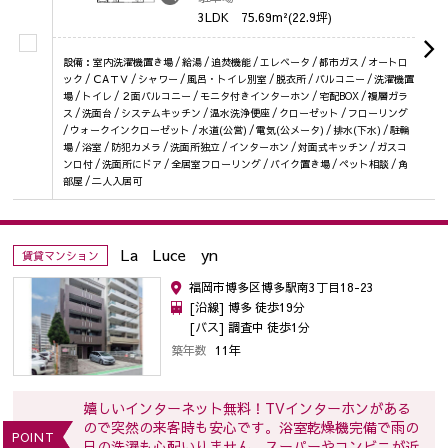
3LDK
75.69m²(22.9坪)
設備：室内洗濯機置き場 / 給湯 / 追焚機能 / エレベータ / 都市ガス / オートロ
ック / ＣAＴＶ / シャワー / 風呂・トイレ別室 / 脱衣所 / バルコニー / 洗濯機置
場 / トイレ / ２面バルコニー / モニタ付きインターホン / 宅配BOX / 複層ガラ
ス / 洗面台 / システムキッチン / 温水洗浄便座 / クローゼット / フローリング
/ ウォークインクローゼット / 水道(公営) / 電気(公メータ) / 排水(下水) / 駐輪
場 / 浴室 / 防犯カメラ / 洗面所独立 / インターホン / 対面式キッチン / ガスコ
ンロ付 / 洗面所にドア / 全居室フローリング / バイク置き場 / ペット相談 / 角
部屋 / 二人入居可
La Luce yn
賃貸マンション
福岡市博多区博多駅南3丁目18-23
[沿線] 博多 徒歩19分
[バス] 調査中 徒歩1分
築年数
11年
嬉しいインターネット無料！TVインターホンがある
ので突然の来客時も安心です。浴室乾燥機完備で雨の
POINT
日の洗濯も心配いりません。スーパーやコンビニが近