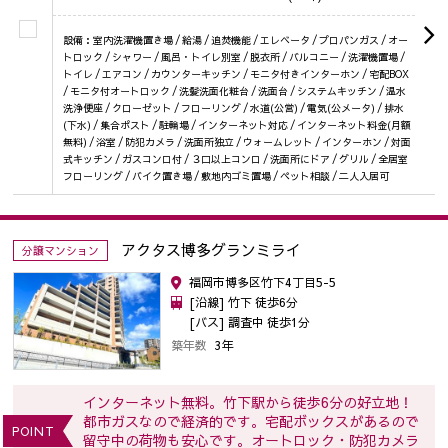
設備：室内洗濯機置き場 / 給湯 / 追焚機能 / エレベータ / プロパンガス / オー
トロック / シャワー / 風呂・トイレ別室 / 脱衣所 / バルコニー / 洗濯機置場 /
トイレ / エアコン / カウンターキッチン / モニタ付きインターホン / 宅配BOX
/ モニタ付オートロック / 洗髪洗面化粧台 / 洗面台 / システムキッチン / 温水
洗浄便座 / クローゼット / フローリング / 水道(公営) / 電気(公メータ) / 排水
(下水) / 集合ポスト / 駐輪場 / インターネット対応 / インターネット料金(月額
無料) / 浴室 / 防犯カメラ / 洗面所独立 / ウォームレット / インターホン / 対面
式キッチン / ガスコンロ付 / ３口以上コンロ / 洗面所にドア / グリル / 全居室
フローリング / バイク置き場 / 敷地内ゴミ置場 / ペット相談 / 二人入居可
アクタス博多グランミライ
分譲マンション
福岡市博多区竹下4丁目5-5
[沿線] 竹下 徒歩6分
[バス] 調査中 徒歩1分
築年数
3年
インターネット無料。竹下駅から徒歩6分の好立地！
都市ガスなので経済的です。宅配ボックスがあるので
POINT
留守中の荷物も安心です。オートロック・防犯カメラ