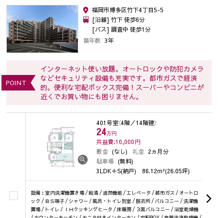
福岡市博多区竹下4丁目5-5
[沿線] 竹下 徒歩6分
[バス] 調査中 徒歩1分
築年数
3年
インターネット使い放題。オートロックや防犯カメラ
などセキュリティ設備も充実です。都市ガスで経済
POINT
的。便利な宅配ボックス完備！スーパーやコンビニが
近くでお買い物にも困りません。
401号室
（4階／14階建）
24
万円
共益費:10,000
円
敷金
(なし)
礼金
2ヵ月分
駐車場
(無料)
3LDK＋S(納戸)
86.12m²(26.05坪)
設備：室内洗濯機置き場 / 給湯 / 追焚機能 / エレベータ / 都市ガス / オートロ
ック / ＢＳ端子 / シャワー / 風呂・トイレ別室 / 脱衣所 / バルコニー / 洗濯機
置場 / トイレ / ＩＨクッキングヒータ / 床暖房 / ３面バルコニー / 浴室乾燥機
/ カウンターキッチン / モニタ付きインターホン / 宅配BOX / 食器洗浄乾燥機 /