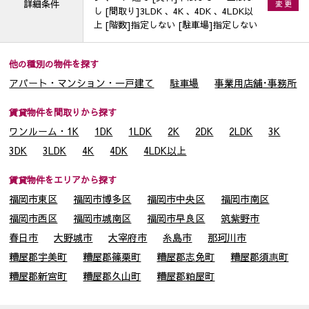
詳細条件
変 更
し [間取り]3LDK 、4K 、4DK 、4LDK以
上 [階数]指定しない [駐車場]指定しない
他の種別の物件を探す
アパート・マンション・一戸建て
駐車場
事業用店舗･事務所
賃貸物件を間取りから探す
ワンルーム・1K
1DK
1LDK
2K
2DK
2LDK
3K
3DK
3LDK
4K
4DK
4LDK以上
賃貸物件をエリアから探す
福岡市東区
福岡市博多区
福岡市中央区
福岡市南区
福岡市西区
福岡市城南区
福岡市早良区
筑紫野市
春日市
大野城市
大宰府市
糸島市
那珂川市
糟屋郡宇美町
糟屋郡篠栗町
糟屋郡志免町
糟屋郡須惠町
糟屋郡新宮町
糟屋郡久山町
糟屋郡粕屋町