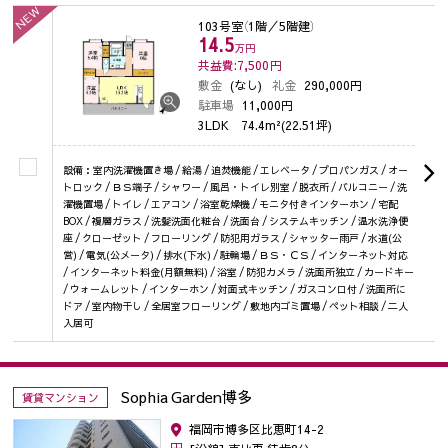
NEW
103号室
（1階／5階建）
14.5
万円
共益費:7,500
円
敷金
(なし)
礼金
290,000円
駐車場
11,000円
3LDK
74.4m²(22.51坪)
設備：室内洗濯機置き場 / 給湯 / 追焚機能 / エレベータ / プロパンガス / オー
トロック / ＢＳ端子 / シャワー / 風呂・トイレ別室 / 脱衣所 / バルコニー / 洗
濯機置場 / トイレ / エアコン / 浴室乾燥機 / モニタ付きインターホン / 宅配
BOX / 複層ガラス / 洗髪洗面化粧台 / 洗面台 / システムキッチン / 温水洗浄便
座 / クローゼット / フローリング / 防犯用ガラス / シャッター雨戸 / 水道(公
営) / 電気(公メータ) / 排水(下水) / 駐輪場 / ＢＳ・ＣＳ / インターネット対応
/ インターネット料金(月額無料) / 浴室 / 防犯カメラ / 洗面所独立 / カードキー
/ ウォームレット / インターホン / 対面式キッチン / ガスコンロ付 / 洗面所に
ドア / 室内物干し / 全居室フローリング / 敷地内ゴミ置場 / ペット相談 / 二人
入居可
Sophia Garden博多
賃貸マンション
福岡市博多区比恵町14-2