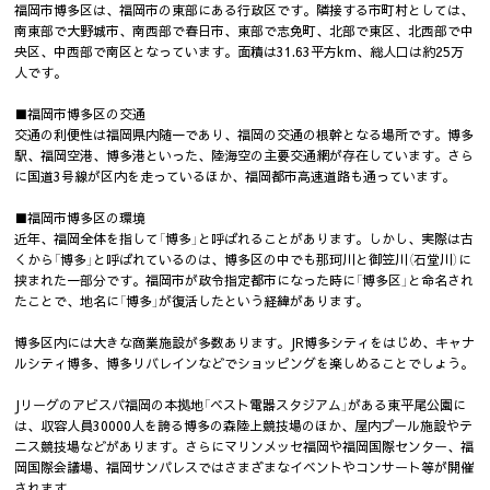
福岡市博多区は、福岡市の東部にある行政区です。隣接する市町村としては、
南東部で大野城市、南西部で春日市、東部で志免町、北部で東区、北西部で中
央区、中西部で南区となっています。面積は31.63平方km、総人口は約25万
人です。
■福岡市博多区の交通
交通の利便性は福岡県内随一であり、福岡の交通の根幹となる場所です。博多
駅、福岡空港、博多港といった、陸海空の主要交通網が存在しています。さら
に国道3号線が区内を走っているほか、福岡都市高速道路も通っています。
■福岡市博多区の環境
近年、福岡全体を指して「博多」と呼ばれることがあります。しかし、実際は古
くから「博多」と呼ばれているのは、博多区の中でも那珂川と御笠川（石堂川）に
挟まれた一部分です。福岡市が政令指定都市になった時に「博多区」と命名され
たことで、地名に「博多」が復活したという経緯があります。
博多区内には大きな商業施設が多数あります。JR博多シティをはじめ、キャナ
ルシティ博多、博多リバレインなどでショッピングを楽しめることでしょう。
Jリーグのアビスパ福岡の本拠地「ベスト電器スタジアム」がある東平尾公園に
は、収容人員30000人を誇る博多の森陸上競技場のほか、屋内プール施設やテ
ニス競技場などがあります。さらにマリンメッセ福岡や福岡国際センター、福
岡国際会議場、福岡サンパレスではさまざまなイベントやコンサート等が開催
されます。