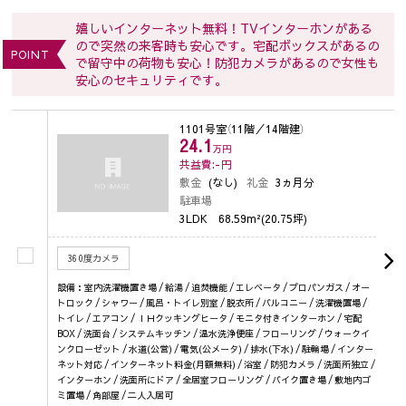
嬉しいインターネット無料！TVインターホンがある
ので突然の来客時も安心です。宅配ボックスがあるの
POINT
で留守中の荷物も安心！防犯カメラがあるので女性も
安心のセキュリティです。
1101号室
（11階／14階建）
24.1
万円
共益費:-
円
敷金
(なし)
礼金
3ヵ月分
駐車場
3LDK
68.59m²(20.75坪)
360度カメラ
設備：室内洗濯機置き場 / 給湯 / 追焚機能 / エレベータ / プロパンガス / オー
トロック / シャワー / 風呂・トイレ別室 / 脱衣所 / バルコニー / 洗濯機置場 /
トイレ / エアコン / ＩＨクッキングヒータ / モニタ付きインターホン / 宅配
BOX / 洗面台 / システムキッチン / 温水洗浄便座 / フローリング / ウォークイ
ンクローゼット / 水道(公営) / 電気(公メータ) / 排水(下水) / 駐輪場 / インター
ネット対応 / インターネット料金(月額無料) / 浴室 / 防犯カメラ / 洗面所独立 /
インターホン / 洗面所にドア / 全居室フローリング / バイク置き場 / 敷地内ゴ
ミ置場 / 角部屋 / 二人入居可