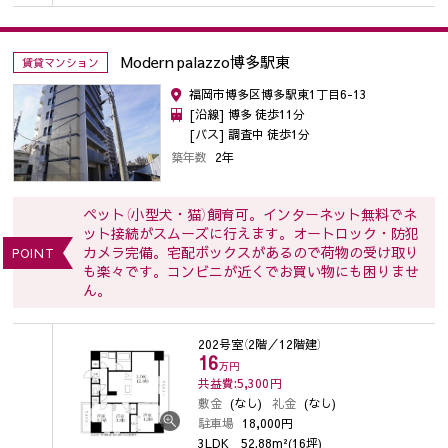
Modern palazzo博多駅東
賃貸マンション
福岡市博多区博多駅東1丁目6-13
[沿線] 博多 徒歩11分
[バス] 調査中 徒歩1分
築年数
2年
ペット（小型犬・猫）飼育可。インターネット無料でネ
ット接続がスムーズに行えます。オートロック・防犯
カメラ完備。宅配ボックスがあるので荷物の受け取り
POINT
も楽々です。コンビニが近くでお買い物にも困りませ
ん。
202号室
（2階／12階建）
16
万円
共益費:5,300
円
敷金
(なし)
礼金
(なし)
駐車場
18,000円
3LDK
52.88m²(16坪)