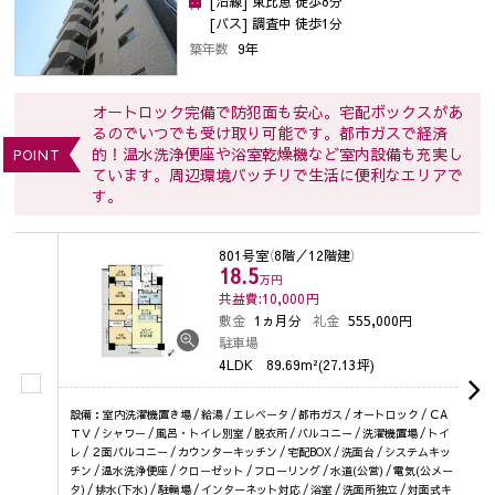
[沿線] 東比恵 徒歩8分
[バス] 調査中 徒歩1分
築年数
9年
オートロック完備で防犯面も安心。宅配ボックスがあ
るのでいつでも受け取り可能です。都市ガスで経済
的！温水洗浄便座や浴室乾燥機など室内設備も充実し
POINT
ています。周辺環境バッチリで生活に便利なエリアで
す。
801号室
（8階／12階建）
18.5
万円
共益費:10,000
円
敷金
1ヵ月分
礼金
555,000円
駐車場
4LDK
89.69m²(27.13坪)
設備：室内洗濯機置き場 / 給湯 / エレベータ / 都市ガス / オートロック / ＣA
ＴＶ / シャワー / 風呂・トイレ別室 / 脱衣所 / バルコニー / 洗濯機置場 / トイ
レ / ２面バルコニー / カウンターキッチン / 宅配BOX / 洗面台 / システムキッ
チン / 温水洗浄便座 / クローゼット / フローリング / 水道(公営) / 電気(公メー
タ) / 排水(下水) / 駐輪場 / インターネット対応 / 浴室 / 洗面所独立 / 対面式キ