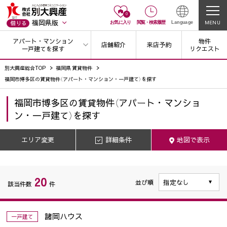
0
福岡県版
MENU
借りる
お気に入り
閲覧
・
検索履歴
Language
アパート・マンション
物件
店舗紹介
来店予約
一戸建てを探す
リクエスト
別大興産総合TOP
福岡県 賃貸物件
福岡市博多区の賃貸物件（アパート・マンション・一戸建て）を探す
福岡市博多区
の
賃貸物件（アパート・マンショ
ン・一戸建て）を探す
エリア変更
詳細条件
地図で表示
20
並び順
該当件数
件
諸岡ハウス
一戸建て