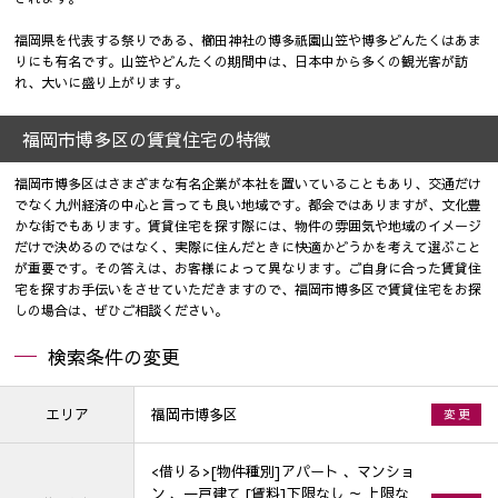
福岡県を代表する祭りである、櫛田神社の博多祇園山笠や博多どんたくはあま
りにも有名です。山笠やどんたくの期間中は、日本中から多くの観光客が訪
れ、大いに盛り上がります。
福岡市博多区の賃貸住宅の特徴
福岡市博多区はさまざまな有名企業が本社を置いていることもあり、交通だけ
でなく九州経済の中心と言っても良い地域です。都会ではありますが、文化豊
かな街でもあります。賃貸住宅を探す際には、物件の雰囲気や地域のイメージ
だけで決めるのではなく、実際に住んだときに快適かどうかを考えて選ぶこと
が重要です。その答えは、お客様によって異なります。ご自身に合った賃貸住
宅を探すお手伝いをさせていただきますので、福岡市博多区で賃貸住宅をお探
しの場合は、ぜひご相談ください。
検索条件の変更
エリア
福岡市博多区
変 更
<借りる>[物件種別]アパート 、マンショ
ン 、一戸建て [賃料]下限なし ～ 上限な