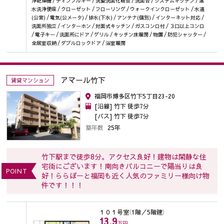
浄乾燥機 / ディンプルキー / 洗髪洗面化粧台 / 洗面台 / システムキッチン / 温
水洗浄便座 / クローゼット / フローリング / ウォークインクローゼット / 水道
(公営) / 電気(公メータ) / 排水(下水) / アンテナ(個別) / インターネット対応 /
洗面所独立 / インターホン / 対面式キッチン / ガスコンロ付 / ３口以上コンロ
/ 電子キー / 洗面所にドア / グリル / キッチン床暖房 / 物置 / 防犯シャッター /
全居室収納 / ダブルロックドア / 浴室暖房
アマール竹下
賃貸マンション
福岡市博多区竹下5丁目23-20
[沿線] 竹下 徒歩7分
[バス] 竹下 徒歩7分
築年数
25年
竹下駅まで徒歩8分。アクセス良好！建物は閑静な住
宅街にございます！南向きバルコニーで陽当りは良
POINT
好！ららぽーと福岡も近く人気のファミリー様向け物
件です！！！
１０１号室
（1階／5階建）
13.9
万円