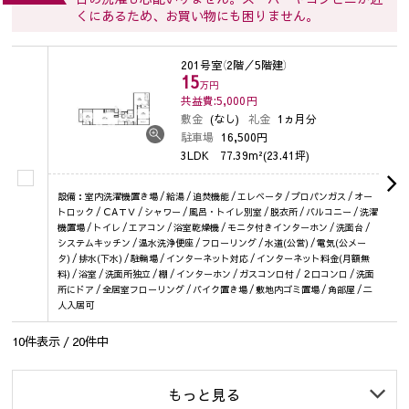
くにあるため、お買い物にも困りません。
201号室
（2階／5階建）
15
万円
共益費:5,000
円
敷金
(なし)
礼金
1ヵ月分
駐車場
16,500円
3LDK
77.39m²(23.41坪)
設備：室内洗濯機置き場 / 給湯 / 追焚機能 / エレベータ / プロパンガス / オー
トロック / ＣAＴＶ / シャワー / 風呂・トイレ別室 / 脱衣所 / バルコニー / 洗濯
機置場 / トイレ / エアコン / 浴室乾燥機 / モニタ付きインターホン / 洗面台 /
システムキッチン / 温水洗浄便座 / フローリング / 水道(公営) / 電気(公メー
タ) / 排水(下水) / 駐輪場 / インターネット対応 / インターネット料金(月額無
料) / 浴室 / 洗面所独立 / 棚 / インターホン / ガスコンロ付 / ２口コンロ / 洗面
所にドア / 全居室フローリング / バイク置き場 / 敷地内ゴミ置場 / 角部屋 / 二
人入居可
10
件表示 /
20
件中
もっと見る