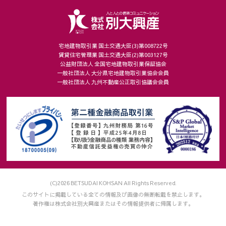
宅地建物取引業 国土交通大臣(3)第008722号
賃貸住宅管理業 国土交通大臣(2)第003127号
公益財団法人 全国宅地建物取引業保証協会
一般社団法人 大分県宅地建物取引業協会会員
一般社団法人 九州不動産公正取引協議会会員
(C)2026 BETSUDAI KOHSAN All Rights Reserved.
このサイトに掲載している全ての情報及び画像の無断転載を禁止します。
著作権は株式会社別大興産またはその情報提供者に帰属します。