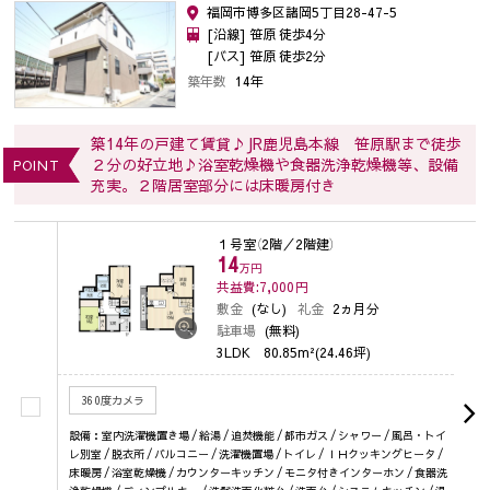
福岡市博多区諸岡5丁目28-47-5
[沿線] 笹原 徒歩4分
[バス] 笹原 徒歩2分
築年数
14年
築14年の戸建て賃貸♪JR鹿児島本線 笹原駅まで徒歩
２分の好立地♪浴室乾燥機や食器洗浄乾燥機等、設備
POINT
充実。２階居室部分には床暖房付き
１号室
（2階／2階建）
14
万円
共益費:7,000
円
敷金
(なし)
礼金
2ヵ月分
駐車場
(無料)
3LDK
80.85m²(24.46坪)
360度カメラ
設備：室内洗濯機置き場 / 給湯 / 追焚機能 / 都市ガス / シャワー / 風呂・トイ
レ別室 / 脱衣所 / バルコニー / 洗濯機置場 / トイレ / ＩＨクッキングヒータ /
床暖房 / 浴室乾燥機 / カウンターキッチン / モニタ付きインターホン / 食器洗