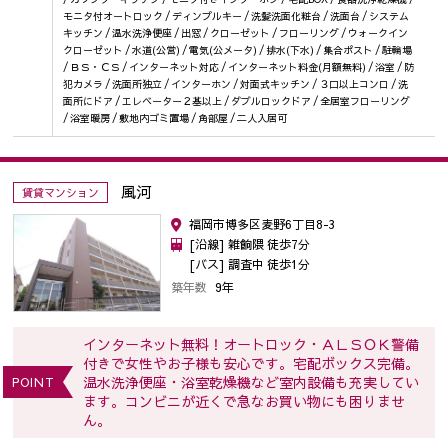
モニタ付オートロック / ディンプルキー / 洗髪洗面化粧台 / 洗面台 / システム
キッチン / 温水洗浄便座 / 出窓 / クローゼット / フローリング / ウォークイン
クローゼット / 水道(公営) / 電気(公メータ) / 排水(下水) / 集合ポスト / 駐輪場
/ ＢＳ・ＣＳ / インターネット対応 / インターネット料金(月額無料) / 浴室 / 防
犯カメラ / 洗面所独立 / インターホン / 対面式キッチン / ３口以上コンロ / 洗
面所にドア / エレベーター２基以上 / ダブルロックドア / 全居室フローリング
/ 浴室暖房 / 敷地内ゴミ置場 / 角部屋 / 二人入居可
風河
賃貸マンション
福岡市博多区麦野6丁目8-3
[沿線] 雑餉隈 徒歩7分
[バス] 調査中 徒歩1分
築年数
9年
インターネット無料！オートロック・ＡＬＳＯＫ警備
付きで女性やお子様も安心です。宅配ボックス完備。
温水洗浄便座・浴室乾燥機など室内設備も充実してい
POINT
ます。コンビニが近くで急なお買い物にも困りませ
ん。