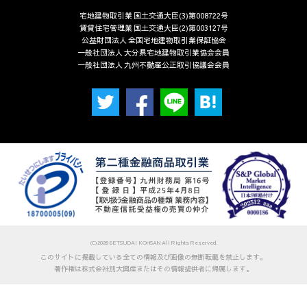
宅地建物取引業 国土交通大臣(3)第008722号
賃貸住宅管理業 国土交通大臣(2)第003127号
公益財団法人 全国宅地建物取引業保証協会
一般社団法人 大分県宅地建物取引業協会会員
一般社団法人 九州不動産公正取引協議会会員
(C)2026 BETSUDAI KOHSAN All Rights Reserved.
このサイトに掲載している全ての情報及び画像の無断転載を禁止します。
著作権は株式会社別大興産またはその情報提供者に帰属します。