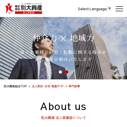
Select Language
▼
仲介力
仲介力
地域力
地域力
法人企業様の社宅・転勤に関する悩みを
法人企業様の社宅・転勤に関する悩みを
別大興産が解決いたします
別大興産が解決いたします
別大興産総合TOP
法人契約（社宅）転勤サポート専門部署
About us
別大興産 法人営業部について