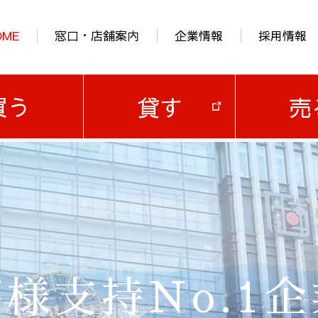
OME
窓口・店舗案内
企業情報
採用情報
買う
貸す
売
様支持No.1