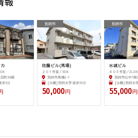
情報
別府市
別府市
ナカ
佐藤ビル(馬場)
水城ビル
DK
２０１号室／3DK
４０５号室／2LDK
田町36組
別府市馬場2-1
別府市北中7組
 徒歩3分
[沿線] 別府大学 徒歩35分
[沿線] 別府大学
50,000
55,000
円
円
円