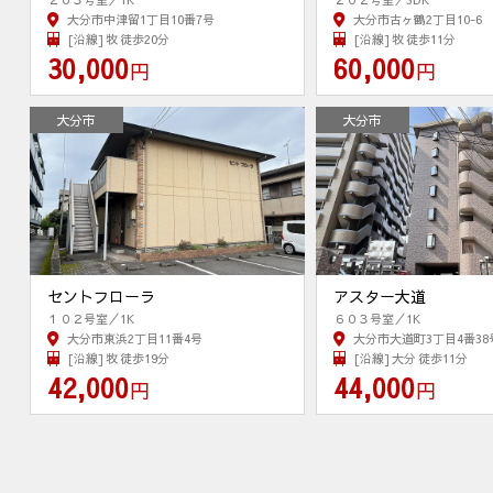
大分市中津留1丁目10番7号
大分市古ヶ鶴2丁目10-6
[沿線] 牧 徒歩20分
[沿線] 牧 徒歩11分
30,000
60,000
円
円
大分市
大分市
セントフローラ
アスター大道
１０２号室／1K
６０３号室／1K
大分市東浜2丁目11番4号
大分市大道町3丁目4番38
[沿線] 牧 徒歩19分
[沿線] 大分 徒歩11分
42,000
44,000
円
円