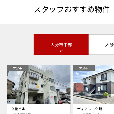
スタッフおすすめ物件
大分市中部
大分
大分市
大分市
立花ビル
ディアス古ケ鶴
２０３号室／1K
２０２号室／3DK