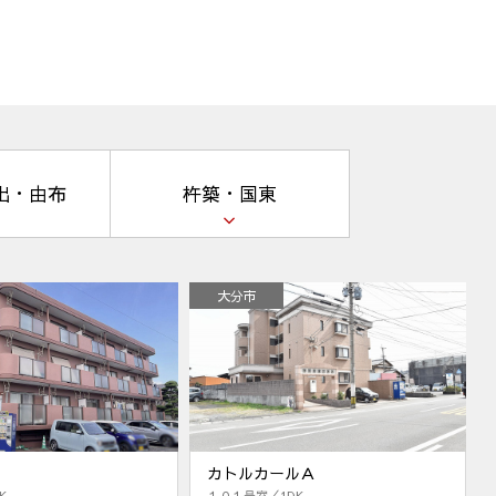
出・由布
杵築・国東
大分市
カトルカールＡ
K
１０１号室／1DK