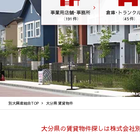
事業用店舗･事務所
倉庫･トランク
（191 件）
（45 件）
別大興産総合TOP
大分県 賃貸物件
大分県の賃貸物件探しは株式会社