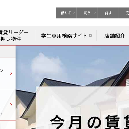
借りる
買う
貸す
賃貸リーダー
学生専用検索サイト
店舗紹介
チ押し物件
ン
件）