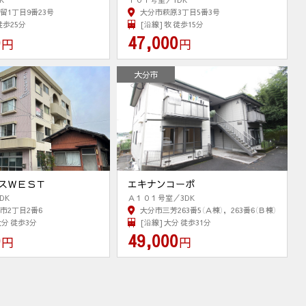
留1丁目9番23号
大分市萩原3丁目5番3号
徒歩25分
[沿線] 牧 徒歩15分
0
47,000
円
円
大分市
スＷＥＳＴ
エキナンコーポ
DK
Ａ１０１号室／3DK
市2丁目2番6
大分市三芳263番5（Ａ棟），263番6（Ｂ棟）
大分 徒歩3分
[沿線] 大分 徒歩31分
0
49,000
円
円