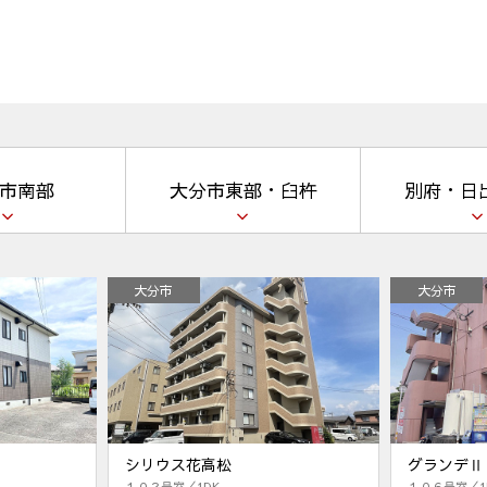
市南部
大分市東部・臼杵
別府・日
大分市
大分市
シリウス花高松
グランデⅡ
１０２号室／1DK
１０６号室／1