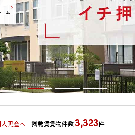
ルーム
3,323
別大興産へ
掲載賃貸物件数
件