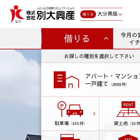
大分県版
借りる
今月の
借りる
イ
お探しの種別を選択して下さい
アパート・マンショ
一戸建て
（2699 件）
駐車場
貸土地
（335 件）
（53 