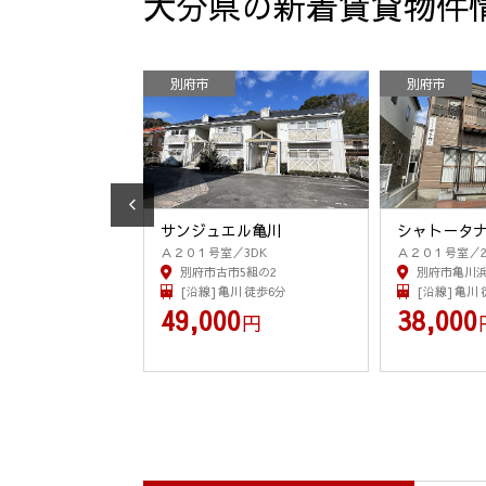
大分県の新着賃貸物件
別府市
別府市
大分医大
サンジュエル亀川
シャト－タ
Ａ２０１号室／3DK
Ａ２０１号室／2
町古野1085番地1
別府市古市5組の2
別府市亀川浜
来 徒歩74分
[沿線] 亀川 徒歩6分
[沿線] 亀川
0
49,000
38,000
円
円