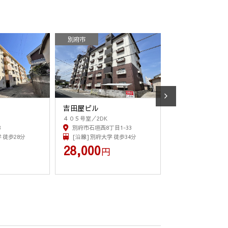
別府市
別府市
吉田屋ビル
エスバイエルマ
４０５号室／2DK
１３０２号室／2LDK
3
別府市石垣西8丁目1-33
別府市石垣東1丁目
 徒歩28分
[沿線] 別府大学 徒歩34分
[沿線] 別府 徒歩2
28,000
68,000
円
円