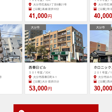
大分市花高松1丁目6番21号
大分市花津
[沿線] 高城 徒歩30分
[沿線] 牧 
41,000
40,00
円
大分市
大分市
西春日ビル
ホロニック
５０１号室／3DK
２０１号室／1
号
大分市西春日町4-1
大分市浜の
[沿線] 大分 徒歩25分
[沿線] 西
53,000
30,00
円