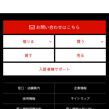
ガイドラインに沿い算出させて頂きます。
話、電子メール等による営業活動。
(5) 情報、サービスの提供については、ご本人からの申し出があり
【粗大ゴミ等】
ましたら、利用を停止致します。
自転車・バイク、その他家具、電化製品等の粗大ゴミは、各市役
(6) 個人情報保護のため、当社が以前から保有しています個人情報
所にご連絡の上処分願います。また残置したゴミは実費負担とな
の利用にあたっては、本人の同意を得たうえでご利用させて頂
お問い合わせはこちら
ります。
きます。
(7) 防犯のための監視カメラの画像
【安心サポートへ加入されている方へ】
借りる
買う
(8) 名刺交換などで取得した取引先様の個人情報は、業務連絡・業
当社にて書面での解約手続きが必要です。
務依頼・業務に関連する情報提供のために使用します。
鍵返却時に、安心サポートの解約通知をご記入・ご捺印頂きま
(9) 入社希望者の個人情報は入社希望者への情報提供、連絡・採用
貸す
売る
す。
業務管理のため、入社後は従業員の人事管理の目的のために使
用します。退職した従業員の情報は、在職中に管理していた情
【全管協少額短期保険株式会社 入居者総合安心保険へ加入されて
報の開示等の申し出があった場合、その回答のため利用しま
入居者様サポート
いる方へ】
す。
保険の解約手続が必要となりますので、下記連絡先へ解約のお手
２．個人情報の委託
続きをお願い致します。ご本人様のみの受付となります。
窓口・店舗案内
企業情報
当社は、1項(1)～(9)の利用目的・業務を履行する為、外部業者に
全管協少額短期保険株式会社 解約受付センター：0120-208-
委託することがあります。この場合、契約等で個人情報の安全管
001（土・日・祝日、年末年始の休業日を除く 9：00～18：00）
採用情報
サイトマップ
理に努めます。
【東京海上ミレア少額短期保険株式会社 新お部屋の保険・お部屋
個人情報保護方針
個人情報の取り扱い