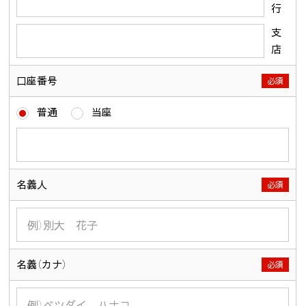
行
支
店
口座番号
必須
普通
当座
名義人
必須
名義（カナ）
必須