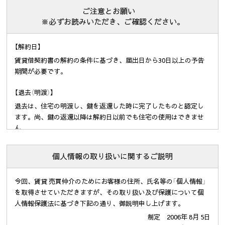
ご注意とお願い
※必ずお読みいただき、ご確認ください。
【解約日】
賃貸借契約書の解約の条件に基づき、届出日から30日以上の予告
期間が必要です。
【退去（明渡）】
退去は、住宅の明渡し、鍵を返還した時に完了したものと認定し
ます。尚、鍵の返還以降は解約日以前でも住宅の使用はできませ
ん。
鍵は解約日までにご返却ください。尚、解約日までに鍵のご返却
が無い場合は、損害金として解約日の翌日から鍵ご返却までの期
個人情報の取り扱いに関するご説明
間につき賃料等の日割額の1.5倍に相当する金額を申し付けます。
また、住宅の明渡し後の残置物撤去は所有権の放棄とみなし、撤
今回、賃貸 売買仲介のためにお客様の住所、氏名等の「個人情報」
去に掛かる費用は実費負担となります。引越しで出たダンボール
を取得させていただきますが、その取り扱い及び保護について個
や家電製品等はゴミステーションに出せませんので、最寄りの市
人情報保護法に基づき下記の通り、御説明申し上げます。
役所までお問合せください。
室内の清掃をお願い致します。状況次第では清掃代をご負担して
制定 2006年 8月 5日