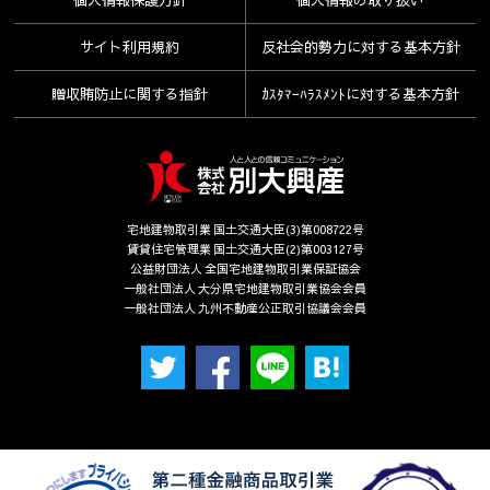
３．個人情報の第三者提供
の保険ワイドへ加入されている方へ】
当社が保有する個人情報については、上記1.の利用目的達成の為
保険の解約手続が必要となりますので、下記連絡先へ解約のお手
サイト利用規約
反社会的勢力に対する基本方針
に、不動産情報、お名前、ご住所等の所要項目に付いては、書
続きをお願い致します。ご本人様のみの受付となります。
面、郵便物、電話、電子メール、広告媒体等により、次の第三者
東京海上ミレア少額短期保険(株) 解約受付センター：0120-670-
贈収賄防止に関する指針
ｶｽﾀﾏｰﾊﾗｽﾒﾝﾄに対する基本方針
に提供される場合がございます。尚、ご本人からの申し出があり
055（土・日・祝日を除く 9：30～17：00）
ましたら、提供を停止致します。又、第三者への提供にあたって
土・日・祝日 および 12/30～1/3はお休みとなっております。
は、機密保持のために必要な措置を講じます。第三者への個人情
報の提供は、停止請求ができますが、契約履行上、管理上の支障
が生じることがあります。
(1) 取引の相手方となる者または見込者。あるいは取引の相手方と
宅地建物取引業 国土交通大臣(3)第008722号
なるもの又は見込者から委託を受けた賃貸運営会社等。
賃貸住宅管理業 国土交通大臣(2)第003127号
公益財団法人 全国宅地建物取引業保証協会
(2) 他の宅建・不動産管理業者。
一般社団法人 大分県宅地建物取引業協会会員
(3) 建物の所有者、貸主、又は、建物所有者から委託を受けた賃貸
一般社団法人 九州不動産公正取引協議会会員
管理運営会社等。
(4) 賃料収納に関する大分銀行などの金融機関等
(5) 賃料債務保証に関わる家賃保証会社
４．個人情報を共同利用する場合
当社は下記のとおりお客様の個人情報を共同利用いたします。な
お、共同利用させていただくにあたっては、公正競争の確保に十