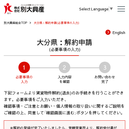
Select Language
▼
別大興産総合TOP
大分県：解約申請(必要事項の入力)
English
大分県：解約申請
(必要事項の入力)
1
2
3
必要事項の
入力内容
お問い合わせ
入力
を確認
完了
下記フォームより賃貸物件解約(退去)のお手続きを行うことができ
ます。必要事項をご⼊⼒いただき、
確認事項・ご注意とお願い・個人情報の取り扱いに関するご説明を
ご確認の上、同意して「確認画面に進む」ボタンを押してください。
※解約の登録が完了いたしましたら、管轄営業所より、解約受付書が