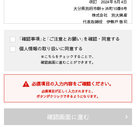
いただく場合がございますのでご了承ください。
改訂 2024年 8月 4日
玄関・窓の戸締り・電気ブレーカーを下げてください（冬季は、給
大分県別府市餅ヶ浜町10番8号
湯器凍結防止の為ブレーカーは落とさないで下さい）。
株式会社 別大興産
代表取締役 伊勢戸 啓司
【賃料等】
１．個人情報の利用の目的
解約日以前に住宅を退去されても、解約日まで賃料は頂きます。
「確認事項」と「ご注意とお願い」を確認・同意する
口座振替等の関係で退去する月の家賃等を満額支払ってしまう場
当社が保有するお客様の個人情報は、次の目的のために利用させ
個人情報の取り扱いに同意する
合、上記口座に日割賃料等を敷金返金と合算してご返金します。
て頂きます。
(1)・不動産の売買については「不動産物件の紹介及び付随する売買
※こちらをチェックすることで、
【公共料金等】
契約の締結、仲介業務」
確認画面に進むことができます。
・賃貸については「入居受付審査、紹介カード、結果などの連
電気・ガス・水道、及び電話・郵便（転送届）等の各公共機関に連絡
絡、賃貸借契約、保証契約、保証委託契約、管理委託契約、そ
し、料金を精算してください。
れらに付随する契約の締結、仲介、履行、及び契約管理、契約
ただし、管理会社・貸主検針・水道料定額・無料の場合は、連絡
必須項目の入力内容をご確認ください。
後の運営管理、アフターサービス等の実施、解約・退去精算業
不要です（管理会社にて水道検針を行っております物件に関しまし
必須項目が正しく入力されますと、
務、転居後の連絡」
ては、最終水道料金は敷金ご精算時に相殺させていただきます）。
ボタンがクリックできるようになります。
・企業主導型保育事業の運営のため
また、インターネットの解約手続並びにモデム回収・工事も鍵の
(2) 住宅等の管理業務を委託された場合、委託された業務を遂行す
ご返却までに済ませてください。
るために個人情報を利用します。
確認画面に進む
(3) 上記(1)の利用目的の達成に必要な範囲での、個人情報の第三者
【住宅の修繕】
への提供及び第三者からの提供。
退去に際し、居住者負担に係る修繕及び取替費用を、国土交通省
(4) 上記(1)の業務及び情報、サービスの提供のための郵便物、電