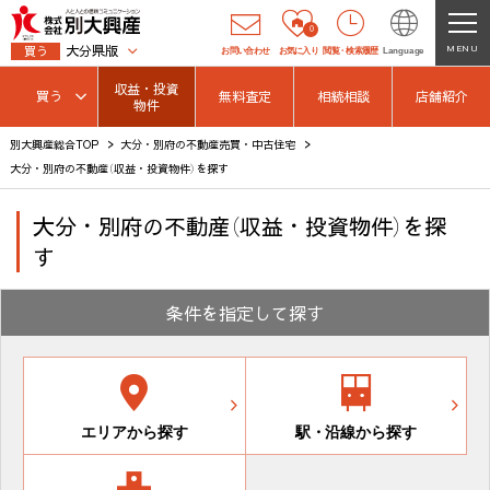
0
大分県版
MENU
買う
お問い合わせ
お気に入り
閲覧
・
検索履歴
Language
収益・投資
買う
無料査定
相続相談
店舗紹介
物件
別大興産総合TOP
大分・別府の不動産売買・中古住宅
大分・別府の不動産（収益・投資物件）を探す
大分・別府の不動産（収益・投資物件）を探
す
条件を指定して探す
エリアから探す
駅
・
沿線から探す