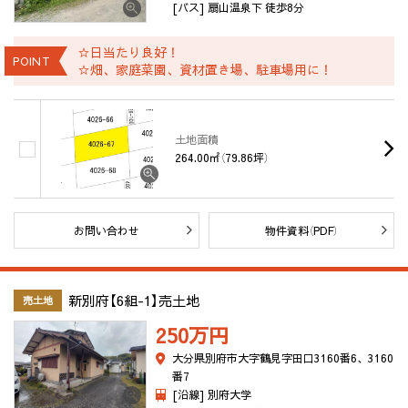
[バス] 扇山温泉下 徒歩8分
☆日当たり良好！
POINT
☆畑、家庭菜園、資材置き場、駐車場用に！
土地面積
264.00㎡（79.86坪）
お問い合わせ
物件資料（PDF）
新別府【6組-1】売土地
売土地
250万
円
大分県別府市大字鶴見字田口3160番6、3160
番7
[沿線] 別府大学