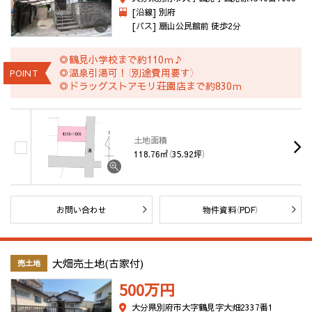
[沿線] 別府
[バス] 扇山公民館前 徒歩2分
◎鶴見小学校まで約110ｍ♪
◎温泉引湯可！（別途費用要す）
POINT
◎ドラッグストアモリ荘園店まで約830ｍ
土地面積
118.76㎡（35.92坪）
お問い合わせ
物件資料（PDF）
大畑売土地(古家付)
売土地
500万
円
大分県別府市大字鶴見字大畑2337番1