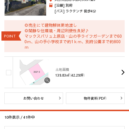
[沿線] 別府
[バス] ラクテンチ 徒歩4分
◎売主にて建物解体更地渡し
◎閑静な住環境・周辺利便性良好♪
マックスバリュ上原店・山の手ライフガーデンまで60
POINT
0ｍ、山の手小学校まで約1ｋｍ、別府公園まで約800
ｍ
土地面積
139.83㎡（42.29坪）
お問い合わせ
物件資料（PDF）
10
件表示 /
41
件中