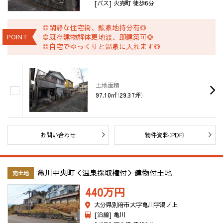
[バス] 火売町 徒歩6分
◎閑静な住宅街、鉱泉地持分有◎
◎既存建物解体更地渡、即建築可◎
POINT
◎自宅でゆっくりと温泉に入れます◎
土地面積
97.10㎡（29.37坪）
お問い合わせ
物件資料（PDF）
亀川中央町＜温泉採取権付＞建物付土地
売土地
440万
円
大分県別府市大字亀川字湯ノ上
[沿線] 亀川