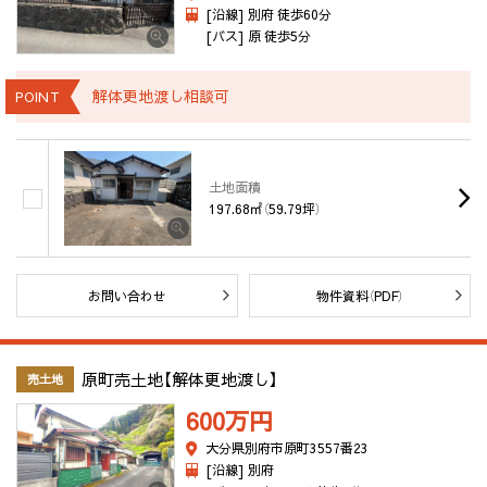
[沿線] 別府 徒歩60分
[バス] 原 徒歩5分
解体更地渡し相談可
POINT
土地面積
197.68㎡（59.79坪）
お問い合わせ
物件資料（PDF）
原町売土地【解体更地渡し】
売土地
600万
円
大分県別府市原町3557番23
[沿線] 別府