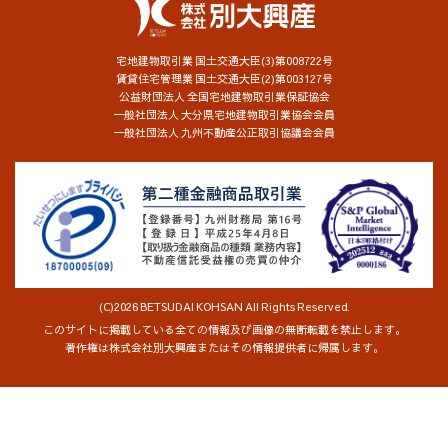
宅地建物取引業 国土交通大臣(3)第008722号
賃貸住宅管理業 国土交通大臣(2)第003127号
公益財団法人 全国宅地建物取引業保証協会
一般社団法人 大分県宅地建物取引業協会会員
一般社団法人 九州不動産公正取引協議会会員
(C)2026 BETSUDAI KOHSAN All Rights Reserved.
このサイトに掲載している全ての情報及び画像の無断転載を禁止します。
著作権は株式会社別大興産またはその情報提供者に帰属します。