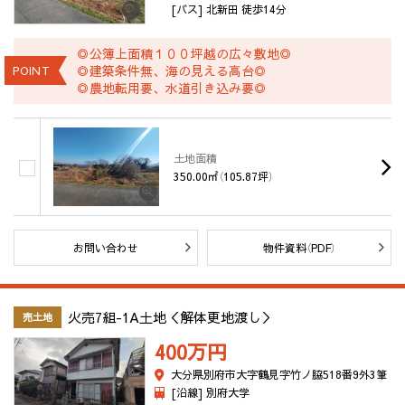
[バス] 北新田 徒歩14分
◎公簿上面積１００坪越の広々敷地◎
◎建築条件無、海の見える高台◎
POINT
◎農地転用要、水道引き込み要◎
土地面積
350.00㎡（105.87坪）
お問い合わせ
物件資料（PDF）
火売7組-1A土地＜解体更地渡し＞
売土地
400万
円
大分県別府市大字鶴見字竹ノ脇518番9外3筆
[沿線] 別府大学