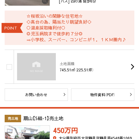
[バス] 四の湯 徒歩6分
☆桜坂沿いの閑静な住宅地☆
◇高台の為、陽当たり眺望良好◇
○温泉採取権利付○
POINT
◎児玉病院まで徒歩約７分◎
⇒小学校、スーパー、コンビニが１．１ＫＭ圏内♪
土地面積
745.51㎡（225.51坪）
お問い合わせ
物件資料（PDF）
扇山【5組-1】売土地
売土地
450万
円
大分県別府市大字鶴見字鶴見原4548番1069