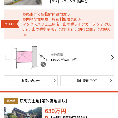
[バス] ラクテンチ 徒歩4分
◎売主にて建物解体更地渡し
◎閑静な住環境・周辺利便性良好♪
マックスバリュ上原店・山の手ライフガーデンまで60
POINT
0ｍ、山の手小学校まで約1ｋｍ、別府公園まで約800
ｍ
土地面積
135.27㎡（40.91坪）
お問い合わせ
物件資料（PDF）
原町売土地【解体更地渡し】
売土地
630万
円
大分県別府市原町3557番3