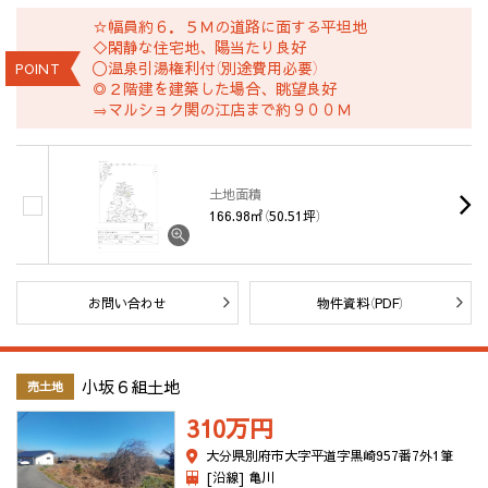
☆幅員約６．５Ｍの道路に面する平坦地
◇閑静な住宅地、陽当たり良好
〇温泉引湯権利付（別途費用必要）
POINT
◎２階建を建築した場合、眺望良好
⇒マルショク関の江店まで約９００Ｍ
土地面積
166.98㎡（50.51坪）
お問い合わせ
物件資料（PDF）
小坂６組土地
売土地
310万
円
大分県別府市大字平道字黒崎957番7外1筆
[沿線] 亀川