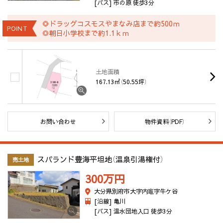
[バス] 市の原 徒歩3分
◎ドラッグコスモスやまなみ店まで約500ｍ
POINT
◎朝日小学校まで約1.1ｋｍ
土地面積
167.13㎡（50.55坪）
お問い合わせ
物件資料（PDF）
スパランド豊海平坦地（温泉引湯権付）
売土地
300万
円
大分県別府市大字内竈字牛ケ谷
[沿線] 亀川
[バス] 温水団地入口 徒歩3分