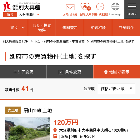
0
大分県版
MENU
買う
お問い合わせ
お気に入り
閲覧
・
検索履歴
Language
収益・投資
買う
無料査定
相続相談
店舗紹介
物件
別大興産総合TOP
大分・別府の不動産売買・中古住宅
別府市の売買物件（土地）を探す
別府市
の
売買物件（土地）を探す
エリア変更
条件変更
地図で表示
41
並び順
該当件数
件
扇山19組土地
売土地
120万
円
大分県別府市大字鶴見字夫婦石4026番67
[沿線] 別府 徒歩50分