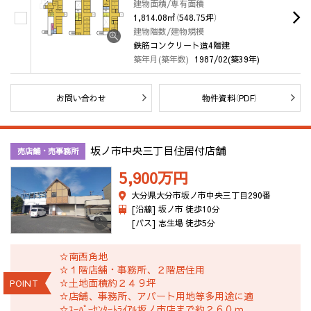
建物面積/専有面積
1,814.08㎡（548.75坪）
建物階数/建物規模
鉄筋コンクリート造4階建
築年月(築年数)
1987/02(築39年)
お問い合わせ
物件資料（PDF）
坂ノ市中央三丁目住居付店舗
売店舗・売事務所
5,900万
円
大分県大分市坂ノ市中央三丁目290番
[沿線] 坂ノ市 徒歩10分
[バス] 志生場 徒歩5分
☆南西角地
☆１階店舗・事務所、２階居住用
☆土地面積約２４９坪
POINT
☆店舗、事務所、アパート用地等多用途に適
☆ｽｰﾊﾟｰｾﾝﾀｰﾄﾗｲｱﾙ坂ノ市店まで約２６０ｍ