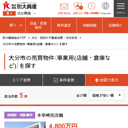
0
大分県版
MENU
買う
お問い合わせ
お気に入り
閲覧
・
検索履歴
Language
収益・投資
買う
無料査定
相続相談
店舗紹介
物件
別大興産総合TOP
大分・別府の不動産売買・中古住宅
大分市の売買物件（事業用(店舗・倉庫など)）を探す
大分市
の
売買物件（事業用(店舗・倉庫な
ど)）を探す
エリア変更
条件変更
地図で表示
5
並び順
該当件数
件
本幸崎売店舗
売病院・売診療所
4,800万
円