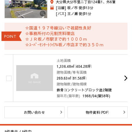
大分県大分市里二丁目124番1、外6筆
[沿線] 坂ノ市 徒歩13分
[バス] 王ノ瀬 徒歩1分
☆国道１９７号線沿いで視認性良好
☆事務所付の元割烹料理店
POINT
☆ＪＲ坂ノ市駅まで約１０００ｍ
☆ｽｰﾊﾟｰｾﾝﾀｰﾄﾗｲｱﾙ坂ノ市店まで約３５０ｍ
土地面積
1,336.48㎡（404.28坪）
建物面積/専有面積
269.63㎡（81.56坪）
建物階数/建物規模
鉄骨コンクリートブロック造2階建
築年月(築年数)
1968/04(築58年)
お問い合わせ
物件資料（PDF）
5
件表示 /
5
件中