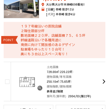
大分県大分市本神崎698番地1
[沿線] 幸崎 徒歩12分
[バス] 本幸崎 徒歩4分
１９７号線沿いの医院店舗
２階住居部分坪
敷地面積２２０坪、店舗面積７５．６５坪
幹線道路沿いで各種用途に
POINT
南側に向けて開放感のあるデザイン
駐車場もゆったり１０台可！
奥にも３台以上スペース有り！
土地面積
728.00㎡（220.22坪）
建物面積/専有面積
250.10㎡（75.65坪）
建物階数/建物規模
鉄骨造2階建
築年月(築年数)
2004/03(築22年)