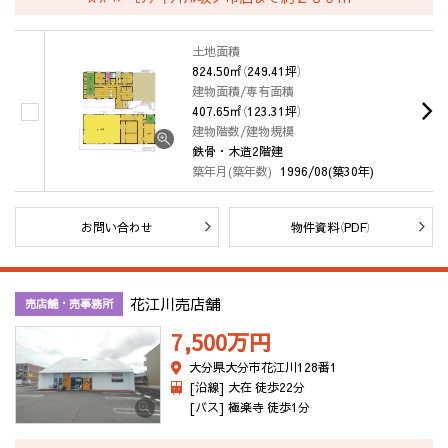
土地面積
824.50㎡（249.41坪）
建物面積/専有面積
407.65㎡（123.31坪）
建物階数/建物規模
鉄骨・木造2階建
築年月(築年数)
1996/08(築30年)
お問い合わせ
物件資料（PDF）
花江川売店舗
売店舗・売事務所
7,500万
円
大分県大分市花江川128番1
[沿線] 大在 徒歩22分
[バス] 極楽寺 徒歩1分