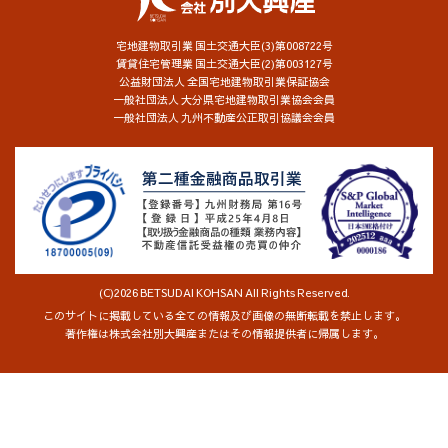
宅地建物取引業 国土交通大臣(3)第008722号
賃貸住宅管理業 国土交通大臣(2)第003127号
公益財団法人 全国宅地建物取引業保証協会
一般社団法人 大分県宅地建物取引業協会会員
一般社団法人 九州不動産公正取引協議会会員
(C)2026 BETSUDAI KOHSAN All Rights Reserved.
このサイトに掲載している全ての情報及び画像の無断転載を禁止します。
著作権は株式会社別大興産またはその情報提供者に帰属します。