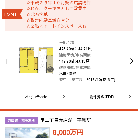
☆平成２５年１０月築の店舗物件
☆現在、ケーキ屋として営業中
☆北西角地
POINT
☆敷地内駐車場８台分
☆２階にイートインスペース有
土地面積
478.40㎡（144.71坪）
建物面積/専有面積
142.78㎡（43.19坪）
建物階数/建物規模
木造2階建
築年月(築年数)
2013/10(築13年)
お問い合わせ
物件資料（PDF）
里二丁目売店舗・事務所
売店舗・売事務所
8,000万
円