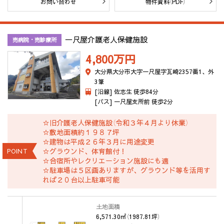
お問い合わせ
物件資料（PDF）
一尺屋介護老人保健施設
売病院・売診療所
4,800万
円
大分県大分市大字一尺屋字瓦崎2357番1、外
3筆
[沿線] 佐志生 徒歩84分
[バス] 一尺屋支所前 徒歩2分
☆旧介護老人保健施設（令和３年４月より休業）
☆敷地面積約１９８７坪
☆建物は平成２６年３月に用途変更
☆グラウンド、体育館付！
POINT
☆合宿所やレクリエーション施設にも適
☆駐車場は５区画ありますが、グラウンド等を活用す
れば２０台以上駐車可能
土地面積
6,571.30㎡（1987.81坪）