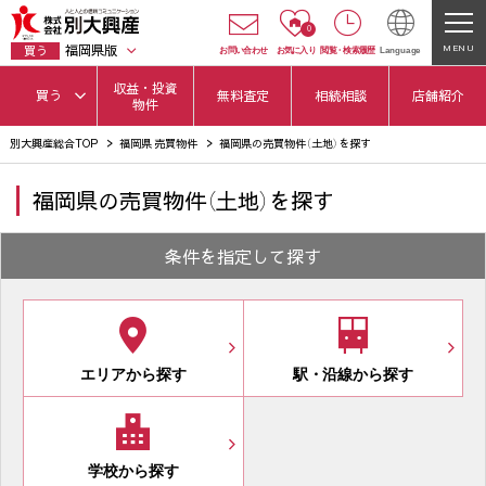
0
福岡県版
MENU
買う
お問い合わせ
お気に入り
閲覧
・
検索履歴
Language
収益・投資
買う
無料査定
相続相談
店舗紹介
物件
別大興産総合TOP
福岡県 売買物件
福岡県の売買物件（土地）を探す
福岡県の売買物件（土地）を探す
条件を指定して探す
エリアから探す
駅
・
沿線から探す
学校から探す