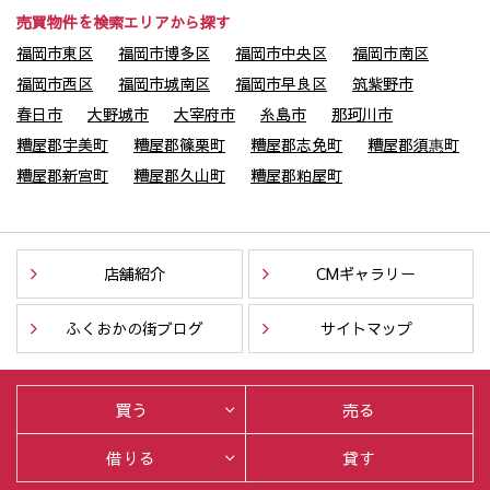
売買物件を検索エリアから探す
福岡市東区
福岡市博多区
福岡市中央区
福岡市南区
福岡市西区
福岡市城南区
福岡市早良区
筑紫野市
春日市
大野城市
大宰府市
糸島市
那珂川市
糟屋郡宇美町
糟屋郡篠栗町
糟屋郡志免町
糟屋郡須惠町
糟屋郡新宮町
糟屋郡久山町
糟屋郡粕屋町
店舗紹介
CMギャラリー
ふくおかの街ブログ
サイトマップ
買う
売る
借りる
貸す