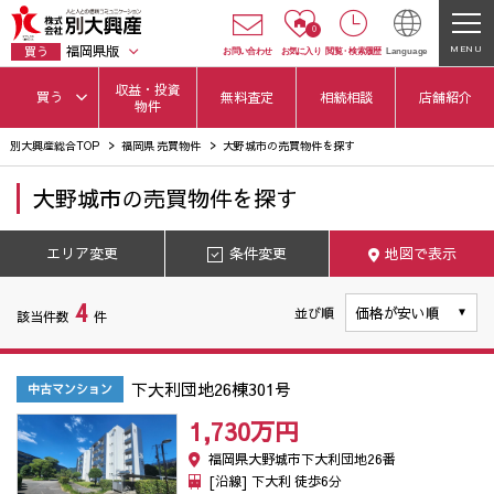
0
福岡県版
MENU
買う
お問い合わせ
お気に入り
閲覧
・
検索履歴
Language
収益・投資
買う
無料査定
相続相談
店舗紹介
物件
別大興産総合TOP
福岡県 売買物件
大野城市の売買物件を探す
大野城市
の
売買物件を探す
エリア変更
条件変更
地図で表示
4
並び順
該当件数
件
下大利団地26棟301号
中古マンション
1,730万
円
福岡県大野城市下大利団地26番
[沿線] 下大利 徒歩6分