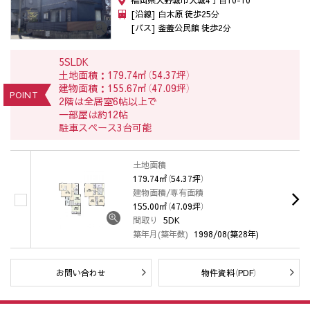
福岡県大野城市大城4丁目10-10
[沿線] 白木原 徒歩25分
[バス] 釜蓋公民館 徒歩2分
5SLDK
土地面積：179.74㎡（54.37坪）
建物面積：155.67㎡（47.09坪）
POINT
2階は全居室6帖以上で
一部屋は約12帖
駐車スペース3台可能
土地面積
179.74㎡（54.37坪）
建物面積/専有面積
155.00㎡（47.09坪）
間取り
5DK
築年月(築年数)
1998/08(築28年)
お問い合わせ
物件資料（PDF）