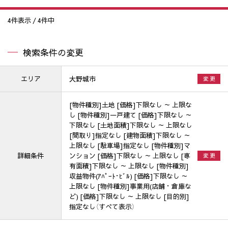
4
件表示 /
4
件中
検索条件の変更
エリア
大野城市
変 更
[物件種別]土地 [価格]下限なし ～ 上限な
し [物件種別]一戸建て [価格]下限なし ～
下限なし [土地面積]下限なし ～ 上限なし
[間取り]指定なし [建物面積]下限なし ～
上限なし [駐車場]指定なし [物件種別]マ
詳細条件
ンション [価格]下限なし ～ 上限なし [専
変 更
有面積]下限なし ～ 上限なし [物件種別]
収益物件(ｱﾊﾟｰﾄ･ﾋﾞﾙ) [価格]下限なし ～
上限なし [物件種別]事業用(店舗・倉庫な
ど) [価格]下限なし ～ 上限なし [目的別]
指定なし（すべて表示）