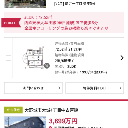
[バス] 筒井一丁目 徒歩5分
3LDK；72.52㎡
西鉄天神大牟田線（春日原駅）まで徒歩6分
POINT
全居室フローリングの為お掃除も楽々です☆彡
建物面積/専有面積
72.52㎡（21.93坪）
建物階数/建物規模
2階/6階建て
間取り
3LDK
築年月(築年数)
1993/04(築33年)
お問い合わせ
物件資料（PDF）
大野城市大城4丁目中古戸建
中古住宅
3,699万
円