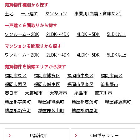
売買物件種別から探す
土地
一戸建て
マンション
事業用（店舗・倉庫など）
一戸建てを間取りから探す
ワンルーム～2DK
2LDK～4DK
4LDK～5DK
5LDK以上
マンションを間取りから探す
ワンルーム～2DK
2LDK～4DK
4LDK～5DK
5LDK以上
売買物件を検索エリアから探す
福岡市東区
福岡市博多区
福岡市中央区
福岡市南区
福岡市西区
福岡市城南区
福岡市早良区
筑紫野市
春日市
大野城市
大宰府市
糸島市
那珂川市
糟屋郡宇美町
糟屋郡篠栗町
糟屋郡志免町
糟屋郡須惠町
糟屋郡新宮町
糟屋郡久山町
糟屋郡粕屋町
店舗紹介
CMギャラリー