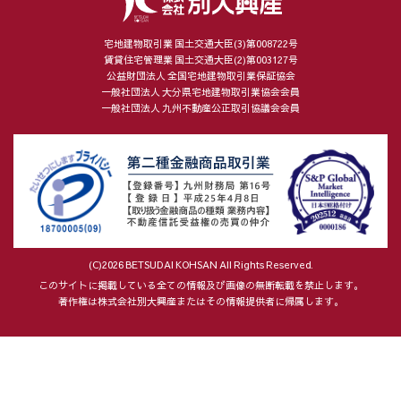
宅地建物取引業 国土交通大臣(3)第008722号
賃貸住宅管理業 国土交通大臣(2)第003127号
公益財団法人 全国宅地建物取引業保証協会
一般社団法人 大分県宅地建物取引業協会会員
一般社団法人 九州不動産公正取引協議会会員
(C)2026 BETSUDAI KOHSAN All Rights Reserved.
このサイトに掲載している全ての情報及び画像の無断転載を禁止します。
著作権は株式会社別大興産またはその情報提供者に帰属します。