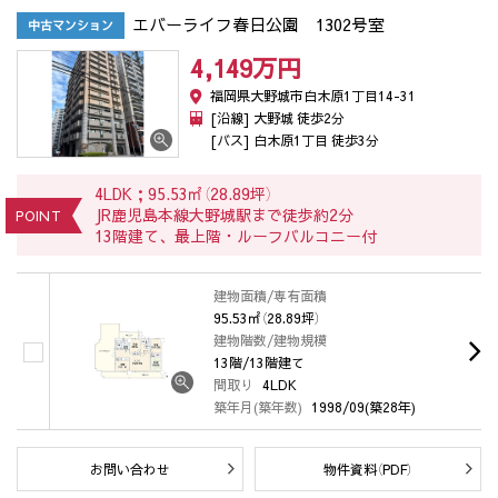
エバーライフ春日公園 1302号室
中古マンション
4,149万
円
福岡県大野城市白木原1丁目14-31
[沿線] 大野城 徒歩2分
[バス] 白木原1丁目 徒歩3分
4LDK；95.53㎡（28.89坪）
JR鹿児島本線大野城駅まで徒歩約2分
POINT
13階建て、最上階・ルーフバルコニー付
建物面積/専有面積
95.53㎡（28.89坪）
建物階数/建物規模
13階/13階建て
間取り
4LDK
築年月(築年数)
1998/09(築28年)
お問い合わせ
物件資料（PDF）