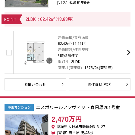
[バス] 水城 徒歩6分
2LDK：62.42㎡（18.88坪）
POINT
建物面積/専有面積
62.42㎡（18.88坪）
建物階数/建物規模
3階/5階建て
間取り
2LDK
築年月(築年数)
1975/04(築51年)
お問い合わせ
物件資料（PDF）
エスポワールアンヴィット春日原201号室
中古マンション
2,470万
円
福岡県大野城市雑餉隈3-3-27
[沿線] 春日原 徒歩6分