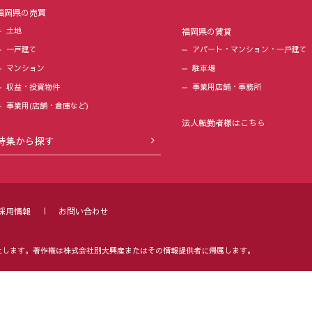
福岡県の売買
土地
福岡県の賃貸
一戸建て
アパート・マンション・⼀⼾建て
マンション
駐⾞場
収益・投資物件
事業用店舗・事務所
事業用(店舗・倉庫など)
法人転勤者様はこちら
特集から探す
採用情報
お問い合わせ
止します。
著作権は株式会社別大興産またはその情報提供者に帰属します。