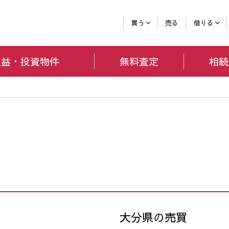
買う
売る
借りる
収益・投資
物件
無料査定
相続
大分県の売買