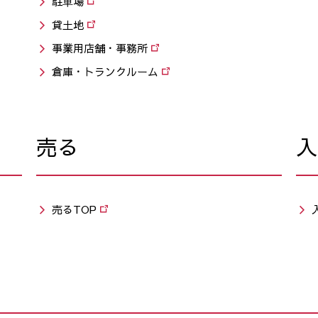
駐⾞場
貸土地
事業用店舗・事務所
倉庫・トランクルーム
売る
入
売るTOP