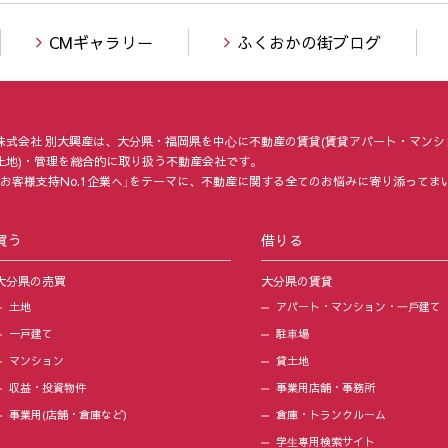
CMギャラリー
ふくおかの街ブログ
株式会社 別大興産は、大分県・福岡県を中⼼に不動産の賃貸(賃貸アパート・マンシ
土地)・管理を総合的に取り扱う不動産会社です。
「お客様支持No.1企業へ」をテーマに、不動産に関する全てのお悩みに寄り添ってま
買う
借りる
大分県の売買
大分県の賃貸
土地
アパート・マンション・⼀⼾建て
一戸建て
駐⾞場
マンション
貸土地
収益・投資物件
事業用店舗・事務所
事業用(店舗・倉庫など)
倉庫・トランクルーム
学⽣専用検索サイト