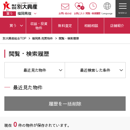
0
福岡県版
MENU
買う
お問い合わせ
お気に入り
閲覧
・
検索履歴
Language
収益・投資
買う
無料査定
相続相談
店舗紹介
物件
別大興産総合TOP
福岡県 売買物件
閲覧・検索履歴
閲覧・検索履歴
最近見た物件
最近検索した条件
最近見た物件
履歴を一括削除
0
現在
件の物件が保存されています。