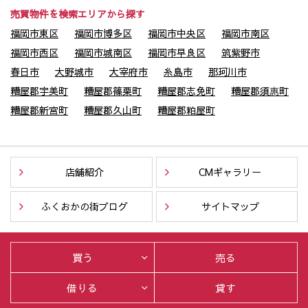
売買物件を検索エリアから探す
福岡市東区
福岡市博多区
福岡市中央区
福岡市南区
福岡市西区
福岡市城南区
福岡市早良区
筑紫野市
春日市
大野城市
大宰府市
糸島市
那珂川市
糟屋郡宇美町
糟屋郡篠栗町
糟屋郡志免町
糟屋郡須惠町
糟屋郡新宮町
糟屋郡久山町
糟屋郡粕屋町
店舗紹介
CMギャラリー
ふくおかの街ブログ
サイトマップ
買う
売る
借りる
貸す