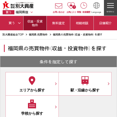
0
福岡県版
MENU
買う
お問い合わせ
お気に入り
閲覧
・
検索履歴
Language
収益・投資
買う
無料査定
相続相談
店舗紹介
物件
別大興産総合TOP
福岡県 売買物件
福岡県の売買物件（収益・投資物件）を探す
福岡県の売買物件（収益・投資物件）を探す
条件を指定して探す
エリアから探す
駅
・
沿線から探す
学校から探す