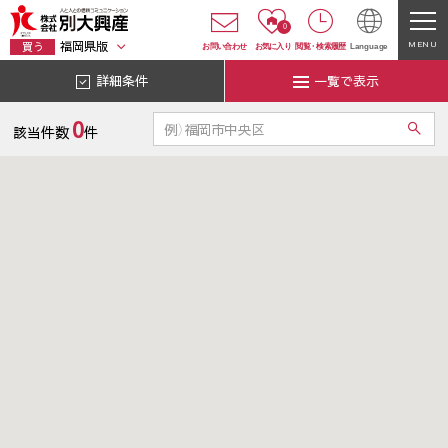
0
福岡県版
MENU
買う
お問い合わせ
お気に入り
閲覧
・
検索履歴
Language
詳細条件
一覧で表示
0
該当件数
件