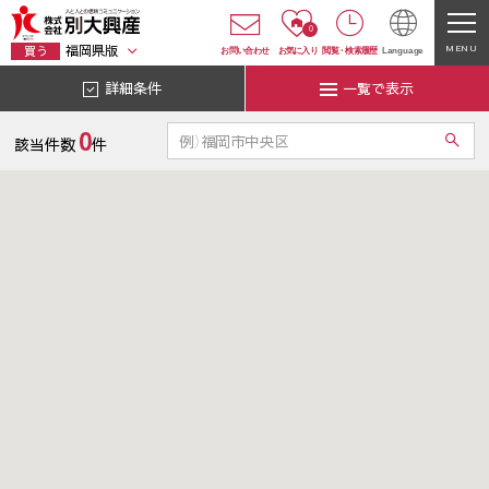
0
福岡県版
MENU
買う
お問い合わせ
お気に入り
閲覧
・
検索履歴
Language
詳細条件
一覧で表示
0
該当件数
件