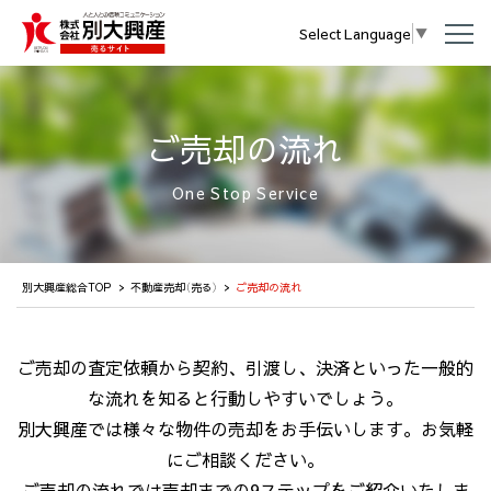
Select Language
▼
メ
ニ
ュ
ー
ご売却の流れ
を
開
One Stop Service
く
別大興産総合TOP
不動産売却（売る）
ご売却の流れ
ご売却の査定依頼から契約、引渡し、決済といった一般的
な流れを知ると行動しやすいでしょう。
別大興産では様々な物件の売却をお手伝いします。お気軽
にご相談ください。
ご売却の流れでは売却までの9ステップをご紹介いたしま