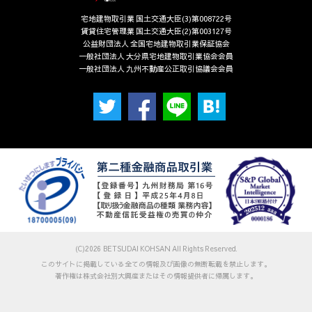
宅地建物取引業 国土交通大臣(3)第008722号
賃貸住宅管理業 国土交通大臣(2)第003127号
公益財団法人 全国宅地建物取引業保証協会
一般社団法人 大分県宅地建物取引業協会会員
一般社団法人 九州不動産公正取引協議会会員
(C)2026 BETSUDAI KOHSAN All Rights Reserved.
このサイトに掲載している全ての情報及び画像の無断転載を禁止します。
著作権は株式会社別大興産またはその情報提供者に帰属します。