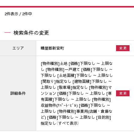
2
件表示 /
2
件中
検索条件の変更
エリア
糟屋郡新宮町
変 更
[物件種別]土地 [価格]下限なし ～ 上限な
し [物件種別]一戸建て [価格]下限なし ～
下限なし [土地面積]下限なし ～ 上限なし
[間取り]指定なし [建物面積]下限なし ～
上限なし [駐車場]指定なし [物件種別]マ
詳細条件
ンション [価格]下限なし ～ 上限なし [専
変 更
有面積]下限なし ～ 上限なし [物件種別]
収益物件(ｱﾊﾟｰﾄ･ﾋﾞﾙ) [価格]下限なし ～
上限なし [物件種別]事業用(店舗・倉庫な
ど) [価格]下限なし ～ 上限なし [目的別]
指定なし（すべて表示）