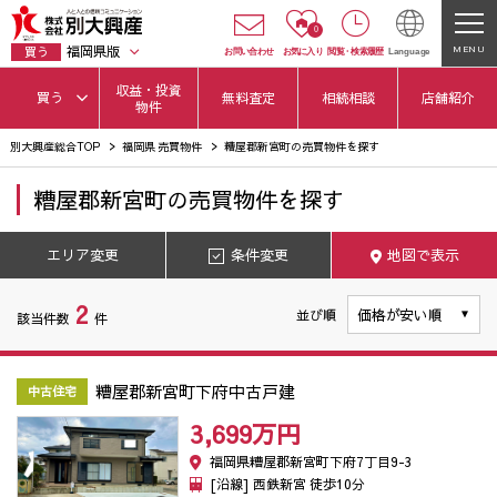
0
福岡県版
MENU
買う
お問い合わせ
お気に入り
閲覧
・
検索履歴
Language
収益・投資
買う
無料査定
相続相談
店舗紹介
物件
別大興産総合TOP
福岡県 売買物件
糟屋郡新宮町の売買物件を探す
糟屋郡新宮町
の
売買物件を探す
エリア変更
条件変更
地図で表示
2
並び順
該当件数
件
糟屋郡新宮町下府中古戸建
中古住宅
3,699万
円
福岡県糟屋郡新宮町下府7丁目9-3
[沿線] 西鉄新宮 徒歩10分