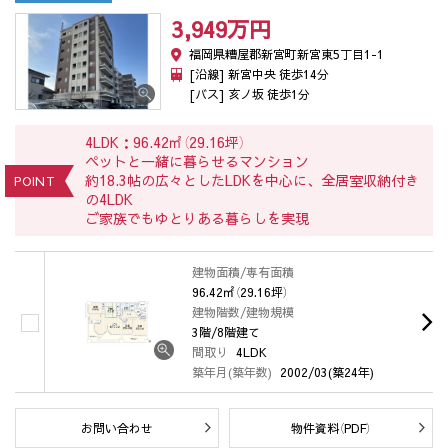
3,949万
円
福岡県糟屋郡新宮町新宮東5丁目1-1
[沿線] 新宮中央 徒歩14分
[バス] 亥ノ坂 徒歩1分
4LDK：96.42㎡（29.16坪）
ペットと一緒に暮らせるマンション
約18.3帖の広々としたLDKを中心に、全居室収納付き
POINT
の4LDK
ご家族でもゆとりある暮らしを実現
建物面積/専有面積
96.42㎡（29.16坪）
建物階数/建物規模
3階/8階建て
間取り
4LDK
築年月(築年数)
2002/03(築24年)
お問い合わせ
物件資料（PDF）