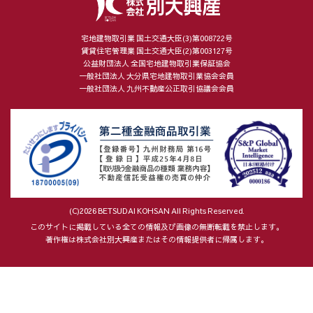
宅地建物取引業 国土交通大臣(3)第008722号
賃貸住宅管理業 国土交通大臣(2)第003127号
公益財団法人 全国宅地建物取引業保証協会
一般社団法人 大分県宅地建物取引業協会会員
一般社団法人 九州不動産公正取引協議会会員
(C)2026 BETSUDAI KOHSAN All Rights Reserved.
このサイトに掲載している全ての情報及び画像の無断転載を禁止します。
著作権は株式会社別大興産またはその情報提供者に帰属します。