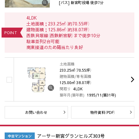
[バス] 新宮町役場 徒歩7分
4LDK
土地面積；233.25㎡（約70.55坪）
建物面積；125.86㎡（約38.07坪）
POINT
西鉄貝塚線（西鉄新宮駅）まで徒歩10分
駐車並列2台可能
南東接道のため陽当たり良好
土地面積
233.25㎡（70.55坪）
建物面積/専有面積
125.00㎡（38.07坪）
間取り
4LDK
築年月(築年数)
1995/11(築31年)
お問い合わせ
物件資料（PDF）
アーサー新宮グランヒルズ303号
中古マンション