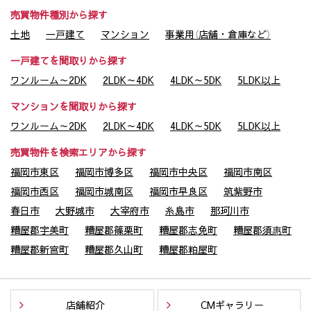
売買物件種別から探す
土地
一戸建て
マンション
事業用（店舗・倉庫など）
一戸建てを間取りから探す
ワンルーム～2DK
2LDK～4DK
4LDK～5DK
5LDK以上
マンションを間取りから探す
ワンルーム～2DK
2LDK～4DK
4LDK～5DK
5LDK以上
売買物件を検索エリアから探す
福岡市東区
福岡市博多区
福岡市中央区
福岡市南区
福岡市西区
福岡市城南区
福岡市早良区
筑紫野市
春日市
大野城市
大宰府市
糸島市
那珂川市
糟屋郡宇美町
糟屋郡篠栗町
糟屋郡志免町
糟屋郡須惠町
糟屋郡新宮町
糟屋郡久山町
糟屋郡粕屋町
店舗紹介
CMギャラリー