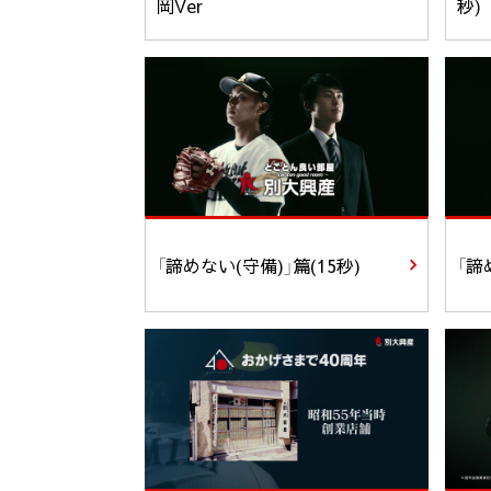
岡Ver
秒)
「諦めない(守備)」篇(15秒)
「諦