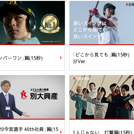
「どこから見ても」篇(15秒)
ンバーワン」篇(15秒)
分Ver
020今宮選手 40th社員」篇(15
1人じゃない 打撃篇(15秒)