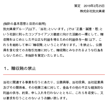
策定 2019年2月25日
株式会社別大興産
(指針の基本思想と目的の説明)
別大興産グループ(以下、「当社」といいます。)では「正義・誠意・恕」と
いう社訓に則ったコンプライアンス徹底に向けた活動の一環として、贈
収賄をはじめとした不公正な利益を得るための利益供与一般（以下、こ
れらを総称して単に「贈収賄」ということがあります。）を禁止し、公務
員を含む全てのお取引先様に対して、贈収賄とみなされるような行為を
しないために、本指針を策定いたしました。
１．贈収賄の禁止
当社に関連する事業を行うにあたり、公務員等、当社役員、当社従業員
及びその関係者、その他第三者に対して、金品その他の不正な経済的な
利益の供与、約束、申し入れを行わないとともに、これらを収受し、又
は要求を行うことのないようお願い致します。