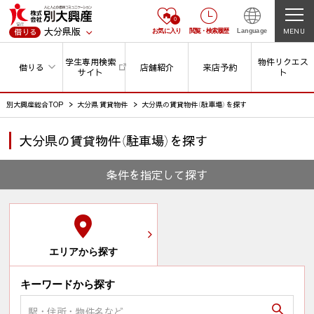
0
大分県版
MENU
借りる
お気に入り
閲覧
・
検索履歴
Language
学生専用検索
物件リクエス
借りる
店舗紹介
来店予約
サイト
ト
別大興産総合TOP
大分県 賃貸物件
大分県の賃貸物件（駐車場）を探す
大分県の賃貸物件（駐車場）を探す
条件を指定して探す
エリアから探す
キーワードから探す