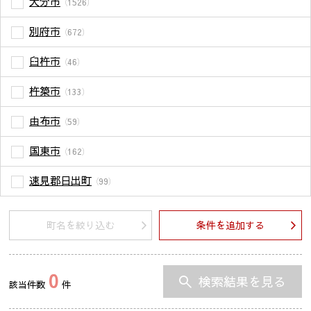
大分市
（1526）
別府市
（672）
臼杵市
（46）
杵築市
（133）
由布市
（59）
国東市
（162）
速見郡日出町
（99）
町名を絞り込む
条件を追加する
0
検索結果を見る
該当件数
件