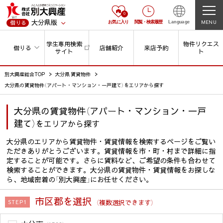
0
大分県版
MENU
借りる
お気に入り
閲覧
・
検索履歴
Language
学生専用検索
物件リクエス
借りる
店舗紹介
来店予約
サイト
ト
別大興産総合TOP
大分県 賃貸物件
大分県の賃貸物件（アパート・マンション・一戸建て）をエリアから探す
大分県の賃貸物件（アパート・マンション・一戸
建て）
をエリアから探す
大分県のエリアから賃貸物件・賃貸情報を検索するページをご覧い
ただきありがとうございます。賃貸情報を市・町・村まで詳細に指
定することが可能です。さらに賃料など、ご希望の条件も合わせて
検索することができます。大分県の賃貸物件・賃貸情報をお探しな
ら、地域密着の「別大興産」にお任せください。
市区郡を選択
（複数選択できます）
STEP1