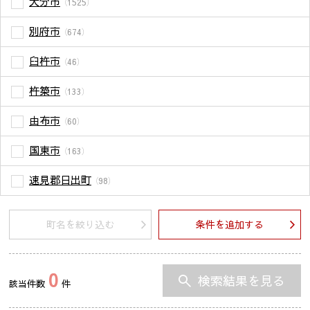
大分市
（1525）
別府市
（674）
臼杵市
（46）
杵築市
（133）
由布市
（60）
国東市
（163）
速見郡日出町
（98）
町名を絞り込む
条件を追加する
0
検索結果を見る
該当件数
件