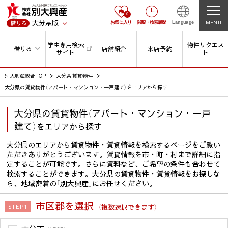
0
大分県版
MENU
借りる
お気に入り
閲覧
・
検索履歴
Language
学生専用検索
物件リクエス
借りる
店舗紹介
来店予約
サイト
ト
別大興産総合TOP
大分県 賃貸物件
大分県の賃貸物件（アパート・マンション・一戸建て）をエリアから探す
大分県の賃貸物件（アパート・マンション・一戸
建て）
をエリアから探す
大分県のエリアから賃貸物件・賃貸情報を検索するページをご覧い
ただきありがとうございます。賃貸情報を市・町・村まで詳細に指
定することが可能です。さらに賃料など、ご希望の条件も合わせて
検索することができます。大分県の賃貸物件・賃貸情報をお探しな
ら、地域密着の「別大興産」にお任せください。
市区郡を選択
（複数選択できます）
STEP1