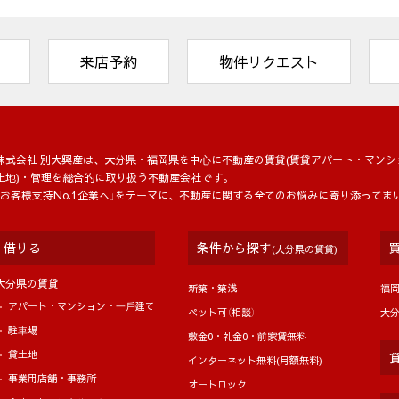
者への情報提供、連絡・採用業務管理のため、入社後は従業員の
していた情報の開示等の申し出があった場合、その回答のため
来店予約
物件リクエスト
業務を履行する為、外部業者に委託することがあります。この場合
株式会社 別大興産は、大分県・福岡県を中⼼に不動産の賃貸(賃貸アパート・マンシ
土地)・管理を総合的に取り扱う不動産会社です。
「お客様支持No.1企業へ」をテーマに、不動産に関する全てのお悩みに寄り添ってま
記1.の利用目的達成の為に、不動産情報、お名前、ご住所等の
借りる
条件から探す
(大分県の賃貸)
の第三者に提供される場合がございます。尚、ご本人からの申
機密保持のために必要な措置を講じます。第三者への個人情報
大分県の賃貸
新築・築浅
福
ります。
アパート・マンション・⼀⼾建て
ペット可（相談）
大
者。あるいは取引の相手方となるもの又は見込者から委託を受け
駐⾞場
敷金0・礼金0・前家賃無料
貸土地
インターネット無料(月額無料)
所有者から委託を受けた賃貸管理運営会社等。
事業用店舗・事務所
オートロック