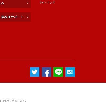
サイトマップ
売る
入居者様サポート
ては、公正競争の確保に十分配慮いたし
報提供者に帰属します。