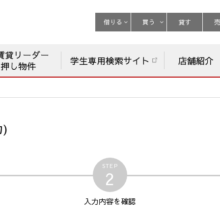
借りる
買う
貸す
賃貸リーダー
学生専用検索サイト
店舗紹介
チ押し物件
)
STEP
2
入力内容
を確認