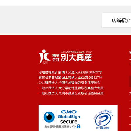
(9) 入社希望者の個人情報は入社希望
した従業員の情報は、在職中に管理
店舗紹介
２．個人情報の委託
当社は、1項(1)～(9)の利用目的・
す。
３．個人情報の第三者提供
宅地建物取引業 国土交通大臣(3)第008722号
当社が保有する個人情報については、上
賃貸住宅管理業 国土交通大臣(2)第003127号
公益財団法人 全国宅地建物取引業保証協会
話、電子メール、広告媒体等により、次
一般社団法人 大分県宅地建物取引業協会会員
す。又、第三者への提供にあたっては、
一般社団法人 九州不動産公正取引協議会会員
履行上、管理上の支障が生じることがあ
(1) 取引の相手方となる者または見込
(2) 他の宅建・不動産管理業者。
(3) 建物の所有者、貸主、又は、建物