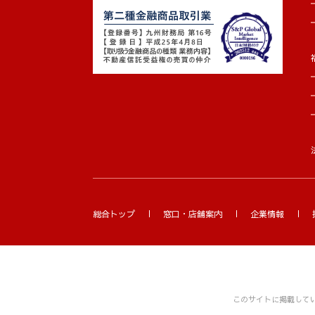
(4) 賃料収納に関する大分銀行などの金
(5) 賃料債務保証に関わる家賃保証会社
４．個人情報を共同利用する場合
当社は下記のとおりお客様の個人情報を
ます。
〔共同して利用するお客様情報〕
・お客様基本情報（氏名、住所、電話番号
・新しく居住される物件に関する情報（所
・法務局から取得する全部事項証明書
〔共同利用する者の範囲〕
総合トップ
窓口・店舗案内
企業情報
・株式会社マネージメント保証
・株式会社シティ開発
〔共同利用する者の利用目的〕
・賃貸借契約に付随する保証契約及び保
・リフォーム等のご案内
このサイトに掲載して