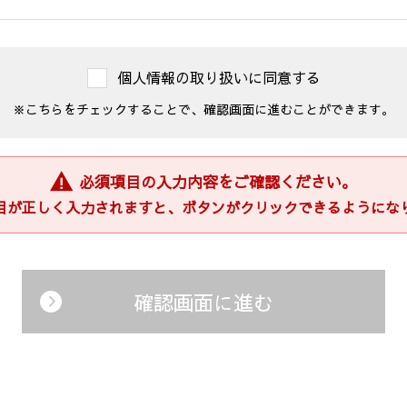
個人情報の取り扱いに同意する
※こちらをチェックすることで、
確認画面に進むことができます。
の目的のために利用させて頂きます。
物件の紹介及び付随する売買契約の締結、仲介業務」
紹介カード、結果などの連絡、賃貸借契約、保証契約、保証委託
必須項目の入力内容をご確認ください。
管理、契約後の運営管理、アフターサービス等の実施、解約・退
目が正しく入力されますと、
ボタンがクリックできるようにな
合、委託された業務を遂行するために個人情報を利用します。
な範囲での、個人情報の第三者への提供及び第三者からの提供。
スの提供のための郵便物、電話、電子メール等による営業活動。
確認画面に進む
、ご本人からの申し出がありましたら、利用を停止致します。
から保有しています個人情報の利用にあたっては、本人の同意を
の個人情報は、業務連絡・業務依頼・業務に関連する情報提供の