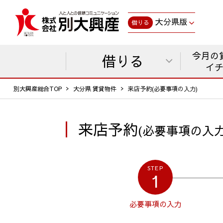
大分県版
借りる
今月の
借りる
イ
別大興産総合TOP
大分県 賃貸物件
来店予約(必要事項の入力)
来店予約
(必要事項の入力
STEP
1
必要事項の
入力