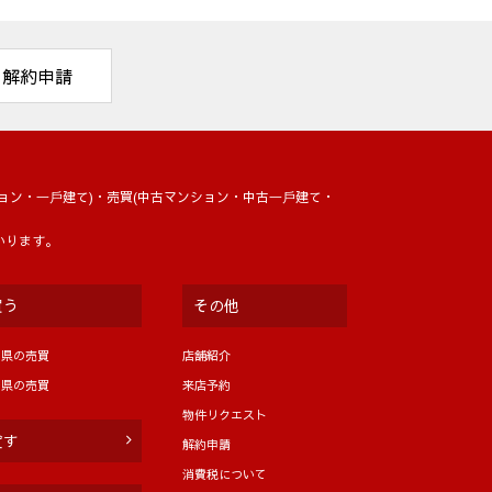
人事管理の目的のために使用します。退職
利用します。
解約申請
、契約等で個人情報の安全管理に努めま
ョン・⼀⼾建て)・売買(中古マンション・中古⼀⼾建て・
いります。
所要項目に付いては、書面、郵便物、電
買う
その他
し出がありましたら、提供を停止致しま
の提供は、停止請求ができますが、契約
岡県の売買
店舗紹介
分県の売買
来店予約
た賃貸運営会社等。
物件リクエスト
貸す
解約申請
消費税について