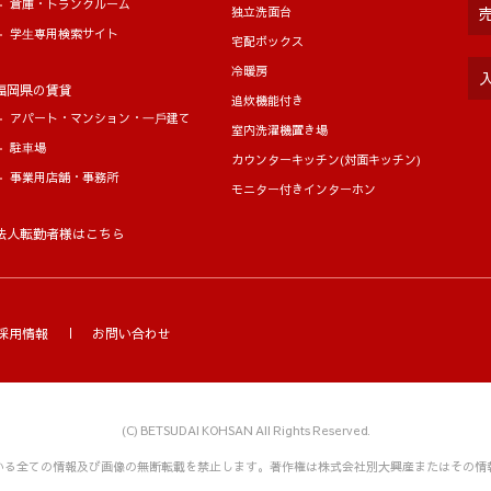
融機関等
倉庫・トランクルーム
独立洗面台
学⽣専用検索サイト
宅配ボックス
冷暖房
福岡県の賃貸
追炊機能付き
アパート・マンション・⼀⼾建て
室内洗濯機置き場
共同利用いたします。なお、共同利用させていただくにあたっ
駐⾞場
カウンターキッチン(対面キッチン)
事業用店舗・事務所
モニター付きインターホン
、メールアドレス等）
法人転勤者様はこちら
在地、賃料、設備等）
採用情報
お問い合わせ
証委託契約並びにそれに関連する業務
(C)
BETSUDAI KOHSAN All Rights Reserved.
いる全ての情報及び画像の無断転載を禁止します。
著作権は株式会社別大興産またはその情