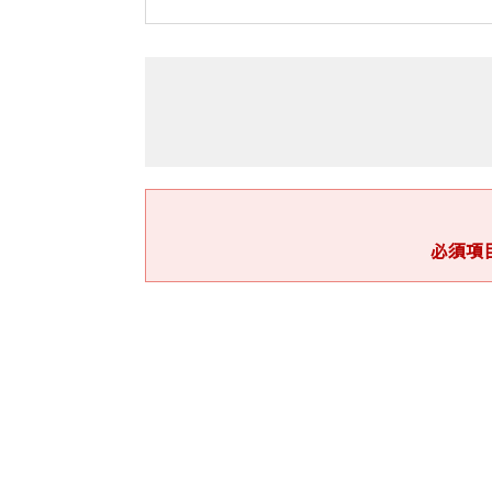
１．個人情報の利用の目的
当社が保有するお客様の個人情報は、次
(1)・不動産の売買については「不動産
・賃貸については「入居受付審査、
契約の締結、仲介、履行、及び契約
必須項
・企業主導型保育事業の運営のため
(2) 住宅等の管理業務を委託された場
(3) 上記(1)の利用目的の達成に必要
(4) 上記(1)の業務及び情報、サービ
(5) 情報、サービスの提供については
(6) 個人情報保護のため、当社が以前
(7) 防犯のための監視カメラの画像
(8) 名刺交換などで取得した取引先様