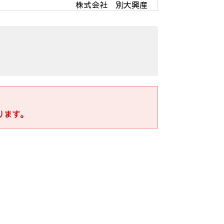
株式会社 別大興産
代表取締役 伊勢戸 啓司
契約、管理委託契約、それらに付随する
去精算業務、転居後の連絡」
ります。
得たうえでご利用させて頂きます。
ために使用します。