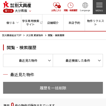
0
大分県版
MENU
借りる
お気に入り
閲覧
・
検索履歴
Language
学生専用検索
物件リクエス
借りる
店舗紹介
来店予約
サイト
ト
別大興産総合TOP
大分県 賃貸物件
閲覧・検索履歴
閲覧・検索履歴
最近見た物件
最近検索した条件
最近見た物件
履歴を一括削除
0
現在
件の物件が保存されています。