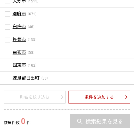
大分市
（1519）
別府市
（671）
臼杵市
（46）
杵築市
（133）
由布市
（59）
国東市
（162）
速見郡日出町
（99）
町名を絞り込む
条件を追加する
0
検索結果を見る
該当件数
件