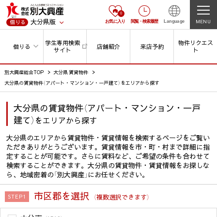
0
大分県版
MENU
借りる
お気に入り
閲覧
・
検索履歴
Language
学生専用検索
物件リクエス
借りる
店舗紹介
来店予約
サイト
ト
別大興産総合TOP
大分県 賃貸物件
大分県の賃貸物件（アパート・マンション・一戸建て）をエリアから探す
大分県の賃貸物件（アパート・マンション・一戸
建て）
をエリアから探す
大分県のエリアから賃貸物件・賃貸情報を検索するページをご覧い
ただきありがとうございます。賃貸情報を市・町・村まで詳細に指
定することが可能です。さらに賃料など、ご希望の条件も合わせて
検索することができます。大分県の賃貸物件・賃貸情報をお探しな
ら、地域密着の「別大興産」にお任せください。
市区郡を選択
（複数選択できます）
STEP1