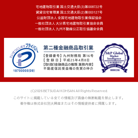
宅地建物取引業 国土交通大臣(3)第008722号
賃貸住宅管理業 国土交通大臣(2)第003127号
公益財団法人 全国宅地建物取引業保証協会
一般社団法人 大分県宅地建物取引業協会会員
一般社団法人 九州不動産公正取引協議会会員
(C)2026 BETSUDAI KOHSAN All Rights Reserved.
このサイトに掲載している全ての情報及び画像の無断転載を禁止します。
著作権は株式会社別大興産またはその情報提供者に帰属します。