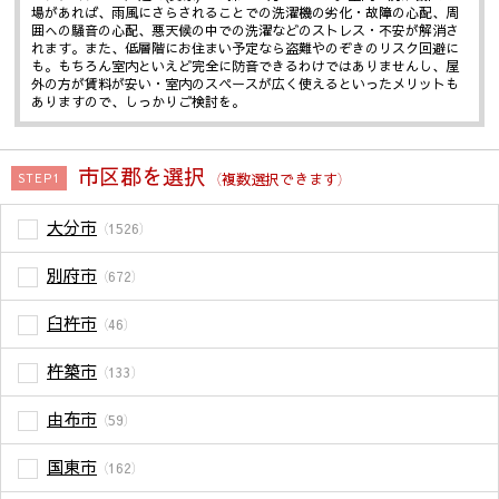
場があれば、雨風にさらされることでの洗濯機の劣化・故障の心配、周
囲への騒音の心配、悪天候の中での洗濯などのストレス・不安が解消さ
れます。また、低層階にお住まい予定なら盗難やのぞきのリスク回避に
も。もちろん室内といえど完全に防音できるわけではありませんし、屋
外の方が賃料が安い・室内のスペースが広く使えるといったメリットも
ありますので、しっかりご検討を。
市区郡を選択
（複数選択できます）
STEP1
大分市
（1526）
別府市
（672）
臼杵市
（46）
杵築市
（133）
由布市
（59）
国東市
（162）