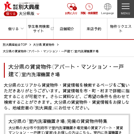
0
大分県版
MENU
借りる
お気に入り
閲覧
・
検索履歴
Language
学生専用検索
物件リクエス
借りる
店舗紹介
来店予約
サイト
ト
別大興産総合TOP
大分県 賃貸物件
大分県の賃貸物件（アパート・マンション・一戸建て）室内洗濯機置き場
大分県の賃貸物件（アパート・マンション・一戸
建て）
室内洗濯機置き場
大分県のエリアから賃貸物件・賃貸情報を検索するページをご覧い
ただきありがとうございます。賃貸情報を市・町・村まで詳細に指
定することが可能です。さらに賃料など、ご希望の条件も合わせて
検索することができます。大分県の賃貸物件・賃貸情報をお探しな
ら、地域密着の「別大興産」にお任せください。
大分県の「室内洗濯機置き場」完備の賃貸物件特集
大分県の大分市や別府市で室内洗濯機置き場完備の賃貸アパート・賃貸
マンション・一戸建て(貸家)をお探しの方はこちら。室内に洗濯機置き