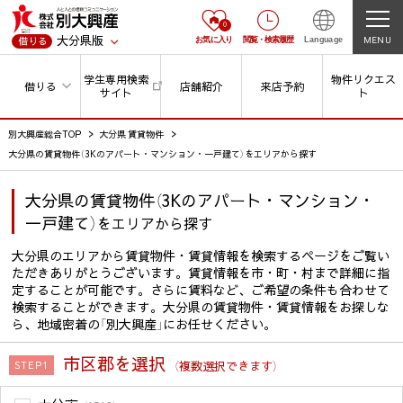
0
大分県版
MENU
借りる
お気に入り
閲覧
・
検索履歴
Language
学生専用検索
物件リクエス
借りる
店舗紹介
来店予約
サイト
ト
別大興産総合TOP
大分県 賃貸物件
大分県の賃貸物件（3Kのアパート・マンション・一戸建て）をエリアから探す
大分県の賃貸物件（3Kのアパート・マンション・
一戸建て）
をエリアから探す
大分県のエリアから賃貸物件・賃貸情報を検索するページをご覧い
ただきありがとうございます。賃貸情報を市・町・村まで詳細に指
定することが可能です。さらに賃料など、ご希望の条件も合わせて
検索することができます。大分県の賃貸物件・賃貸情報をお探しな
ら、地域密着の「別大興産」にお任せください。
市区郡を選択
（複数選択できます）
STEP1