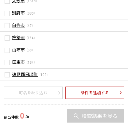
大分市
（1518）
別府市
（680）
臼杵市
（47）
杵築市
（134）
由布市
（60）
国東市
（164）
速見郡日出町
（102）
町名を絞り込む
条件を追加する
0
検索結果を見る
該当件数
件