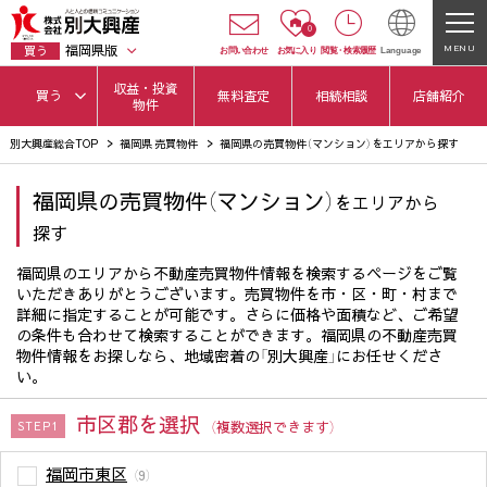
0
福岡県版
MENU
買う
お問い合わせ
お気に入り
閲覧
・
検索履歴
Language
収益・投資
買う
無料査定
相続相談
店舗紹介
物件
別大興産総合TOP
福岡県 売買物件
福岡県の売買物件（マンション）をエリアから探す
福岡県の売買物件（マンション）
をエリアから
探す
福岡県のエリアから不動産売買物件情報を検索するページをご覧
いただきありがとうございます。売買物件を市・区・町・村まで
詳細に指定することが可能です。さらに価格や面積など、ご希望
の条件も合わせて検索することができます。福岡県の不動産売買
物件情報をお探しなら、地域密着の「別大興産」にお任せくださ
い。
市区郡を選択
（複数選択できます）
STEP1
福岡市東区
（9）