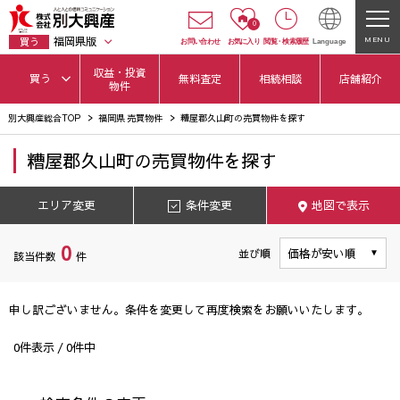
0
福岡県版
MENU
買う
お問い合わせ
お気に入り
閲覧
・
検索履歴
Language
収益・投資
買う
無料査定
相続相談
店舗紹介
物件
別大興産総合TOP
福岡県 売買物件
糟屋郡久山町の売買物件を探す
糟屋郡久山町
の
売買物件を探す
エリア変更
条件変更
地図で表示
0
並び順
該当件数
件
申し訳ございません。条件を変更して再度検索をお願いいたします。
0
件表示 /
0
件中