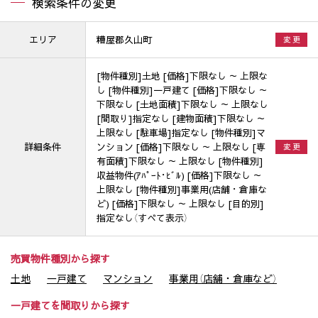
検索条件の変更
エリア
糟屋郡久山町
変 更
[物件種別]土地 [価格]下限なし ～ 上限な
し [物件種別]一戸建て [価格]下限なし ～
下限なし [土地面積]下限なし ～ 上限なし
[間取り]指定なし [建物面積]下限なし ～
上限なし [駐車場]指定なし [物件種別]マ
詳細条件
ンション [価格]下限なし ～ 上限なし [専
変 更
有面積]下限なし ～ 上限なし [物件種別]
収益物件(ｱﾊﾟｰﾄ･ﾋﾞﾙ) [価格]下限なし ～
上限なし [物件種別]事業用(店舗・倉庫な
ど) [価格]下限なし ～ 上限なし [目的別]
指定なし（すべて表示）
売買物件種別から探す
土地
一戸建て
マンション
事業用（店舗・倉庫など）
一戸建てを間取りから探す