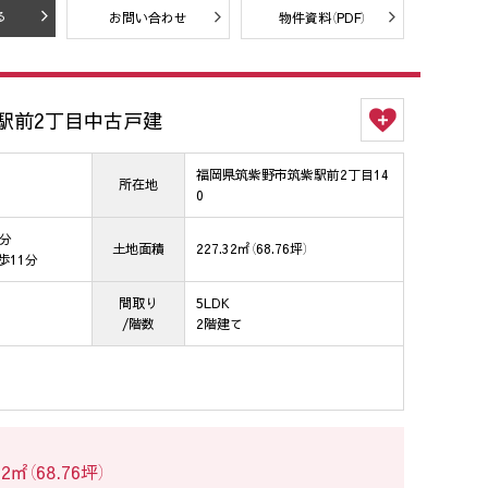
る
お問い合わせ
物件資料（PDF）
駅前2丁目中古戸建
福岡県筑紫野市筑紫駅前2丁目14
所在地
0
0分
土地面積
227.32㎡（68.76坪）
歩11分
間取り
5LDK
/階数
2階建て
㎡（68.76坪）