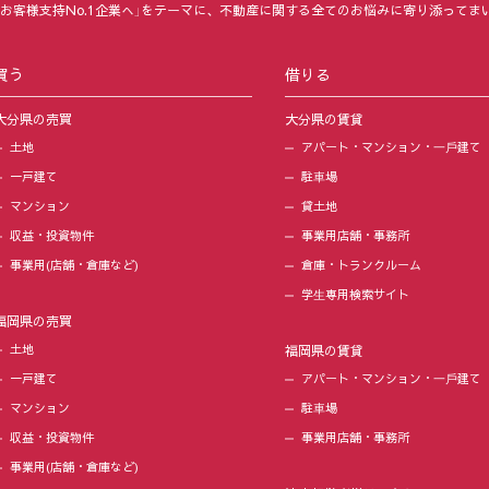
「お客様支持No.1企業へ」をテーマに、不動産に関する全てのお悩みに寄り添ってま
買う
借りる
大分県の売買
大分県の賃貸
土地
アパート・マンション・⼀⼾建て
一戸建て
駐⾞場
マンション
貸土地
収益・投資物件
事業用店舗・事務所
事業用(店舗・倉庫など)
倉庫・トランクルーム
学⽣専用検索サイト
福岡県の売買
土地
福岡県の賃貸
一戸建て
アパート・マンション・⼀⼾建て
マンション
駐⾞場
収益・投資物件
事業用店舗・事務所
事業用(店舗・倉庫など)