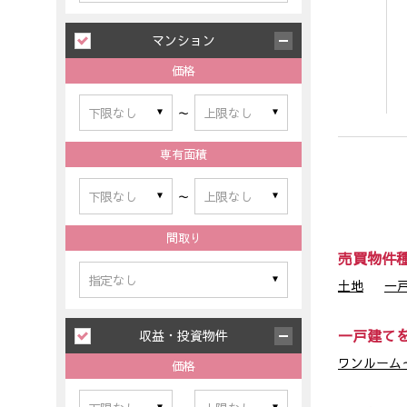
マンション
価格
～
専有面積
～
間取り
売買物件
土地
一
一戸建て
収益・投資物件
ワンルーム～
価格