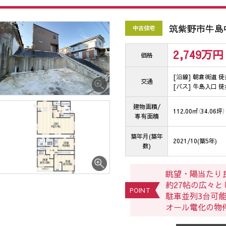
筑紫野市牛島
中古住宅
2,749万
円
価格
[沿線] 朝倉街道 徒
交通
[バス] 牛島入口 徒
建物面積/
112.00㎡（34.06坪）
専有面積
築年月(築年
2021/10(築5年)
数)
眺望・陽当たり
約27帖の広々
POINT
駐車並列3台可
オール電化の物