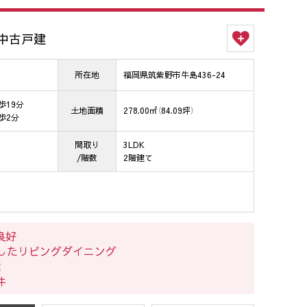
中古戸建
所在地
福岡県筑紫野市牛島436-24
歩19分
土地面積
278.00㎡（84.09坪）
歩2分
間取り
3LDK
/階数
2階建て
良好
としたリビングダイニング
能
件