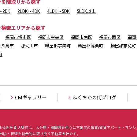
ンを間取りから探す
2DK
2LDK～4DK
4LDK～5DK
5LDK以上
を検索エリアから探す
福岡市博多区
福岡市中央区
福岡市南区
福岡市西区
福岡
糸島市
那珂川市
糟屋郡宇美町
糟屋郡篠栗町
糟屋郡志免町
町
CMギャラリー
ふくおかの街ブログ
株式会社 別大興産は、大分県・福岡県を中⼼に不動産の賃貸(賃貸アパート・マンシ
土地)・管理を総合的に取り扱う不動産会社です。