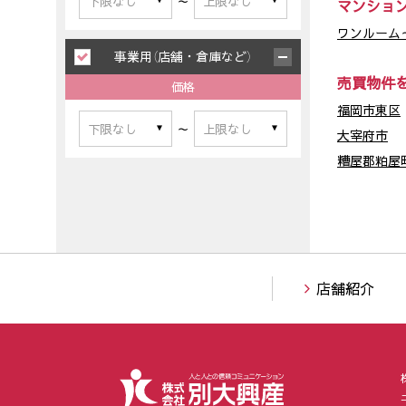
～
マンショ
ワンルーム～
事業用（店舗・倉庫など）
売買物件
価格
福岡市東区
～
大宰府市
糟屋郡粕屋
店舗紹介