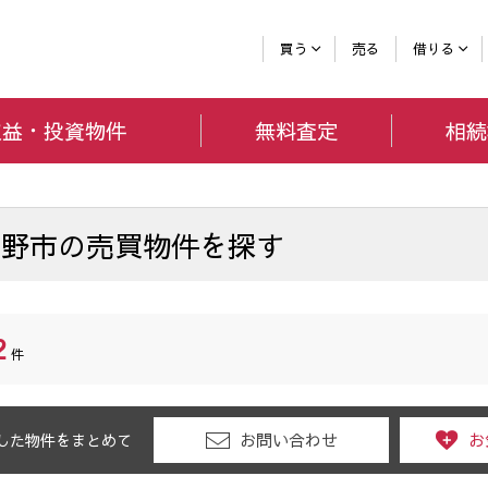
買う
売る
借りる
収益・投資
物件
無料査定
相続
紫野市
の
売買物件を探す
2
件
お問い合わせ
お
した物件をまとめて