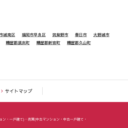
市城南区
福岡市早良区
筑紫野市
春日市
大野城市
糟屋郡須惠町
糟屋郡新宮町
糟屋郡久山町
サイトマップ
ョン・⼀⼾建て)・売買(中古マンション・中古⼀⼾建て・