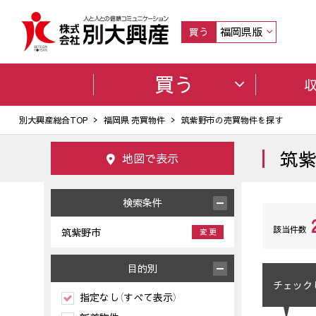
福岡県版
買う
買う
別大興産総合TOP
福岡県 売買物件
筑紫野市の売買物件を探す
筑
地図で表示
検索条件
該当件数
筑紫野市
変 更
目的別
チェック
指定なし（すべて表示）