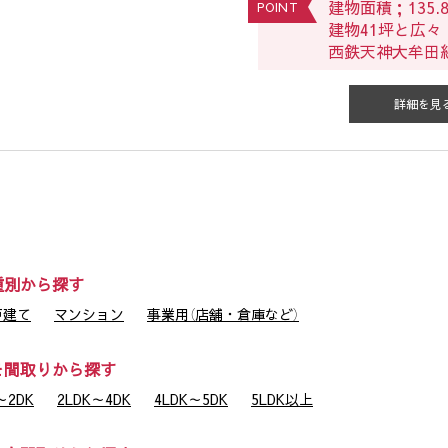
建物面積；135.80
POINT
建物41坪と広々
西鉄天神大牟田線
詳細を見
種別から探す
戸建て
マンション
事業用（店舗・倉庫など）
を間取りから探す
2DK
2LDK～4DK
4LDK～5DK
5LDK以上