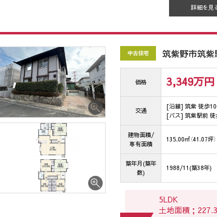
詳細を見
筑紫野市筑紫
中古住宅
3,349万
円
価格
[沿線] 筑紫 徒歩1
交通
[バス] 筑紫駅前 徒
建物面積/
135.00㎡（41.07坪）
専有面積
築年月(築年
1988/11(築38年)
数)
5LDK
土地面積；227.32