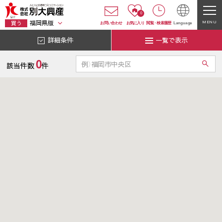
0
福岡県版
MENU
買う
お問い合わせ
お気に入り
閲覧
・
検索履歴
Language
詳細条件
一覧で表示
0
該当件数
件