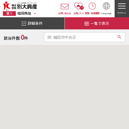
0
福岡県版
MENU
買う
お問い合わせ
お気に入り
閲覧
・
検索履歴
Language
詳細条件
一覧で表示
0
該当件数
件