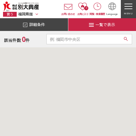
0
福岡県版
MENU
買う
お問い合わせ
お気に入り
閲覧
・
検索履歴
Language
詳細条件
一覧で表示
0
該当件数
件