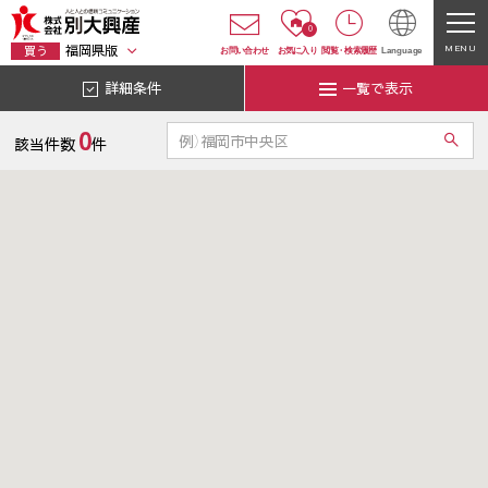
0
福岡県版
MENU
買う
お問い合わせ
お気に入り
閲覧
・
検索履歴
Language
詳細条件
一覧で表示
0
該当件数
件