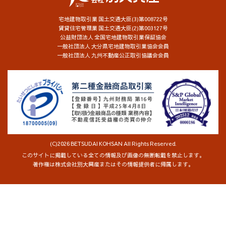
宅地建物取引業 国土交通大臣(3)第008722号
賃貸住宅管理業 国土交通大臣(2)第003127号
公益財団法人 全国宅地建物取引業保証協会
一般社団法人 大分県宅地建物取引業協会会員
一般社団法人 九州不動産公正取引協議会会員
(C)2026 BETSUDAI KOHSAN All Rights Reserved.
このサイトに掲載している全ての情報及び画像の無断転載を禁止します。
著作権は株式会社別大興産またはその情報提供者に帰属します。