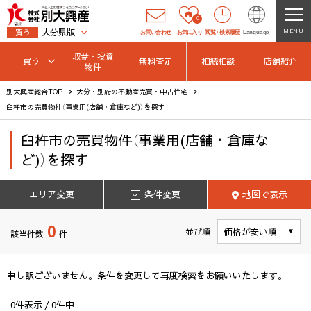
0
大分県版
MENU
買う
お問い合わせ
お気に入り
閲覧
・
検索履歴
Language
収益・投資
買う
無料査定
相続相談
店舗紹介
物件
別大興産総合TOP
大分・別府の不動産売買・中古住宅
臼杵市の売買物件（事業用(店舗・倉庫など)）を探す
臼杵市
の
売買物件（事業用(店舗・倉庫な
ど)）を探す
エリア変更
条件変更
地図で表示
0
並び順
該当件数
件
申し訳ございません。条件を変更して再度検索をお願いいたします。
0
件表示 /
0
件中