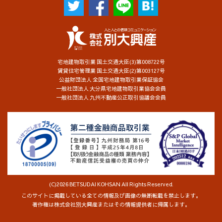
宅地建物取引業 国土交通大臣(3)第008722号
賃貸住宅管理業 国土交通大臣(2)第003127号
公益財団法人 全国宅地建物取引業保証協会
一般社団法人 大分県宅地建物取引業協会会員
一般社団法人 九州不動産公正取引協議会会員
(C)2026 BETSUDAI KOHSAN All Rights Reserved.
このサイトに掲載している全ての情報及び画像の無断転載を禁止します。
著作権は株式会社別大興産またはその情報提供者に帰属します。