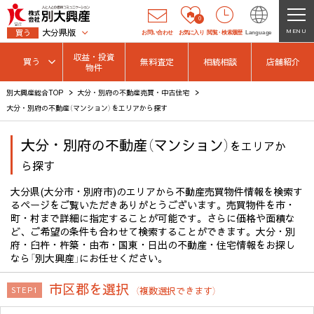
0
大分県版
MENU
買う
お問い合わせ
お気に入り
閲覧
・
検索履歴
Language
収益・投資
買う
無料査定
相続相談
店舗紹介
物件
別大興産総合TOP
大分・別府の不動産売買・中古住宅
大分・別府の不動産（マンション）をエリアから探す
大分・別府の不動産（マンション）
をエリアか
ら探す
大分県(大分市・別府市)のエリアから不動産売買物件情報を検索す
るページをご覧いただきありがとうございます。売買物件を市・
町・村まで詳細に指定することが可能です。さらに価格や面積な
ど、ご希望の条件も合わせて検索することができます。大分・別
府・臼杵・杵築・由布・国東・日出の不動産・住宅情報をお探し
なら「別大興産」にお任せください。
市区郡を選択
（複数選択できます）
STEP1