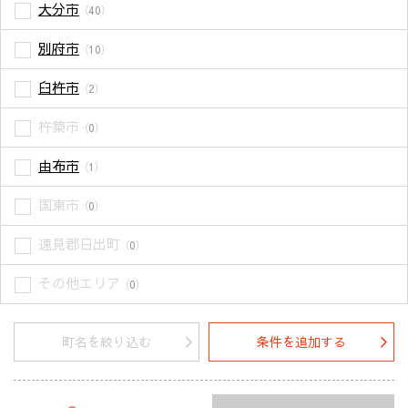
大分市
（40）
別府市
（10）
臼杵市
（2）
杵築市
（0）
由布市
（1）
国東市
（0）
速見郡日出町
（0）
その他エリア
（0）
町名を絞り込む
条件を追加する