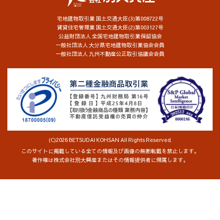
宅地建物取引業 国土交通大臣(3)第008722号
賃貸住宅管理業 国土交通大臣(2)第003127号
公益財団法人 全国宅地建物取引業保証協会
一般社団法人 大分県宅地建物取引業協会会員
一般社団法人 九州不動産公正取引協議会会員
(C)2026 BETSUDAI KOHSAN All Rights Reserved.
このサイトに掲載している全ての情報及び画像の無断転載を禁止します。
著作権は株式会社別大興産またはその情報提供者に帰属します。