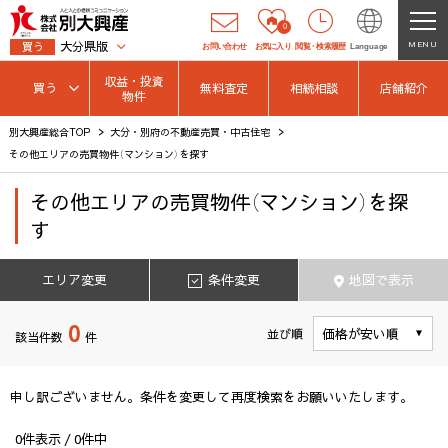
0
大分県版
MENU
買う
お問い合わせ
お気に入り
閲覧
・
検索履歴
Language
収益・投資
買う
無料査定
相続相談
店舗紹介
物件
別大興産総合TOP
大分・別府の不動産売買・中古住宅
その他エリアの売買物件（マンション）を探す
その他エリア
の
売買物件（マンション）を探
す
エリア変更
条件変更
地図で表示
0
並び順
該当件数
件
申し訳ございません。条件を変更して再度検索をお願いいたします。
0
件表示 /
0
件中