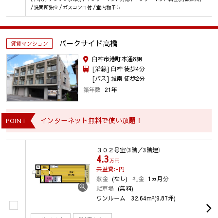
/ 洗面所独立 / ガスコンロ付 / 室内物干し
パークサイド高橋
賃貸マンション
臼杵市港町本通8組
[沿線] 臼杵 徒歩4分
[バス] 城南 徒歩2分
築年数
21年
インターネット無料で使い放題！
POINT
３０２号室
（3階／3階建）
4.3
万円
共益費:-
円
敷金
(なし)
礼金
1ヵ月分
駐車場
(無料)
ワンルーム
32.64m²(9.87坪)