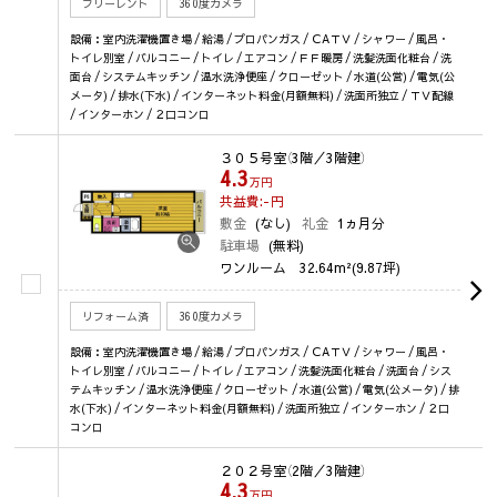
フリーレント
360度カメラ
設備：室内洗濯機置き場 / 給湯 / プロパンガス / ＣAＴＶ / シャワー / 風呂・
トイレ別室 / バルコニー / トイレ / エアコン / ＦＦ暖房 / 洗髪洗面化粧台 / 洗
面台 / システムキッチン / 温水洗浄便座 / クローゼット / 水道(公営) / 電気(公
メータ) / 排水(下水) / インターネット料金(月額無料) / 洗面所独立 / ＴＶ配線
/ インターホン / ２口コンロ
３０５号室
（3階／3階建）
4.3
万円
共益費:-
円
敷金
(なし)
礼金
1ヵ月分
駐車場
(無料)
ワンルーム
32.64m²(9.87坪)
リフォーム済
360度カメラ
設備：室内洗濯機置き場 / 給湯 / プロパンガス / ＣAＴＶ / シャワー / 風呂・
トイレ別室 / バルコニー / トイレ / エアコン / 洗髪洗面化粧台 / 洗面台 / シス
テムキッチン / 温水洗浄便座 / クローゼット / 水道(公営) / 電気(公メータ) / 排
水(下水) / インターネット料金(月額無料) / 洗面所独立 / インターホン / ２口
コンロ
２０２号室
（2階／3階建）
4.3
万円