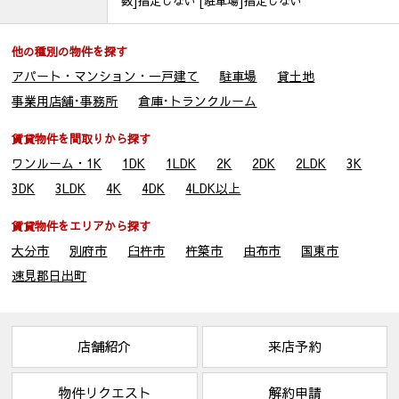
数]指定しない [駐車場]指定しない
他の種別の物件を探す
アパート・マンション・一戸建て
駐車場
貸土地
事業用店舗･事務所
倉庫･トランクルーム
賃貸物件を間取りから探す
ワンルーム・1K
1DK
1LDK
2K
2DK
2LDK
3K
3DK
3LDK
4K
4DK
4LDK以上
賃貸物件をエリアから探す
大分市
別府市
臼杵市
杵築市
由布市
国東市
速見郡日出町
店舗紹介
来店予約
物件リクエスト
解約申請