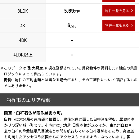
5.69
3LDK
物件一覧を見る
万円
6
4K
物件一覧を見る
万円
-
4DK
-
4LDK以上
※このデータは「別大興産」に現在登録されている賃貸物件の賃料を元に独自の集計
ロジックによって算出しています。
掲載中物件の平均金額とは異なる場合があり、その正確性について保証するもの
ではありません。
臼杵市のエリア情報
国宝・臼杵石仏が眠る歴史の町。
臼杵市は大分県の東南部に位置し、豊後水道に面した臼杵湾を望む、歴史にゆ
かりの深い城下町です。市内にはJR九州 日豊本線が走るほか、東九州自動車
道の臼杵ICや愛媛県八幡浜港との間を航行している臼杵港があるため、高速道
を利用したアクセスや四国からのアクセスもできるようになっています。国