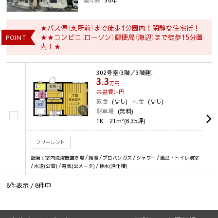
築年数
30年
★バス停（支所前）まで徒歩1分圏内！閑静な住宅街！
★★コンビニ（ローソン）郵便局（海辺）まで徒歩15分圏
POINT
内！★
302号室
（3階／3階建）
3.3
万円
共益費:-
円
敷金
(なし)
礼金
(なし)
駐車場
(無料)
1K
21m²(6.35坪)
フリーレント
設備：室内洗濯機置き場 / 給湯 / プロパンガス / シャワー / 風呂・トイレ別室
/ 水道(公営) / 電気(公メータ) / 排水(浄化槽)
8
件表示 /
8
件中