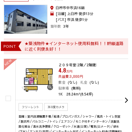
臼杵市中市浜16組
[沿線] 上臼杵 徒歩13分
[バス] 市浜 徒歩1分
築年数
3年
★築浅物件★インターネット使用料無料！！幹線道路
POINT
に近く利便良好！！
NEW
２０９号室
（2階／2階建）
4.8
万円
共益費:3,000
円
敷金
(なし)
礼金
(なし)
駐車場
(無料)
1K
28.24m²(8.54坪)
フリーレント
360度カメラ
設備：室内洗濯機置き場 / 給湯 / プロパンガス / シャワー / 風呂・トイレ別室
/ 脱衣所 / バルコニー / トイレ / エアコン / モニタ付きインターホン / 洗髪洗
面化粧台 / 温水洗浄便座 / クローゼット / 水道(公営) / 電気(公メータ) / 排水
(下水) / アンテナ(共同) / インターネット対応 / インターネット料金(月額無料)