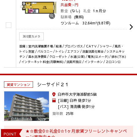
共益費:-
円
敷金
(なし)
礼金
1ヵ月分
駐車場
(無料)
ワンルーム
32.64m²(9.87坪)
360度カメラ
設備：室内洗濯機置き場 / 給湯 / プロパンガス / ＣAＴＶ / シャワー / 風呂・
トイレ別室 / バルコニー / トイレ / エアコン / 洗髪洗面化粧台 / システムキッ
チン / 温水洗浄便座 / クローゼット / 水道(公営) / 電気(公メータ) / 排水(下水)
/ インターネット料金(月額無料) / 洗面所独立 / インターホン / ２口コンロ
シーサイド２１
賃貸マンション
臼杵市大字海添駅前5組
[沿線] 臼杵 徒歩7分
[バス] 清流橋 徒歩1分
築年数
25年
★☆敷金0☆礼金0☆1ヶ月家賃フリーレントキャンペ
POINT
ーン実施中★☆