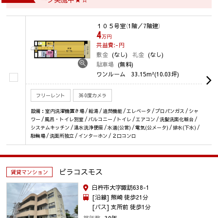
１０５号室
（1階／7階建）
4
万円
共益費:-
円
敷金
(なし)
礼金
(なし)
駐車場
(無料)
ワンルーム
33.15m²(10.03坪)
フリーレント
360度カメラ
設備：室内洗濯機置き場 / 給湯 / 追焚機能 / エレベータ / プロパンガス / シャ
ワー / 風呂・トイレ別室 / バルコニー / トイレ / エアコン / 洗髪洗面化粧台 /
システムキッチン / 温水洗浄便座 / 水道(公営) / 電気(公メータ) / 排水(下水) /
駐輪場 / 洗面所独立 / インターホン / ２口コンロ
ビラコスモス
賃貸マンション
臼杵市大字諏訪638-1
[沿線] 熊崎 徒歩21分
[バス] 支所前 徒歩1分