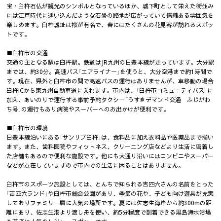
宝・臼杵石仏が観光のシンボルとなっているほか、城下町として栄えた街並み
には江戸時代に迷い込んだような石畳の路地が広がっていて情緒ある雰囲気を
楽しめます。臼杵城址は桜が有名で、春にはたくさんの花見客が訪れるスポッ
トです。
■臼杵市の交通
交通の主となる駅は臼杵駅。鉄道はJR九州の日豊本線が走っています。大分駅
までは、約30分。高速バス「エアライナー」を使うと、大分空港まで約1時間で
す。現在、県外と臼杵市の間で高速バスの運行はありませんが、車移動の場合
臼杵ICから東九州自動車道に入れます。市内は、「臼杵市コミュニティバス」に
加え、あいのりで運行する事前予約タクシー「うすきデマンド交通 ふじがわ
ち号」の運行もあり病院やスーパーへのお出かけが便利です。
■臼杵市の環境
日豊本線沿いにある「サンリブ臼杵」は、食料品に加え衣料品や医薬品まで揃い
ます。また、歯科医院やフィットネス、クリーニング店などより生活に密着し
た店舗もあるので便利な施設です。他にも大通り沿いにはコンビニやスーパー
などが点在していますので市内での生活に困ることはありません。
臼杵市のスポーツ施設としては、とんちで知られる吉四六さんの名前をとった
「吉四六ランド」や臼杵市総合公園があり、季節の花や、子ども向け遊具が充実
しておりファミリー層に人気の場所です。夏には佐志生海岸から約300mの距
離にあり、佐志生港より渡し舟を使い、約5分程度で到着できる黒島海水浴場