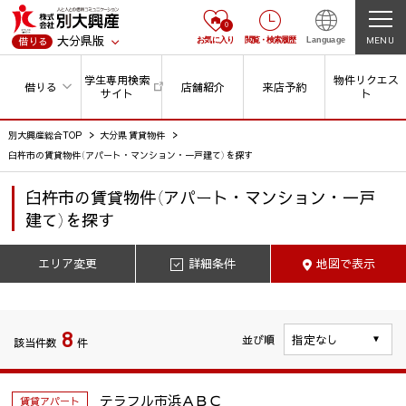
0
大分県版
MENU
借りる
お気に入り
閲覧
・
検索履歴
Language
学生専用検索
物件リクエス
借りる
店舗紹介
来店予約
サイト
ト
別大興産総合TOP
大分県 賃貸物件
臼杵市の賃貸物件（アパート・マンション・一戸建て）を探す
臼杵市
の
賃貸物件（アパート・マンション・一戸
建て）を探す
エリア変更
詳細条件
地図で表示
8
並び順
該当件数
件
テラフル市浜ＡＢＣ
賃貸アパート