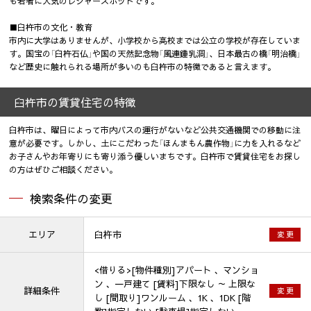
も若者に人気のレジャースポットです。
■臼杵市の文化・教育
市内に大学はありませんが、小学校から高校までは公立の学校が存在していま
す。国宝の「臼杵石仏」や国の天然記念物「風連鍾乳洞」、日本最古の橋「明治橋」
など歴史に触れられる場所が多いのも臼杵市の特徴であると言えます。
臼杵市の賃貸住宅の特徴
臼杵市は、曜日によって市内バスの運行がないなど公共交通機関での移動に注
意が必要です。しかし、土にこだわった「ほんまもん農作物」に力を入れるなど
お子さんやお年寄りにも寄り添う優しいまちです。臼杵市で賃貸住宅をお探し
の方はぜひご相談ください。
検索条件の変更
エリア
臼杵市
変 更
<借りる>[物件種別]アパート 、マンショ
ン 、一戸建て [賃料]下限なし ～ 上限な
詳細条件
変 更
し [間取り]ワンルーム 、1K 、1DK [階