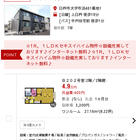
臼杵市大字市浜461番地1
[沿線] 上臼杵 徒歩18分
[バス] 中州住宅前 徒歩1分
築年数
7年
☆1Ｒ，１ＬＤＫセキスイハイム物件☆設備充実して
おります♪インターネット無料♪☆1Ｒ，１ＬＤＫセ
POINT
キスイハイム物件☆設備充実しております♪インター
ネット無料♪
Ｂ２０２号室
（2階／2階建）
4.9
万円
共益費:400
円
敷金
(なし)
礼金
1ヵ月分
駐車場
3,300円
ワンルーム
27.16m²(8.22坪)
360度カメラ
設備：室内洗濯機置き場 / 給湯 / 追焚機能 / プロパンガス / シャワー / 風呂・