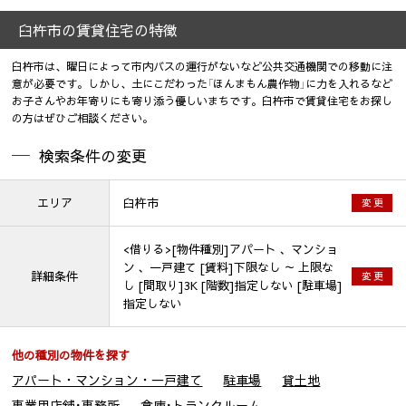
臼杵市の賃貸住宅の特徴
臼杵市は、曜日によって市内バスの運行がないなど公共交通機関での移動に注
意が必要です。しかし、土にこだわった「ほんまもん農作物」に力を入れるなど
お子さんやお年寄りにも寄り添う優しいまちです。臼杵市で賃貸住宅をお探し
の方はぜひご相談ください。
検索条件の変更
エリア
臼杵市
変 更
<借りる>[物件種別]アパート 、マンショ
ン 、一戸建て [賃料]下限なし ～ 上限な
詳細条件
変 更
し [間取り]3K [階数]指定しない [駐車場]
指定しない
他の種別の物件を探す
アパート・マンション・一戸建て
駐車場
貸土地
事業用店舗･事務所
倉庫･トランクルーム