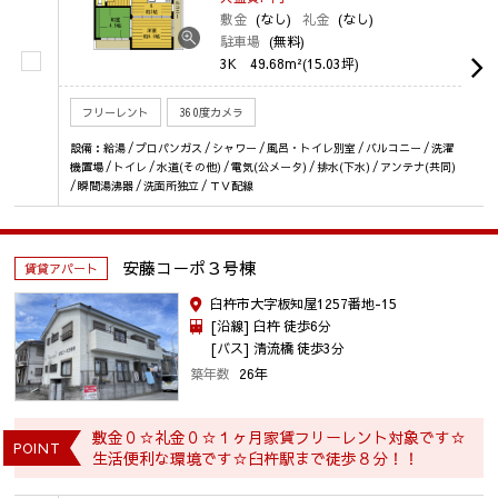
敷金
(なし)
礼金
(なし)
駐車場
(無料)
3K
49.68m²(15.03坪)
フリーレント
360度カメラ
設備：給湯 / プロパンガス / シャワー / 風呂・トイレ別室 / バルコニー / 洗濯
機置場 / トイレ / 水道(その他) / 電気(公メータ) / 排水(下水) / アンテナ(共同)
/ 瞬間湯沸器 / 洗面所独立 / ＴＶ配線
安藤コ－ポ３号棟
賃貸アパート
臼杵市大字板知屋1257番地-15
[沿線] 臼杵 徒歩6分
[バス] 清流橋 徒歩3分
築年数
26年
敷金０☆礼金０☆１ヶ月家賃フリーレント対象です☆
POINT
生活便利な環境です☆臼杵駅まで徒歩８分！！