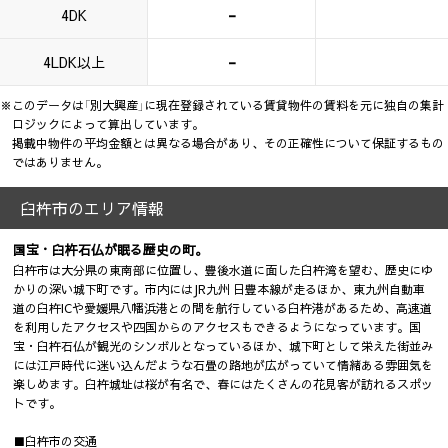
-
4DK
-
4LDK以上
※このデータは「別大興産」に現在登録されている賃貸物件の賃料を元に独自の集計
ロジックによって算出しています。
掲載中物件の平均金額とは異なる場合があり、その正確性について保証するもの
ではありません。
臼杵市のエリア情報
国宝・臼杵石仏が眠る歴史の町。
臼杵市は大分県の東南部に位置し、豊後水道に面した臼杵湾を望む、歴史にゆ
かりの深い城下町です。市内にはJR九州 日豊本線が走るほか、東九州自動車
道の臼杵ICや愛媛県八幡浜港との間を航行している臼杵港があるため、高速道
を利用したアクセスや四国からのアクセスもできるようになっています。国
宝・臼杵石仏が観光のシンボルとなっているほか、城下町として栄えた街並み
には江戸時代に迷い込んだような石畳の路地が広がっていて情緒ある雰囲気を
楽しめます。臼杵城址は桜が有名で、春にはたくさんの花見客が訪れるスポッ
トです。
■臼杵市の交通