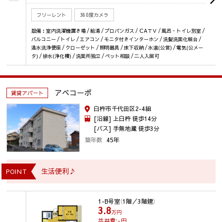
フリーレント
360度カメラ
設備：室内洗濯機置き場 / 給湯 / プロパンガス / ＣAＴＶ / 風呂・トイレ別室 /
バルコニー / トイレ / エアコン / モニタ付きインターホン / 洗髪洗面化粧台 /
温水洗浄便座 / クローゼット / 照明器具 / 床下収納 / 水道(公営) / 電気(公メー
タ) / 排水(浄化槽) / 洗面所独立 / ペット相談 / 二人入居可
アベコーポ
賃貸アパート
臼杵市千代田区2-4組
[沿線] 上臼杵 徒歩14分
[バス] 手無地蔵 徒歩3分
築年数
45年
生活便利♪
POINT
1-B号室
（1階／3階建）
3.8
万円
共益費:-
円