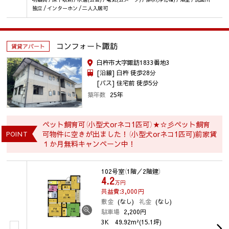
独立 / インターホン / 二人入居可
コンフォート諏訪
賃貸アパート
臼杵市大字諏訪1833番地3
[沿線] 臼杵 徒歩28分
[バス] 住宅前 徒歩5分
築年数
25年
ペット飼育可（小型犬orネコ1匹可）★☆彡ペット飼育
可物件に空きが出ました！（小型犬orネコ1匹可)前家賃
POINT
１か月無料キャンペーン中！
102号室
（1階／2階建）
4.2
万円
共益費:3,000
円
敷金
(なし)
礼金
(なし)
駐車場
2,200円
3K
49.92m²(15.1坪)