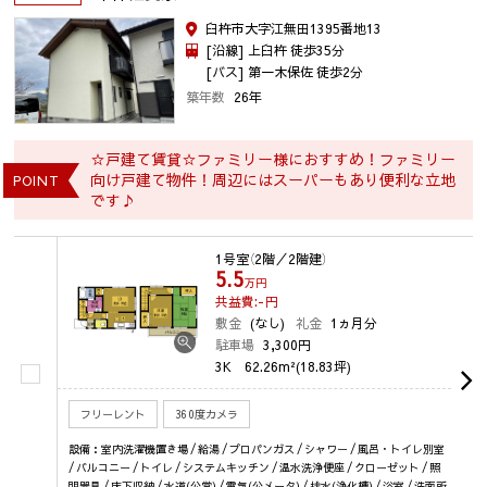
臼杵市大字江無田1395番地13
[沿線] 上臼杵 徒歩35分
[バス] 第一木保佐 徒歩2分
築年数
26年
☆戸建て賃貸☆ファミリー様におすすめ！ファミリー
向け戸建て物件！周辺にはスーパーもあり便利な立地
POINT
です♪
1号室
（2階／2階建）
5.5
万円
共益費:-
円
敷金
(なし)
礼金
1ヵ月分
駐車場
3,300円
3K
62.26m²(18.83坪)
フリーレント
360度カメラ
設備：室内洗濯機置き場 / 給湯 / プロパンガス / シャワー / 風呂・トイレ別室
/ バルコニー / トイレ / システムキッチン / 温水洗浄便座 / クローゼット / 照
明器具 / 床下収納 / 水道(公営) / 電気(公メータ) / 排水(浄化槽) / 浴室 / 洗面所