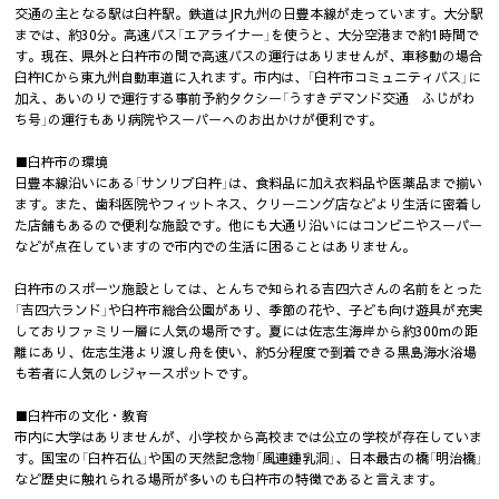
交通の主となる駅は臼杵駅。鉄道はJR九州の日豊本線が走っています。大分駅
までは、約30分。高速バス「エアライナー」を使うと、大分空港まで約1時間で
す。現在、県外と臼杵市の間で高速バスの運行はありませんが、車移動の場合
臼杵ICから東九州自動車道に入れます。市内は、「臼杵市コミュニティバス」に
加え、あいのりで運行する事前予約タクシー「うすきデマンド交通 ふじがわ
ち号」の運行もあり病院やスーパーへのお出かけが便利です。
■臼杵市の環境
日豊本線沿いにある「サンリブ臼杵」は、食料品に加え衣料品や医薬品まで揃い
ます。また、歯科医院やフィットネス、クリーニング店などより生活に密着し
た店舗もあるので便利な施設です。他にも大通り沿いにはコンビニやスーパー
などが点在していますので市内での生活に困ることはありません。
臼杵市のスポーツ施設としては、とんちで知られる吉四六さんの名前をとった
「吉四六ランド」や臼杵市総合公園があり、季節の花や、子ども向け遊具が充実
しておりファミリー層に人気の場所です。夏には佐志生海岸から約300mの距
離にあり、佐志生港より渡し舟を使い、約5分程度で到着できる黒島海水浴場
も若者に人気のレジャースポットです。
■臼杵市の文化・教育
市内に大学はありませんが、小学校から高校までは公立の学校が存在していま
す。国宝の「臼杵石仏」や国の天然記念物「風連鍾乳洞」、日本最古の橋「明治橋」
など歴史に触れられる場所が多いのも臼杵市の特徴であると言えます。