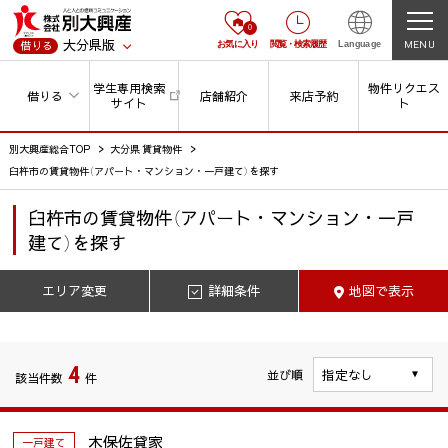
0
大分県版
MENU
借りる
お気に入り
閲覧
・
検索履歴
Language
学生専用検索
物件リクエス
借りる
店舗紹介
来店予約
サイト
ト
別大興産総合TOP
大分県 賃貸物件
臼杵市の賃貸物件（アパート・マンション・一戸建て）を探す
臼杵市
の
賃貸物件（アパート・マンション・一戸
建て）を探す
エリア変更
詳細条件
地図で表示
4
並び順
該当件数
件
木保佐貸家
一戸建て