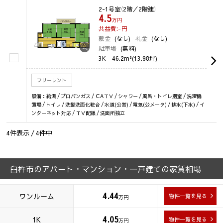
2-1号室
（2階／2階建）
4.5
万円
共益費:-
円
敷金
(なし)
礼金
(なし)
駐車場
(無料)
3K
46.2m²(13.98坪)
フリーレント
設備：給湯 / プロパンガス / ＣAＴＶ / シャワー / 風呂・トイレ別室 / 洗濯機
置場 / トイレ / 洗髪洗面化粧台 / 水道(公営) / 電気(公メータ) / 排水(下水) / イ
ンターネット対応 / ＴＶ配線 / 洗面所独立
4
件表示 /
4
件中
臼杵市のアパート・マンション・一戸建ての家賃相場
4.44
ワンルーム
物件一覧を見る
万円
4.05
1K
物件一覧を見る
万円