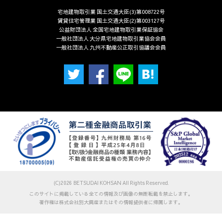
宅地建物取引業 国土交通大臣(3)第008722号
賃貸住宅管理業 国土交通大臣(2)第003127号
公益財団法人 全国宅地建物取引業保証協会
一般社団法人 大分県宅地建物取引業協会会員
一般社団法人 九州不動産公正取引協議会会員
(C)2026 BETSUDAI KOHSAN All Rights Reserved.
このサイトに掲載している全ての情報及び画像の無断転載を禁止します。
著作権は株式会社別大興産またはその情報提供者に帰属します。