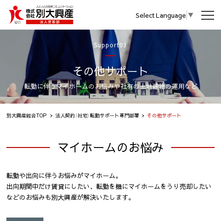
Select Language
▼
Support03
その他サポート
転勤に伴うマイホームのお悩みや社有の土地建物の運用など
別大興産総合TOP
法人契約（社宅）転勤サポート専門部署
その他サポート
マイホームのお悩み
転勤や出向に伴うお悩みがマイホーム。
出向期間中だけ賃貸にしたい、転勤を機にマイホームをうり売却したい
などのお悩みも別大興産が解決いたします。