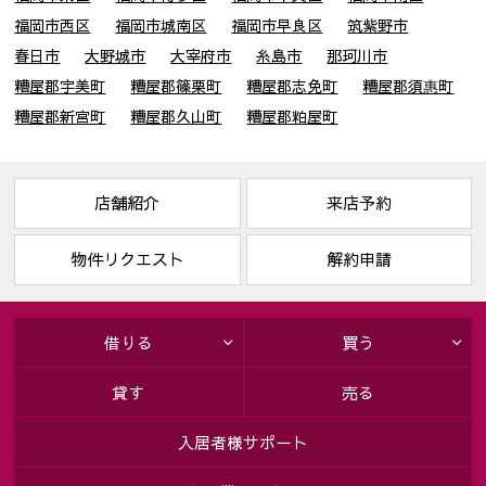
福岡市西区
福岡市城南区
福岡市早良区
筑紫野市
春日市
大野城市
大宰府市
糸島市
那珂川市
糟屋郡宇美町
糟屋郡篠栗町
糟屋郡志免町
糟屋郡須惠町
糟屋郡新宮町
糟屋郡久山町
糟屋郡粕屋町
店舗紹介
来店予約
物件リクエスト
解約申請
借りる
買う
貸す
売る
入居者様サポート