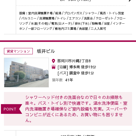
設備：室内洗濯機置き場 / 給湯 / プロパンガス / シャワー / 風呂・トイレ別室
/ バルコニー / 洗濯機置場 / トイレ / エアコン / 洗面台 / クローゼット / フロー
リング / 水道(その他) / 電気(公メータ) / 排水(下水) / 駐輪場 / 浴室 / インター
ホン / 一部フローリング / 敷地内ゴミ置場 / 角部屋 / 二人入居可
坂井ビル
賃貸マンション
那珂川市片縄2丁目8
[沿線] 博多南 徒歩19分
[バス] 調査中 徒歩1分
築年数
41年
シャワーヘッド付きの洗面台なので日々のお掃除も
楽々。バス・トイレ別で快適です。温水洗浄便座・室
内洗濯機置き場確保など室内設備も充実。スーパーや
POINT
コンビニが近くにあるため、お買い物にも困りませ
ん。