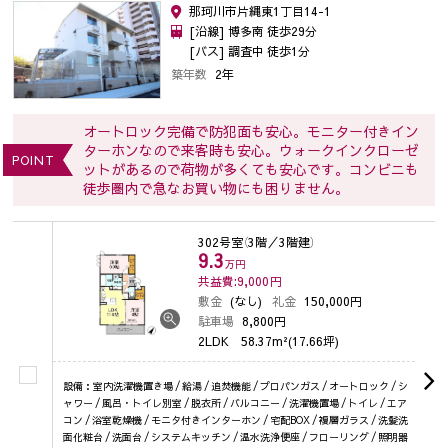
那珂川市片縄東1丁目14-1
[沿線] 博多南 徒歩29分
[バス] 調査中 徒歩1分
築年数
2年
オートロック完備で防犯面も安心。モニター付きイン
ターホンなので来客時も安心。ウォークインクローゼ
POINT
ットがあるので荷物が多くても安心です。コンビニも
徒歩圏内で急なお買い物にも困りません。
302号室
（3階／3階建）
9.3
万円
共益費:9,000
円
敷金
(なし)
礼金
150,000円
駐車場
8,800円
2LDK
58.37m²(17.66坪)
設備：室内洗濯機置き場 / 給湯 / 追焚機能 / プロパンガス / オートロック / シ
ャワー / 風呂・トイレ別室 / 脱衣所 / バルコニー / 洗濯機置場 / トイレ / エア
コン / 浴室乾燥機 / モニタ付きインターホン / 宅配BOX / 複層ガラス / 洗髪洗
面化粧台 / 洗面台 / システムキッチン / 温水洗浄便座 / フローリング / 照明器