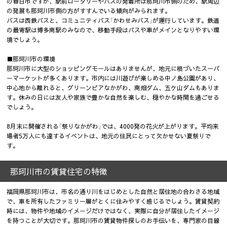
の春日市ですが、駅前ロータリーやバスの発着所は那珂川市側のため、駅周辺
の発展も那珂川市側の方がすすんでいる傾向がみられます。
バスは西鉄バスと、コミュニティバス「かわせみバス」が運行しています。鉄道
の最寄駅は博多南駅のみなので、移動手段はバスや車がメインとなりやすい環
境でしょう。
■那珂川市の環境
那珂川市に大型のショッピングモールはありませんが、地元に根づいたスーパ
ーマーケットが多くあります。市内には川遊びが楽しめる中ノ島公園があり、
中心地から離れると、グリーンピアなかがわ、南畑ダム、五ケ山ダムもありま
す。休みの日には友人や家族で豊かな自然を楽しむ、穏やかな時間を過ごせる
でしょう。
8月末に開催される「祭りなかがわ」では、4000発の花火が上がります。平均来
場者5万人にも達するイベントは、地元の住民にとって欠かせない夏祭りで
す。
那珂川市の賃貸住宅の特徴
福岡県那珂川市は、市名の通り川をはじめとした自然と居住地の合わさる地域
で、車を所有したファミリー層がとくに住みやすく感じるでしょう。賃貸契約
時には、物件や地域のイメージだけではなく、実際に自分が居住したイメージ
を持つことが大切です。那珂川市の賃貸物件探しのお手伝いを、専門家の目線