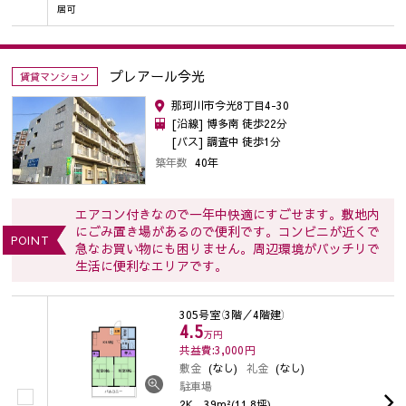
居可
プレアール今光
賃貸マンション
那珂川市今光8丁目4-30
[沿線] 博多南 徒歩22分
[バス] 調査中 徒歩1分
築年数
40年
エアコン付きなので一年中快適にすごせます。敷地内
にごみ置き場があるので便利です。コンビニが近くで
POINT
急なお買い物にも困りません。周辺環境がバッチリで
生活に便利なエリアです。
305号室
（3階／4階建）
4.5
万円
共益費:3,000
円
敷金
(なし)
礼金
(なし)
駐車場
2K
39m²(11.8坪)