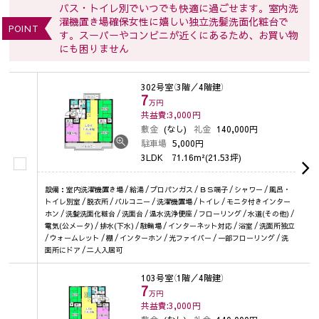
バス・トイレ別でいつでも快適に過ごせます。室内洗
濯機置き場確保女性に嬉しい独立洗髪洗面化粧台で
POINT
す。スーパーやコンビニが近くにあるため、お買い物
にも困りません
302号室
（3階／4階建）
7
万円
共益費:3,000
円
敷金
(なし)
礼金
140,000円
駐車場
5,000円
3LDK
71.16m²(21.53坪)
設備：室内洗濯機置き場 / 給湯 / プロパンガス / ＢＳ端子 / シャワー / 風呂・
トイレ別室 / 脱衣所 / バルコニー / 洗濯機置場 / トイレ / モニタ付きインター
ホン / 洗髪洗面化粧台 / 洗面台 / 温水洗浄便座 / フローリング / 水道(その他) /
電気(公メータ) / 排水(下水) / 駐輪場 / インターネット対応 / 浴室 / 洗面所独立
/ ウォームレット / 棚 / インターホン / 光ファイバー / 一部フローリング / 洗
面所にドア / 二人入居可
103号室
（1階／4階建）
7
万円
共益費:3,000
円