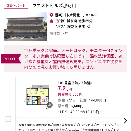
ウエストヒルズ那珂川
賃貸アパート
那珂川市片縄北3丁目10-7
[沿線] 博多南 徒歩25分
[バス] 調査中 徒歩1分
築年数
4年
宅配ボックス完備。オートロック、モニター付きイン
ターホン完備で防犯面も安心です。温水洗浄便座、追
POINT
い炊き機能など室内設備も充実。コンビニまで徒歩圏
内なので急なお買い物にも困りません。
301号室
（3階／3階建）
7.2
万円
共益費:6,000
円
敷金
(なし)
礼金
144,000円
駐車場
6,600円
1LDK
40.29m²(12.19坪)
設備：室内洗濯機置き場 / 給湯 / 追焚機能 / プロパンガス / オートロック / シ
ャワー / 風呂・トイレ別室 / 脱衣所 / バルコニー / 洗濯機置場 / トイレ / エア