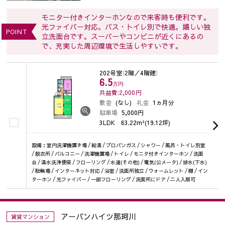
モニター付きインターホンなので来客時も便利です。
光ファイバー対応。バス・トイレ別で快適。嬉しい独
POINT
立洗面台です。スーパーやコンビニが近くにあるの
で、充実した周辺環境で生活しやすいです。
202号室
（2階／4階建）
6.5
万円
共益費:2,000
円
敷金
(なし)
礼金
1ヵ月分
駐車場
5,000円
3LDK
63.22m²(19.12坪)
設備：室内洗濯機置き場 / 給湯 / プロパンガス / シャワー / 風呂・トイレ別室
/ 脱衣所 / バルコニー / 洗濯機置場 / トイレ / モニタ付きインターホン / 洗面
台 / 温水洗浄便座 / フローリング / 水道(その他) / 電気(公メータ) / 排水(下水)
/ 駐輪場 / インターネット対応 / 浴室 / 洗面所独立 / ウォームレット / 棚 / イン
ターホン / 光ファイバー / 一部フローリング / 洗面所にドア / 二人入居可
アーバンハイツ那珂川
賃貸マンション