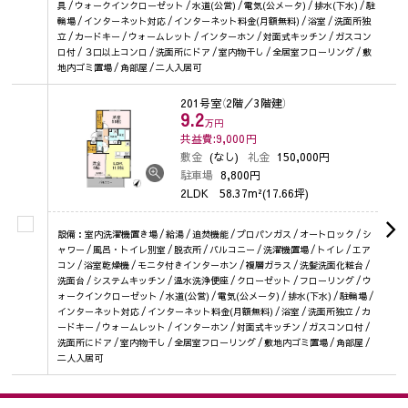
具 / ウォークインクローゼット / 水道(公営) / 電気(公メータ) / 排水(下水) / 駐
輪場 / インターネット対応 / インターネット料金(月額無料) / 浴室 / 洗面所独
立 / カードキー / ウォームレット / インターホン / 対面式キッチン / ガスコン
ロ付 / ３口以上コンロ / 洗面所にドア / 室内物干し / 全居室フローリング / 敷
地内ゴミ置場 / 角部屋 / 二人入居可
201号室
（2階／3階建）
9.2
万円
共益費:9,000
円
敷金
(なし)
礼金
150,000円
駐車場
8,800円
2LDK
58.37m²(17.66坪)
設備：室内洗濯機置き場 / 給湯 / 追焚機能 / プロパンガス / オートロック / シ
ャワー / 風呂・トイレ別室 / 脱衣所 / バルコニー / 洗濯機置場 / トイレ / エア
コン / 浴室乾燥機 / モニタ付きインターホン / 複層ガラス / 洗髪洗面化粧台 /
洗面台 / システムキッチン / 温水洗浄便座 / クローゼット / フローリング / ウ
ォークインクローゼット / 水道(公営) / 電気(公メータ) / 排水(下水) / 駐輪場 /
インターネット対応 / インターネット料金(月額無料) / 浴室 / 洗面所独立 / カ
ードキー / ウォームレット / インターホン / 対面式キッチン / ガスコンロ付 /
洗面所にドア / 室内物干し / 全居室フローリング / 敷地内ゴミ置場 / 角部屋 /
二人入居可