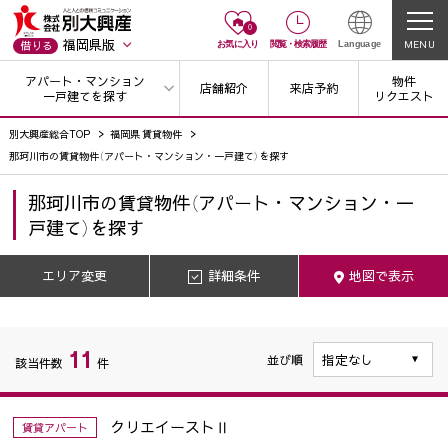
0
福岡県版
MENU
借りる
お気に入り
閲覧
・
検索履歴
Language
アパート・マンション
物件
店舗紹介
来店予約
一戸建てを探す
リクエスト
別大興産総合TOP
福岡県 賃貸物件
那珂川市の賃貸物件（アパート・マンション・一戸建て）を探す
那珂川市
の
賃貸物件（アパート・マンション・一
戸建て）を探す
エリア変更
詳細条件
地図で表示
11
並び順
該当件数
件
クリエイーストⅡ
賃貸アパート