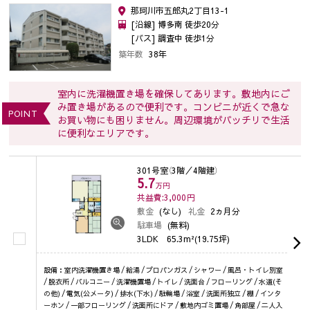
那珂川市五郎丸2丁目13-1
[沿線] 博多南 徒歩20分
[バス] 調査中 徒歩1分
築年数
38年
室内に洗濯機置き場を確保してあります。敷地内にご
み置き場があるので便利です。コンビニが近くで急な
POINT
お買い物にも困りません。周辺環境がバッチリで生活
に便利なエリアです。
301号室
（3階／4階建）
5.7
万円
共益費:3,000
円
敷金
(なし)
礼金
2ヵ月分
駐車場
(無料)
3LDK
65.3m²(19.75坪)
設備：室内洗濯機置き場 / 給湯 / プロパンガス / シャワー / 風呂・トイレ別室
/ 脱衣所 / バルコニー / 洗濯機置場 / トイレ / 洗面台 / フローリング / 水道(そ
の他) / 電気(公メータ) / 排水(下水) / 駐輪場 / 浴室 / 洗面所独立 / 棚 / インタ
ーホン / 一部フローリング / 洗面所にドア / 敷地内ゴミ置場 / 角部屋 / 二人入