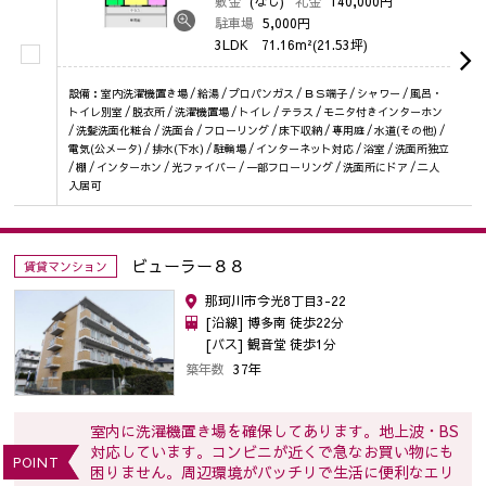
敷金
(なし)
礼金
140,000円
駐車場
5,000円
3LDK
71.16m²(21.53坪)
設備：室内洗濯機置き場 / 給湯 / プロパンガス / ＢＳ端子 / シャワー / 風呂・
トイレ別室 / 脱衣所 / 洗濯機置場 / トイレ / テラス / モニタ付きインターホン
/ 洗髪洗面化粧台 / 洗面台 / フローリング / 床下収納 / 専用庭 / 水道(その他) /
電気(公メータ) / 排水(下水) / 駐輪場 / インターネット対応 / 浴室 / 洗面所独立
/ 棚 / インターホン / 光ファイバー / 一部フローリング / 洗面所にドア / 二人
入居可
ビューラー８８
賃貸マンション
那珂川市今光8丁目3-22
[沿線] 博多南 徒歩22分
[バス] 観音堂 徒歩1分
築年数
37年
室内に洗濯機置き場を確保してあります。地上波・BS
対応しています。コンビニが近くで急なお買い物にも
POINT
困りません。周辺環境がバッチリで生活に便利なエリ