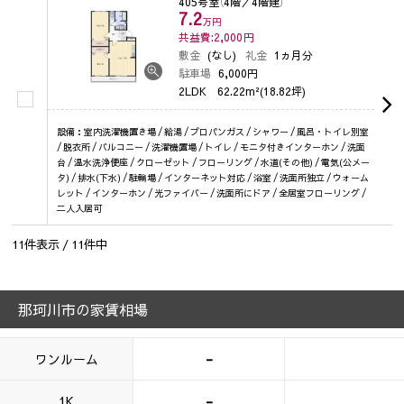
405号室
（4階／4階建）
7.2
万円
共益費:2,000
円
敷金
(なし)
礼金
1ヵ月分
駐車場
6,000円
2LDK
62.22m²(18.82坪)
設備：室内洗濯機置き場 / 給湯 / プロパンガス / シャワー / 風呂・トイレ別室
/ 脱衣所 / バルコニー / 洗濯機置場 / トイレ / モニタ付きインターホン / 洗面
台 / 温水洗浄便座 / クローゼット / フローリング / 水道(その他) / 電気(公メー
タ) / 排水(下水) / 駐輪場 / インターネット対応 / 浴室 / 洗面所独立 / ウォーム
レット / インターホン / 光ファイバー / 洗面所にドア / 全居室フローリング /
二人入居可
11
件表示 /
11
件中
那珂川市の家賃相場
-
ワンルーム
-
1K