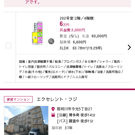
アです。
202号室
（2階／4階建）
6
万円
共益費:3,000
円
敷金
(なし)
礼金
60,000円
駐車場
6,600円
3LDK
63.78m²(19.29坪)
設備：室内洗濯機置き場 / 給湯 / プロパンガス / ＢＳ端子 / シャワー / 風呂・
トイレ別室 / 脱衣所 / バルコニー / 洗濯機置場 / トイレ / 洗面台 / フローリン
グ / 水道(その他) / 電気(公メータ) / 排水(下水) / 駐輪場 / 浴室 / 洗面所独立 /
棚 / 一部フローリング / 洗面所にドア / 二人入居可
エクセレント・フジ
賃貸マンション
那珂川市今光5丁目27
[沿線] 博多南 徒歩14分
[バス] 調査中 徒歩1分
築年数
37年