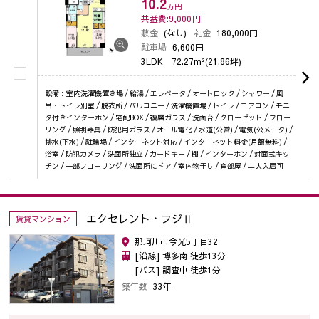
10.2
万円
共益費:9,000
円
敷金
(なし)
礼金
180,000円
駐車場
6,600円
3LDK
72.27m²(21.86坪)
設備：室内洗濯機置き場 / 給湯 / エレベータ / オートロック / シャワー / 風
呂・トイレ別室 / 脱衣所 / バルコニー / 洗濯機置場 / トイレ / エアコン / モニ
タ付きインターホン / 宅配BOX / 複層ガラス / 洗面台 / クローゼット / フロー
リング / 照明器具 / 防犯用ガラス / オール電化 / 水道(公営) / 電気(公メータ) /
排水(下水) / 駐輪場 / インターネット対応 / インターネット料金(月額無料) /
浴室 / 防犯カメラ / 洗面所独立 / カードキー / 棚 / インターホン / 対面式キッ
チン / 一部フローリング / 洗面所にドア / 室内物干し / 角部屋 / 二人入居可
エクセレント・フジⅡ
賃貸マンション
那珂川市今光5丁目32
[沿線] 博多南 徒歩13分
[バス] 調査中 徒歩1分
築年数
33年