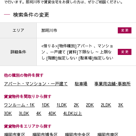
で行います。那珂川市で賃貸住宅をお探しの方は、ぜひご相談ください。
検索条件の変更
エリア
那珂川市
変 更
<借りる>[物件種別]アパート 、マンショ
詳細条件
ン 、一戸建て [賃料]下限なし ～ 上限な
変 更
し [階数]指定しない [駐車場]指定しない
他の種別の物件を探す
アパート・マンション・一戸建て
駐車場
事業用店舗･事務所
賃貸物件を間取りから探す
ワンルーム・1K
1DK
1LDK
2K
2DK
2LDK
3K
3DK
3LDK
4K
4DK
4LDK以上
賃貸物件をエリアから探す
福岡市東区
福岡市博多区
福岡市中央区
福岡市南区