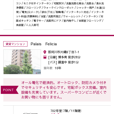
コン / モニタ付きインターホン / 宅配BOX / 洗髪洗面化粧台 / 洗面台 / 温水洗
浄便座 / フローリング / ウォークインクローゼット / シャッター雨戸 / 水道(公
営) / 電気(公メータ) / 排水(下水) / 駐輪場 / インターネット対応 / インターネ
ット料金(月額無料) / 浴室 / 洗面所独立 / ウォームレット / インターホン / 対
面式キッチン / 電子キー / 洗面所にドア / 室内物干し / 全居室フローリング /
角部屋 / 二人入居可
Palais Felicia
賃貸マンション
那珂川市片縄6丁目7-1
[沿線] 博多南 徒歩28分
[バス] 調査中 徒歩1分
築年数
10年
オール電化で経済的。オートロック、防犯カメラ付き
でセキュリティも安心です。宅配ボックス完備。室内
POINT
設備も充実しています。スーパーやコンビニが近くで
お買い物にも困りません。
702号室
（7階／11階建）