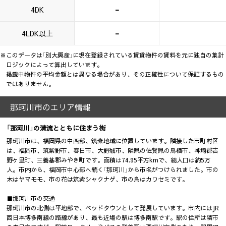
-
4DK
-
4LDK以上
※このデータは「別大興産」に現在登録されている賃貸物件の賃料を元に独自の集計
ロジックによって算出しています。
掲載中物件の平均金額とは異なる場合があり、その正確性について保証するもの
ではありません。
那珂川市のエリア情報
「那珂川」の清流とともに住まう街
那珂川市は、福岡県の中西部、筑紫地域に位置しています。隣接した市町村区
は、福岡市、筑紫野市、春日市、大野城市、隣県の佐賀県の鳥栖市、神埼郡吉
野ヶ里町、三養基郡みやき町です。面積は74.95平方kmで、総人口は約5万
人。市内から、福岡市中心部へ続く「那珂川」から市名がつけられました。市の
木はヤマモモ、市の花は筑紫シャクナゲ、市の鳥はカワセミです。
■那珂川市の交通
那珂川市の北側は平地部で、ベッドタウンとして発展しています。市内にはJR
西日本博多南線の路線があり、最も近場の駅は博多南駅です。駅の住所は隣市