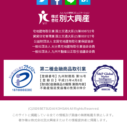
宅地建物取引業 国土交通大臣(3)第008722号
賃貸住宅管理業 国土交通大臣(2)第003127号
公益財団法人 全国宅地建物取引業保証協会
一般社団法人 大分県宅地建物取引業協会会員
一般社団法人 九州不動産公正取引協議会会員
(C)2026 BETSUDAI KOHSAN All Rights Reserved.
このサイトに掲載している全ての情報及び画像の無断転載を禁止します。
著作権は株式会社別大興産またはその情報提供者に帰属します。