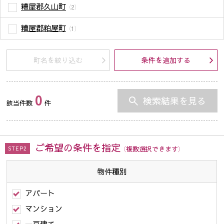
糟屋郡久山町
（2）
糟屋郡粕屋町
（1）
町名を絞り込む
条件を追加する
0
検索結果を見る
該当件数
件
ご希望の条件を指定
（複数選択できます）
STEP2
物件種別
アパート
マンション