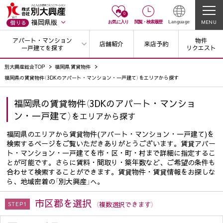
0
福岡県版
MENU
借りる
お気に入り
閲覧
・
検索履歴
Language
アパート・マンション
物件
店舗紹介
来店予約
一戸建てを探す
リクエスト
別大興産総合TOP
福岡県 賃貸物件
福岡県の賃貸物件（3DKのアパート・マンション・一戸建て）をエリアから探す
福岡県の賃貸物件（3DKのアパート・マンショ
ン・一戸建て）
をエリアから探す
福岡県のエリアから賃貸物件(アパート・マンション・一戸建て)を
検索するページをご覧いただきありがとうございます。賃貸アパー
ト・マンション・一戸建てを市・区・町・村まで詳細に指定するこ
とが可能です。さらに賃料・間取り・築年数など、ご希望の条件も
合わせて検索することができます。賃貸物件・賃貸情報をお探しな
ら、地域密着の「別大興産」へ。
市区郡を選択
（複数選択できます）
STEP1