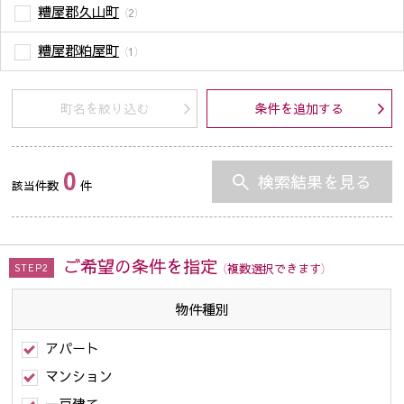
糟屋郡久山町
（2）
糟屋郡粕屋町
（1）
町名を絞り込む
条件を追加する
0
検索結果を見る
該当件数
件
ご希望の条件を指定
（複数選択できます）
STEP2
物件種別
アパート
マンション