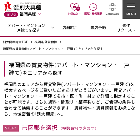
0
福岡県版
MENU
借りる
お気に入り
閲覧
・
検索履歴
Language
アパート・マンション
物件
店舗紹介
来店予約
一戸建てを探す
リクエスト
別大興産総合TOP
福岡県 賃貸物件
福岡県の賃貸物件（アパート・マンション・一戸建て）をエリアから探す
福岡県の賃貸物件（アパート・マンション・一戸
建て）
をエリアから探す
福岡県のエリアから賃貸物件(アパート・マンション・一戸建て)を
検索するページをご覧いただきありがとうございます。賃貸アパー
ト・マンション・一戸建てを市・区・町・村まで詳細に指定するこ
とが可能です。さらに賃料・間取り・築年数など、ご希望の条件も
合わせて検索することができます。賃貸物件・賃貸情報をお探しな
ら、地域密着の「別大興産」へ。
市区郡を選択
（複数選択できます）
STEP1