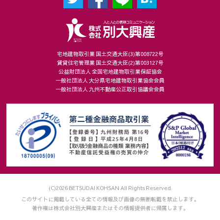
宅地建物取引業 国土交通大臣(3)第008722号
賃貸住宅管理業 国土交通大臣(2)第003127号
公益財団法人 全国宅地建物取引業保証協会
一般社団法人 大分県宅地建物取引業協会会員
一般社団法人 九州不動産公正取引協議会会員
(C)2026 BETSUDAI KOHSAN All Rights Reserved.
このサイトに掲載している全ての情報及び画像の無断転載を禁止します。
著作権は株式会社別大興産またはその情報提供者に帰属します。