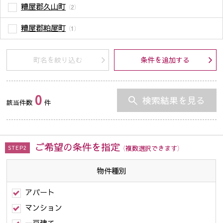
糟屋郡久山町
（2）
糟屋郡粕屋町
（1）
町名を絞り込む
条件を追加する
0
検索結果を見る
該当件数
件
ご希望の条件を指定
（複数選択できます）
STEP2
物件種別
アパート
マンション