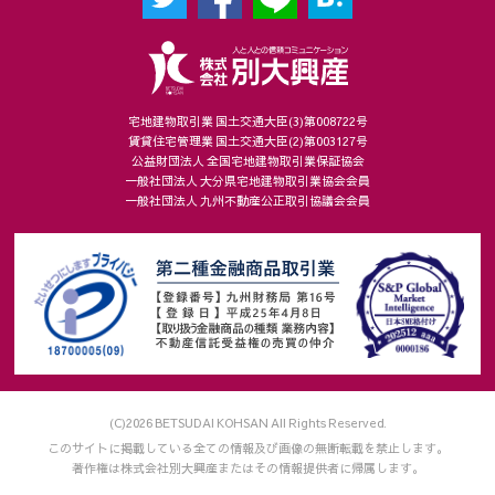
宅地建物取引業 国土交通大臣(3)第008722号
賃貸住宅管理業 国土交通大臣(2)第003127号
公益財団法人 全国宅地建物取引業保証協会
一般社団法人 大分県宅地建物取引業協会会員
一般社団法人 九州不動産公正取引協議会会員
(C)2026 BETSUDAI KOHSAN All Rights Reserved.
このサイトに掲載している全ての情報及び画像の無断転載を禁止します。
著作権は株式会社別大興産またはその情報提供者に帰属します。