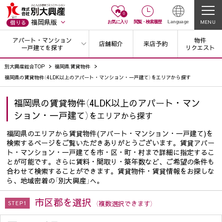
0
福岡県版
MENU
借りる
お気に入り
閲覧
・
検索履歴
Language
アパート・マンション
物件
店舗紹介
来店予約
一戸建てを探す
リクエスト
別大興産総合TOP
福岡県 賃貸物件
福岡県の賃貸物件（4LDK以上のアパート・マンション・一戸建て）をエリアから探す
福岡県の賃貸物件（4LDK以上のアパート・マン
ション・一戸建て）
をエリアから探す
福岡県のエリアから賃貸物件(アパート・マンション・一戸建て)を
検索するページをご覧いただきありがとうございます。賃貸アパー
ト・マンション・一戸建てを市・区・町・村まで詳細に指定するこ
とが可能です。さらに賃料・間取り・築年数など、ご希望の条件も
合わせて検索することができます。賃貸物件・賃貸情報をお探しな
ら、地域密着の「別大興産」へ。
市区郡を選択
（複数選択できます）
STEP1