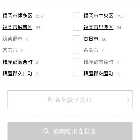
福岡市博多区
福岡市中央区
（297）
（195）
福岡市城南区
福岡市早良区
（53）
（54）
筑紫野市
春日市
（0）
（60）
宮若市
糸島市
（0）
（0）
糟屋郡篠栗町
糟屋郡志免町
（3）
（0）
糟屋郡久山町
糟屋郡粕屋町
（2）
（1）
町名を絞り込む
検索結果を見る