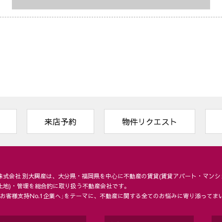
来店予約
物件リクエスト
株式会社 別大興産は、大分県・福岡県を中⼼に不動産の賃貸(賃貸アパート・マンシ
土地)・管理を総合的に取り扱う不動産会社です。
「お客様支持No.1企業へ」をテーマに、不動産に関する全てのお悩みに寄り添ってま