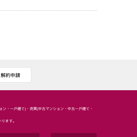
解約申請
ョン・⼀⼾建て)・売買(中古マンション・中古⼀⼾建て・
いります。