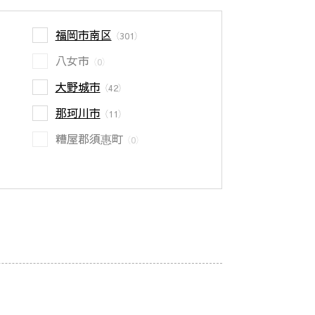
福岡市南区
（301）
八女市
（0）
大野城市
（42）
那珂川市
（11）
糟屋郡須惠町
（0）