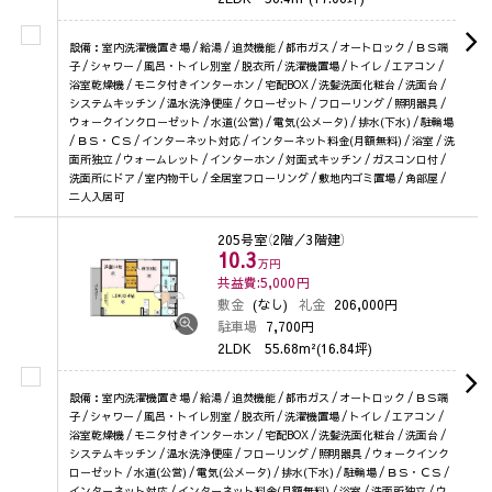
設備：室内洗濯機置き場 / 給湯 / 追焚機能 / 都市ガス / オートロック / ＢＳ端
子 / シャワー / 風呂・トイレ別室 / 脱衣所 / 洗濯機置場 / トイレ / エアコン /
浴室乾燥機 / モニタ付きインターホン / 宅配BOX / 洗髪洗面化粧台 / 洗面台 /
システムキッチン / 温水洗浄便座 / クローゼット / フローリング / 照明器具 /
ウォークインクローゼット / 水道(公営) / 電気(公メータ) / 排水(下水) / 駐輪場
/ ＢＳ・ＣＳ / インターネット対応 / インターネット料金(月額無料) / 浴室 / 洗
面所独立 / ウォームレット / インターホン / 対面式キッチン / ガスコンロ付 /
洗面所にドア / 室内物干し / 全居室フローリング / 敷地内ゴミ置場 / 角部屋 /
二人入居可
205号室
（2階／3階建）
10.3
万円
共益費:5,000
円
敷金
(なし)
礼金
206,000円
駐車場
7,700円
2LDK
55.68m²(16.84坪)
設備：室内洗濯機置き場 / 給湯 / 追焚機能 / 都市ガス / オートロック / ＢＳ端
子 / シャワー / 風呂・トイレ別室 / 脱衣所 / 洗濯機置場 / トイレ / エアコン /
浴室乾燥機 / モニタ付きインターホン / 宅配BOX / 洗髪洗面化粧台 / 洗面台 /
システムキッチン / 温水洗浄便座 / フローリング / 照明器具 / ウォークインク
ローゼット / 水道(公営) / 電気(公メータ) / 排水(下水) / 駐輪場 / ＢＳ・ＣＳ /
インターネット対応 / インターネット料金(月額無料) / 浴室 / 洗面所独立 / ウ