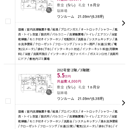
敷金
(なし)
礼金
1ヵ月分
駐車場
ワンルーム
21.09m²(6.38坪)
設備：室内洗濯機置き場 / 給湯 / プロパンガス / オートロック / シャワー / 風
呂・トイレ別室 / 脱衣所 / バルコニー / 洗濯機置場 / トイレ / エアコン / 浴室
乾燥機 / モニタ付きインターホン / 宅配BOX / 洗面台 / システムキッチン / 温
水洗浄便座 / クローゼット / フローリング / シャッター雨戸 / 水道(公営) / 電
気(公メータ) / 排水(下水) / インターネット対応 / インターネット料金(月額無
料) / 浴室 / 洗面所独立 / インターホン / 光ファイバー / ガスコンロ付 / 洗面所
にドア / 敷地内ゴミ置場
202号室
（2階／3階建）
5.5
万円
共益費:4,000
円
敷金
(なし)
礼金
1ヵ月分
駐車場
ワンルーム
21.09m²(6.38坪)
設備：室内洗濯機置き場 / 給湯 / プロパンガス / オートロック / シャワー / 風
呂・トイレ別室 / 脱衣所 / バルコニー / 洗濯機置場 / トイレ / エアコン / 浴室
乾燥機 / モニタ付きインターホン / 洗面台 / システムキッチン / 温水洗浄便座
/ クローゼット / フローリング / 水道(公営) / 電気(公メータ) / 排水(下水) / イ