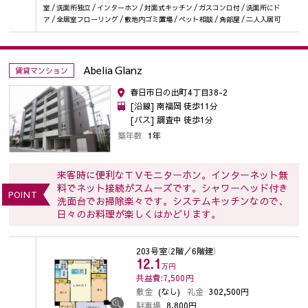
室 / 洗面所独立 / インターホン / 対面式キッチン / ガスコンロ付 / 洗面所にド
ア / 全居室フローリング / 敷地内ゴミ置場 / ペット相談 / 角部屋 / 二人入居可
Abelia Glanz
賃貸マンション
春日市日の出町4丁目38-2
[沿線] 南福岡 徒歩11分
[バス] 調査中 徒歩1分
築年数
1年
来客時に便利なＴＶモニターホン。インターネット無
料でネット接続がスムーズです。シャワーヘッド付き
POINT
洗面台でお掃除楽々です。システムキッチンなので、
日々のお料理が楽しくはかどります。
203号室
（2階／6階建）
12.1
万円
共益費:7,500
円
敷金
(なし)
礼金
302,500円
駐車場
8,800円