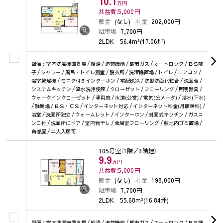
10.1
万円
共益費:5,000
円
敷金
(なし)
礼金
202,000円
駐車場
7,700円
2LDK
56.4m²(17.06坪)
設備：室内洗濯機置き場 / 給湯 / 追焚機能 / 都市ガス / オートロック / ＢＳ端
子 / シャワー / 風呂・トイレ別室 / 脱衣所 / 洗濯機置場 / トイレ / エアコン /
浴室乾燥機 / モニタ付きインターホン / 宅配BOX / 洗髪洗面化粧台 / 洗面台 /
システムキッチン / 温水洗浄便座 / クローゼット / フローリング / 照明器具 /
ウォークインクローゼット / 専用庭 / 水道(公営) / 電気(公メータ) / 排水(下水)
/ 駐輪場 / ＢＳ・ＣＳ / インターネット対応 / インターネット料金(月額無料) /
浴室 / 洗面所独立 / ウォームレット / インターホン / 対面式キッチン / ガスコ
ンロ付 / 洗面所にドア / 室内物干し / 全居室フローリング / 敷地内ゴミ置場 /
角部屋 / 二人入居可
105号室
（1階／3階建）
9.9
万円
共益費:5,000
円
敷金
(なし)
礼金
198,000円
駐車場
7,700円
2LDK
55.68m²(16.84坪)
設備：室内洗濯機置き場 / 給湯 / 追焚機能 / 都市ガス / オートロック / ＢＳ端