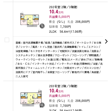
202号室
（2階／3階建）
10.4
万円
共益費:5,000
円
敷金
(なし)
礼金
208,000円
駐車場
7,700円
2LDK
56.4m²(17.06坪)
設備：室内洗濯機置き場 / 給湯 / 追焚機能 / 都市ガス / オートロック / ＢＳ端
子 / シャワー / 風呂・トイレ別室 / 脱衣所 / 洗濯機置場 / トイレ / エアコン /
浴室乾燥機 / モニタ付きインターホン / 宅配BOX / 洗髪洗面化粧台 / 洗面台 /
システムキッチン / 温水洗浄便座 / クローゼット / フローリング / 照明器具 /
ウォークインクローゼット / 水道(公営) / 電気(公メータ) / 排水(下水) / 駐輪場
/ ＢＳ・ＣＳ / インターネット対応 / インターネット料金(月額無料) / 浴室 / 洗
面所独立 / ウォームレット / インターホン / 対面式キッチン / ガスコンロ付 /
洗面所にドア / 室内物干し / 全居室フローリング / 敷地内ゴミ置場 / 角部屋 /
二人入居可
203号室
（2階／3階建）
10.4
万円
共益費:5,000
円
敷金
(なし)
礼金
208,000円
駐車場
7,700円
2LDK
56.4m²(17.06坪)