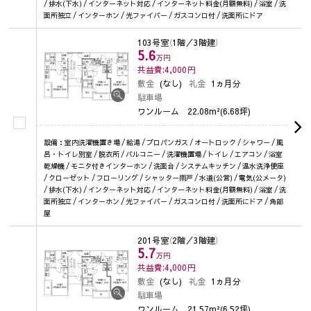
/ 排水(下水) / インターネット対応 / インターネット料金(月額無料) / 浴室 / 洗
面所独立 / インターホン / 光ファイバー / ガスコンロ付 / 洗面所にドア
103号室
（1階／3階建）
5.6
万円
共益費:4,000
円
敷金
(なし)
礼金
1ヵ月分
駐車場
ワンルーム
22.08m²(6.68坪)
設備：室内洗濯機置き場 / 給湯 / プロパンガス / オートロック / シャワー / 風
呂・トイレ別室 / 脱衣所 / バルコニー / 洗濯機置場 / トイレ / エアコン / 浴室
乾燥機 / モニタ付きインターホン / 洗面台 / システムキッチン / 温水洗浄便座
/ クローゼット / フローリング / シャッター雨戸 / 水道(公営) / 電気(公メータ)
/ 排水(下水) / インターネット対応 / インターネット料金(月額無料) / 浴室 / 洗
面所独立 / インターホン / 光ファイバー / ガスコンロ付 / 洗面所にドア / 角部
屋
201号室
（2階／3階建）
5.7
万円
共益費:4,000
円
敷金
(なし)
礼金
1ヵ月分
駐車場
ワンルーム
21.57m²(6.52坪)