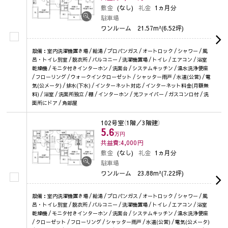
敷金
(なし)
礼金
1ヵ月分
駐車場
ワンルーム
21.57m²(6.52坪)
設備：室内洗濯機置き場 / 給湯 / プロパンガス / オートロック / シャワー / 風
呂・トイレ別室 / 脱衣所 / バルコニー / 洗濯機置場 / トイレ / エアコン / 浴室
乾燥機 / モニタ付きインターホン / 洗面台 / システムキッチン / 温水洗浄便座
/ フローリング / ウォークインクローゼット / シャッター雨戸 / 水道(公営) / 電
気(公メータ) / 排水(下水) / インターネット対応 / インターネット料金(月額無
料) / 浴室 / 洗面所独立 / 棚 / インターホン / 光ファイバー / ガスコンロ付 / 洗
面所にドア / 角部屋
102号室
（1階／3階建）
5.6
万円
共益費:4,000
円
敷金
(なし)
礼金
1ヵ月分
駐車場
ワンルーム
23.88m²(7.22坪)
設備：室内洗濯機置き場 / 給湯 / プロパンガス / オートロック / シャワー / 風
呂・トイレ別室 / 脱衣所 / バルコニー / 洗濯機置場 / トイレ / エアコン / 浴室
乾燥機 / モニタ付きインターホン / 洗面台 / システムキッチン / 温水洗浄便座
/ クローゼット / フローリング / シャッター雨戸 / 水道(公営) / 電気(公メータ)