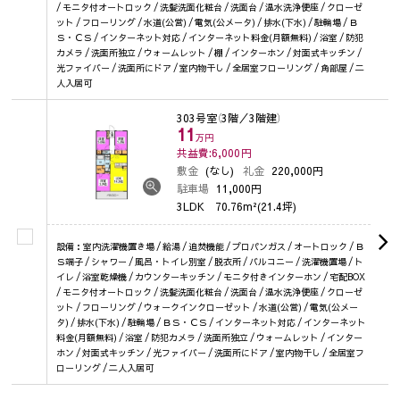
/ モニタ付オートロック / 洗髪洗面化粧台 / 洗面台 / 温水洗浄便座 / クローゼ
ット / フローリング / 水道(公営) / 電気(公メータ) / 排水(下水) / 駐輪場 / Ｂ
Ｓ・ＣＳ / インターネット対応 / インターネット料金(月額無料) / 浴室 / 防犯
カメラ / 洗面所独立 / ウォームレット / 棚 / インターホン / 対面式キッチン /
光ファイバー / 洗面所にドア / 室内物干し / 全居室フローリング / 角部屋 / 二
人入居可
303号室
（3階／3階建）
11
万円
共益費:6,000
円
敷金
(なし)
礼金
220,000円
駐車場
11,000円
3LDK
70.76m²(21.4坪)
設備：室内洗濯機置き場 / 給湯 / 追焚機能 / プロパンガス / オートロック / Ｂ
Ｓ端子 / シャワー / 風呂・トイレ別室 / 脱衣所 / バルコニー / 洗濯機置場 / ト
イレ / 浴室乾燥機 / カウンターキッチン / モニタ付きインターホン / 宅配BOX
/ モニタ付オートロック / 洗髪洗面化粧台 / 洗面台 / 温水洗浄便座 / クローゼ
ット / フローリング / ウォークインクローゼット / 水道(公営) / 電気(公メー
タ) / 排水(下水) / 駐輪場 / ＢＳ・ＣＳ / インターネット対応 / インターネット
料金(月額無料) / 浴室 / 防犯カメラ / 洗面所独立 / ウォームレット / インター
ホン / 対面式キッチン / 光ファイバー / 洗面所にドア / 室内物干し / 全居室フ
ローリング / 二人入居可