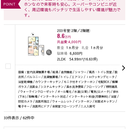
ホンなので来客時も安心。スーパーやコンビニが近
POINT
く、周辺環境もバッチリで生活しやすい環境が魅力で
す。
203号室
（2階／2階建）
8.6
万円
共益費:4,000
円
敷金
1ヵ月分
礼金
1ヵ月分
駐車場
6,600円
2LDK
54.99m²(16.63坪)
設備：室内洗濯機置き場 / 給湯 / 追焚機能 / シャワー / 風呂・トイレ別室 / 脱
衣所 / バルコニー / 洗濯機置場 / トイレ / エアコン / ＩＨクッキングヒータ /
浴室乾燥機 / カウンターキッチン / モニタ付きインターホン / 宅配BOX / 複層
ガラス / 洗面台 / システムキッチン / 温水洗浄便座 / フローリング / 照明器具
/ ウォークインクローゼット / オール電化 / 水道(公営) / 電気(公メータ) / 排水
(下水) / 駐輪場 / インターネット対応 / インターネット料金(月額無料) / 浴室 /
防犯カメラ / 洗面所独立 / ウォームレット / インターホン / 対面式キッチン /
電子キー / 洗面所にドア / 全居室フローリング / 二人入居可
33
件表示 /
62
件中