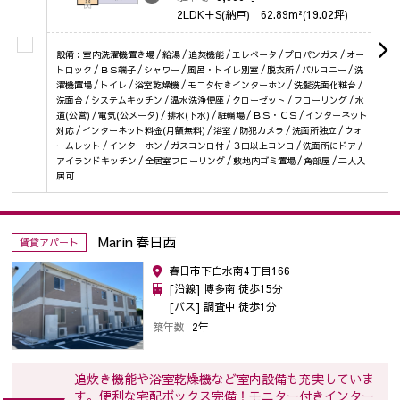
2LDK＋S(納戸)
62.89m²(19.02坪)
設備：室内洗濯機置き場 / 給湯 / 追焚機能 / エレベータ / プロパンガス / オー
トロック / ＢＳ端子 / シャワー / 風呂・トイレ別室 / 脱衣所 / バルコニー / 洗
濯機置場 / トイレ / 浴室乾燥機 / モニタ付きインターホン / 洗髪洗面化粧台 /
洗面台 / システムキッチン / 温水洗浄便座 / クローゼット / フローリング / 水
道(公営) / 電気(公メータ) / 排水(下水) / 駐輪場 / ＢＳ・ＣＳ / インターネット
対応 / インターネット料金(月額無料) / 浴室 / 防犯カメラ / 洗面所独立 / ウォ
ームレット / インターホン / ガスコンロ付 / ３口以上コンロ / 洗面所にドア /
アイランドキッチン / 全居室フローリング / 敷地内ゴミ置場 / 角部屋 / 二人入
居可
Marin 春日西
賃貸アパート
春日市下白水南4丁目166
[沿線] 博多南 徒歩15分
[バス] 調査中 徒歩1分
築年数
2年
追炊き機能や浴室乾燥機など室内設備も充実していま
す。便利な宅配ボックス完備！モニター付きインター