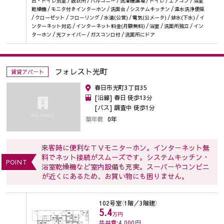
呂・トイレ別室 / 脱衣所 / バルコニー / 洗濯機置場 / トイレ / エアコン / 浴室
乾燥機 / モニタ付きインターホン / 洗面台 / システムキッチン / 温水洗浄便座
/ クローゼット / フローリング / 水道(公営) / 電気(公メータ) / 排水(下水) / イ
ンターネット対応 / インターネット料金(月額無料) / 浴室 / 洗面所独立 / イン
ターホン / 光ファイバー / ガスコンロ付 / 洗面所にドア
フォレスト光町
賃貸アパート
春日市光町3丁目35
[沿線] 春日 徒歩13分
[バス] 調査中 徒歩1分
築年数
0年
来客時に便利なＴＶモニターホン。インターネット無
料でネット接続がスムーズです。システムキッチン・
POINT
浴室乾燥機など室内設備も充実。スーパーやコンビニ
が近くにあるため、お買い物にも困りません。
102号室
（1階／3階建）
5.4
万円
共益費:4,000
円