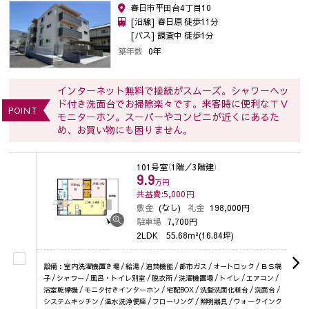
春日市平田台4丁目10
[沿線] 春日原 徒歩11分
[バス] 調査中 徒歩1分
築年数
0年
インターネット無料で接続がスムーズ。シャワーヘッ
ド付き洗面台でお掃除楽々です。来客時に便利なＴＶ
POINT
モニターホン。スーパーやコンビニが近くにあるた
め、お買い物にも困りません。
101号室
（1階／3階建）
9.9
万円
共益費:5,000
円
敷金
(なし)
礼金
198,000円
駐車場
7,700円
2LDK
55.68m²(16.84坪)
設備：室内洗濯機置き場 / 給湯 / 追焚機能 / 都市ガス / オートロック / ＢＳ端
子 / シャワー / 風呂・トイレ別室 / 脱衣所 / 洗濯機置場 / トイレ / エアコン /
浴室乾燥機 / モニタ付きインターホン / 宅配BOX / 洗髪洗面化粧台 / 洗面台 /
システムキッチン / 温水洗浄便座 / フローリング / 照明器具 / ウォークインク