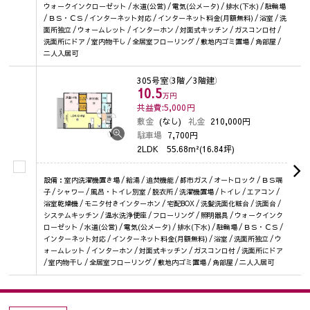
ウォークインクローゼット / 水道(公営) / 電気(公メータ) / 排水(下水) / 駐輪場
/ ＢＳ・ＣＳ / インターネット対応 / インターネット料金(月額無料) / 浴室 / 洗
面所独立 / ウォームレット / インターホン / 対面式キッチン / ガスコンロ付 /
洗面所にドア / 室内物干し / 全居室フローリング / 敷地内ゴミ置場 / 角部屋 /
二人入居可
305号室
（3階／3階建）
10.5
万円
共益費:5,000
円
敷金
(なし)
礼金
210,000円
駐車場
7,700円
2LDK
55.68m²(16.84坪)
設備：室内洗濯機置き場 / 給湯 / 追焚機能 / 都市ガス / オートロック / ＢＳ端
子 / シャワー / 風呂・トイレ別室 / 脱衣所 / 洗濯機置場 / トイレ / エアコン /
浴室乾燥機 / モニタ付きインターホン / 宅配BOX / 洗髪洗面化粧台 / 洗面台 /
システムキッチン / 温水洗浄便座 / フローリング / 照明器具 / ウォークインク
ローゼット / 水道(公営) / 電気(公メータ) / 排水(下水) / 駐輪場 / ＢＳ・ＣＳ /
インターネット対応 / インターネット料金(月額無料) / 浴室 / 洗面所独立 / ウ
ォームレット / インターホン / 対面式キッチン / ガスコンロ付 / 洗面所にドア
/ 室内物干し / 全居室フローリング / 敷地内ゴミ置場 / 角部屋 / 二人入居可