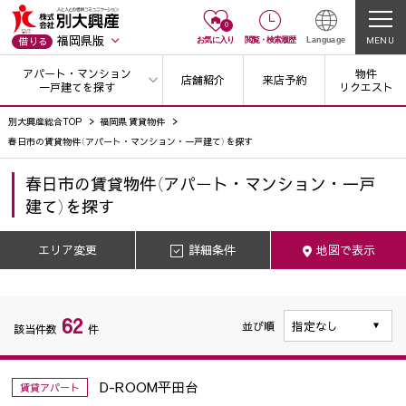
0
福岡県版
MENU
借りる
お気に入り
閲覧
・
検索履歴
Language
アパート・マンション
物件
店舗紹介
来店予約
一戸建てを探す
リクエスト
別大興産総合TOP
福岡県 賃貸物件
春日市の賃貸物件（アパート・マンション・一戸建て）を探す
春日市
の
賃貸物件（アパート・マンション・一戸
建て）を探す
エリア変更
詳細条件
地図で表示
62
並び順
該当件数
件
D-ROOM平田台
賃貸アパート