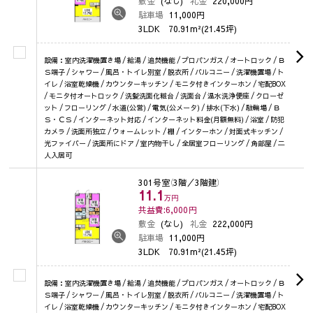
敷金
(なし)
礼金
220,000円
駐車場
11,000円
3LDK
70.91m²(21.45坪)
設備：室内洗濯機置き場 / 給湯 / 追焚機能 / プロパンガス / オートロック / Ｂ
Ｓ端子 / シャワー / 風呂・トイレ別室 / 脱衣所 / バルコニー / 洗濯機置場 / ト
イレ / 浴室乾燥機 / カウンターキッチン / モニタ付きインターホン / 宅配BOX
/ モニタ付オートロック / 洗髪洗面化粧台 / 洗面台 / 温水洗浄便座 / クローゼ
ット / フローリング / 水道(公営) / 電気(公メータ) / 排水(下水) / 駐輪場 / Ｂ
Ｓ・ＣＳ / インターネット対応 / インターネット料金(月額無料) / 浴室 / 防犯
カメラ / 洗面所独立 / ウォームレット / 棚 / インターホン / 対面式キッチン /
光ファイバー / 洗面所にドア / 室内物干し / 全居室フローリング / 角部屋 / 二
人入居可
301号室
（3階／3階建）
11.1
万円
共益費:6,000
円
敷金
(なし)
礼金
222,000円
駐車場
11,000円
3LDK
70.91m²(21.45坪)
設備：室内洗濯機置き場 / 給湯 / 追焚機能 / プロパンガス / オートロック / Ｂ
Ｓ端子 / シャワー / 風呂・トイレ別室 / 脱衣所 / バルコニー / 洗濯機置場 / ト
イレ / 浴室乾燥機 / カウンターキッチン / モニタ付きインターホン / 宅配BOX