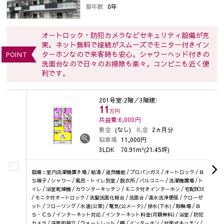
築年数
0年
オートロック・防犯カメラなどセキュリティ設備が充
実。ネット無料で接続がスムーズでモニター付きイン
ターホンなので来客時も安心。シャワーヘッド付きの
POINT
洗面台なので日々のお掃除も楽々。コンビニも近く便
利です。
201号室
（2階／3階建）
11
万円
共益費:6,000
円
敷金
(なし)
礼金
2ヵ月分
駐車場
11,000円
3LDK
70.91m²(21.45坪)
設備：室内洗濯機置き場 / 給湯 / 追焚機能 / プロパンガス / オートロック / Ｂ
Ｓ端子 / シャワー / 風呂・トイレ別室 / 脱衣所 / バルコニー / 洗濯機置場 / ト
イレ / 浴室乾燥機 / カウンターキッチン / モニタ付きインターホン / 宅配BOX
/ モニタ付オートロック / 洗髪洗面化粧台 / 洗面台 / 温水洗浄便座 / クローゼ
ット / フローリング / 水道(公営) / 電気(公メータ) / 排水(下水) / 駐輪場 / Ｂ
Ｓ・ＣＳ / インターネット対応 / インターネット料金(月額無料) / 浴室 / 防犯
カメラ / 洗面所独立 / ウォームレット / 棚 / インターホン / 対面式キッチン /