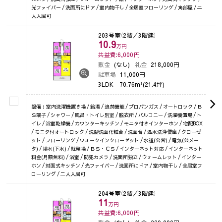
光ファイバー / 洗面所にドア / 室内物干し / 全居室フローリング / 角部屋 / 二
人入居可
203号室
（2階／3階建）
10.9
万円
共益費:6,000
円
敷金
(なし)
礼金
218,000円
駐車場
11,000円
3LDK
70.76m²(21.4坪)
設備：室内洗濯機置き場 / 給湯 / 追焚機能 / プロパンガス / オートロック / Ｂ
Ｓ端子 / シャワー / 風呂・トイレ別室 / 脱衣所 / バルコニー / 洗濯機置場 / ト
イレ / 浴室乾燥機 / カウンターキッチン / モニタ付きインターホン / 宅配BOX
/ モニタ付オートロック / 洗髪洗面化粧台 / 洗面台 / 温水洗浄便座 / クローゼ
ット / フローリング / ウォークインクローゼット / 水道(公営) / 電気(公メー
タ) / 排水(下水) / 駐輪場 / ＢＳ・ＣＳ / インターネット対応 / インターネット
料金(月額無料) / 浴室 / 防犯カメラ / 洗面所独立 / ウォームレット / インター
ホン / 対面式キッチン / 光ファイバー / 洗面所にドア / 室内物干し / 全居室フ
ローリング / 二人入居可
204号室
（2階／3階建）
11
万円
共益費:6,000
円