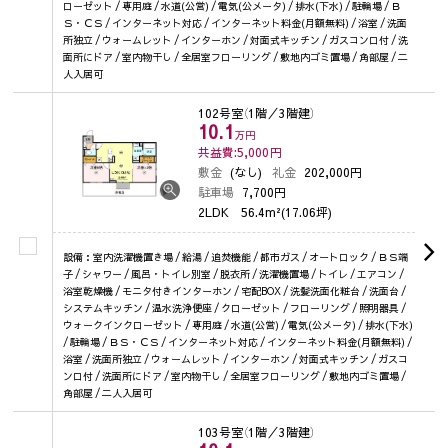
ローゼット / 専用庭 / 水道(公営) / 電気(公メータ) / 排水(下水) / 駐輪場 / Ｂ
Ｓ・ＣＳ / インターネット対応 / インターネット料金(月額無料) / 浴室 / 洗面
所独立 / ウォームレット / インターホン / 対面式キッチン / ガスコンロ付 / 洗
面所にドア / 室内物干し / 全居室フローリング / 敷地内ゴミ置場 / 角部屋 / 二
人入居可
102号室
（1階／3階建）
10.1
万円
共益費:5,000
円
敷金
(なし)
礼金
202,000円
駐車場
7,700円
2LDK
56.4m²(17.06坪)
設備：室内洗濯機置き場 / 給湯 / 追焚機能 / 都市ガス / オートロック / ＢＳ端
子 / シャワー / 風呂・トイレ別室 / 脱衣所 / 洗濯機置場 / トイレ / エアコン /
浴室乾燥機 / モニタ付きインターホン / 宅配BOX / 洗髪洗面化粧台 / 洗面台 /
システムキッチン / 温水洗浄便座 / クローゼット / フローリング / 照明器具 /
ウォークインクローゼット / 専用庭 / 水道(公営) / 電気(公メータ) / 排水(下水)
/ 駐輪場 / ＢＳ・ＣＳ / インターネット対応 / インターネット料金(月額無料) /
浴室 / 洗面所独立 / ウォームレット / インターホン / 対面式キッチン / ガスコ
ンロ付 / 洗面所にドア / 室内物干し / 全居室フローリング / 敷地内ゴミ置場 /
角部屋 / 二人入居可
103号室
（1階／3階建）