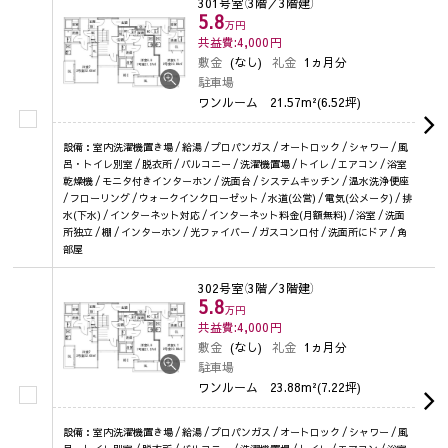
301号室
（3階／3階建）
5.8
万円
共益費:4,000
円
敷金
(なし)
礼金
1ヵ月分
駐車場
ワンルーム
21.57m²(6.52坪)
設備：室内洗濯機置き場 / 給湯 / プロパンガス / オートロック / シャワー / 風
呂・トイレ別室 / 脱衣所 / バルコニー / 洗濯機置場 / トイレ / エアコン / 浴室
乾燥機 / モニタ付きインターホン / 洗面台 / システムキッチン / 温水洗浄便座
/ フローリング / ウォークインクローゼット / 水道(公営) / 電気(公メータ) / 排
水(下水) / インターネット対応 / インターネット料金(月額無料) / 浴室 / 洗面
所独立 / 棚 / インターホン / 光ファイバー / ガスコンロ付 / 洗面所にドア / 角
部屋
302号室
（3階／3階建）
5.8
万円
共益費:4,000
円
敷金
(なし)
礼金
1ヵ月分
駐車場
ワンルーム
23.88m²(7.22坪)
設備：室内洗濯機置き場 / 給湯 / プロパンガス / オートロック / シャワー / 風