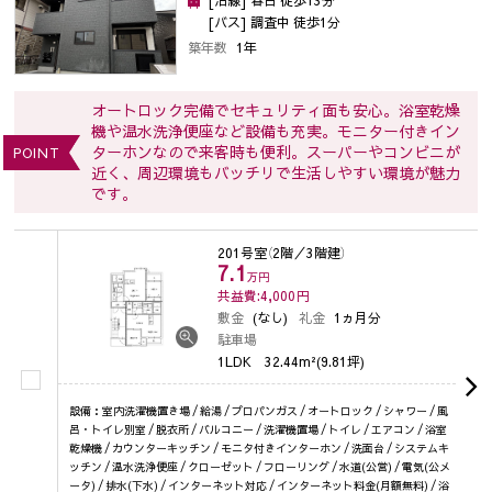
[バス] 調査中 徒歩1分
築年数
1年
オートロック完備でセキュリティ面も安心。浴室乾燥
機や温水洗浄便座など設備も充実。モニター付きイン
ターホンなので来客時も便利。スーパーやコンビニが
POINT
近く、周辺環境もバッチリで生活しやすい環境が魅力
です。
201号室
（2階／3階建）
7.1
万円
共益費:4,000
円
敷金
(なし)
礼金
1ヵ月分
駐車場
1LDK
32.44m²(9.81坪)
設備：室内洗濯機置き場 / 給湯 / プロパンガス / オートロック / シャワー / 風
呂・トイレ別室 / 脱衣所 / バルコニー / 洗濯機置場 / トイレ / エアコン / 浴室
乾燥機 / カウンターキッチン / モニタ付きインターホン / 洗面台 / システムキ
ッチン / 温水洗浄便座 / クローゼット / フローリング / 水道(公営) / 電気(公メ
ータ) / 排水(下水) / インターネット対応 / インターネット料金(月額無料) / 浴