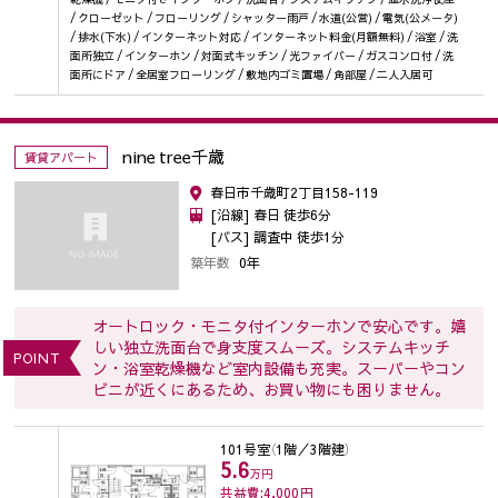
/ クローゼット / フローリング / シャッター雨戸 / 水道(公営) / 電気(公メータ)
/ 排水(下水) / インターネット対応 / インターネット料金(月額無料) / 浴室 / 洗
面所独立 / インターホン / 対面式キッチン / 光ファイバー / ガスコンロ付 / 洗
面所にドア / 全居室フローリング / 敷地内ゴミ置場 / 角部屋 / 二人入居可
nine tree千歳
賃貸アパート
春日市千歳町2丁目158-119
[沿線] 春日 徒歩6分
[バス] 調査中 徒歩1分
築年数
0年
オートロック・モニタ付インターホンで安心です。嬉
しい独立洗面台で身支度スムーズ。システムキッチ
POINT
ン・浴室乾燥機など室内設備も充実。スーパーやコン
ビニが近くにあるため、お買い物にも困りません。
101号室
（1階／3階建）
5.6
万円
共益費:4,000
円