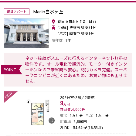
Marin白水ヶ丘
賃貸アパート
春日市白水ヶ丘2丁目79
[沿線] 博多南 徒歩21分
[バス] 調査中 徒歩1分
築年数
1年
ネット接続がスムーズに行えるインターネット無料の
物件です。オール電化で経済的。モニター付きインタ
ーホンなので来客時も安心。防犯カメラ完備。スーパ
POINT
ーやコンビニが近くにあるため、お買い物にも困りま
せん。
NEW
202号室
（2階／2階建）
9
万円
共益費:4,000
円
敷金
1ヵ月分
礼金
1ヵ月分
駐車場
8,800円
2LDK
54.64m²(16.53坪)