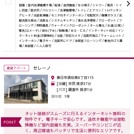
設備：室内洗濯機置き場 / 給湯 / 追焚機能 / ＢＳ端子 / シャワー / 風呂・トイ
レ別室 / 脱衣所 / バルコニー / 洗濯機置場 / トイレ / エアコン / ＩＨクッキン
グヒータ / 浴室乾燥機 / モニタ付きインターホン / 宅配BOX / 複層ガラス / 洗
髪洗面化粧台 / 洗面台 / システムキッチン / 温水洗浄便座 / クローゼット / フ
ローリング / 照明器具 / ウォークインクローゼット / オール電化 / 水道(公営) /
電気(公メータ) / 排水(下水) / 駐輪場 / ＢＳ・ＣＳ / インターネット対応 / イン
ターネット料金(月額無料) / 浴室 / 防犯カメラ / 洗面所独立 / ウォームレット /
インターホン / 電子キー / 洗面所にドア / 全居室フローリング / 敷地内ゴミ置
場 / 角部屋 / 二人入居可
セレーノ
賃貸アパート
春日市須玖南6丁目115
[沿線] 井尻 徒歩27分
[バス] 調査中 徒歩1分
築年数
1年
ネット接続がスムーズに行えるインターネット無料の
物件です。電子キーで安心です。追炊き機能や浴室乾
POINT
燥機など室内設備も充実。スーパーやコンビニが近
く、周辺環境もバッチリで生活に便利なエリアです。