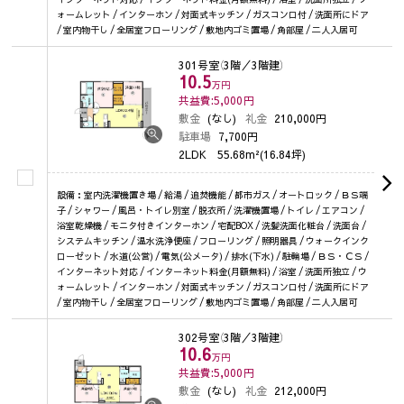
ォームレット / インターホン / 対面式キッチン / ガスコンロ付 / 洗面所にドア
/ 室内物干し / 全居室フローリング / 敷地内ゴミ置場 / 角部屋 / 二人入居可
301号室
（3階／3階建）
10.5
万円
共益費:5,000
円
敷金
(なし)
礼金
210,000円
駐車場
7,700円
2LDK
55.68m²(16.84坪)
設備：室内洗濯機置き場 / 給湯 / 追焚機能 / 都市ガス / オートロック / ＢＳ端
子 / シャワー / 風呂・トイレ別室 / 脱衣所 / 洗濯機置場 / トイレ / エアコン /
浴室乾燥機 / モニタ付きインターホン / 宅配BOX / 洗髪洗面化粧台 / 洗面台 /
システムキッチン / 温水洗浄便座 / フローリング / 照明器具 / ウォークインク
ローゼット / 水道(公営) / 電気(公メータ) / 排水(下水) / 駐輪場 / ＢＳ・ＣＳ /
インターネット対応 / インターネット料金(月額無料) / 浴室 / 洗面所独立 / ウ
ォームレット / インターホン / 対面式キッチン / ガスコンロ付 / 洗面所にドア
/ 室内物干し / 全居室フローリング / 敷地内ゴミ置場 / 角部屋 / 二人入居可
302号室
（3階／3階建）
10.6
万円
共益費:5,000
円
敷金
(なし)
礼金
212,000円