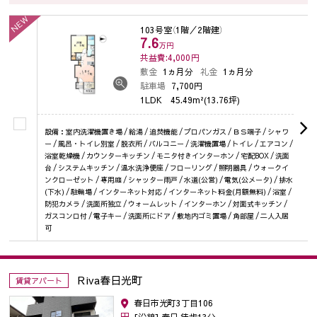
NEW
103号室
（1階／2階建）
7.6
万円
共益費:4,000
円
敷金
1ヵ月分
礼金
1ヵ月分
駐車場
7,700円
1LDK
45.49m²(13.76坪)
設備：室内洗濯機置き場 / 給湯 / 追焚機能 / プロパンガス / ＢＳ端子 / シャワ
ー / 風呂・トイレ別室 / 脱衣所 / バルコニー / 洗濯機置場 / トイレ / エアコン /
浴室乾燥機 / カウンターキッチン / モニタ付きインターホン / 宅配BOX / 洗面
台 / システムキッチン / 温水洗浄便座 / フローリング / 照明器具 / ウォークイ
ンクローゼット / 専用庭 / シャッター雨戸 / 水道(公営) / 電気(公メータ) / 排水
(下水) / 駐輪場 / インターネット対応 / インターネット料金(月額無料) / 浴室 /
防犯カメラ / 洗面所独立 / ウォームレット / インターホン / 対面式キッチン /
ガスコンロ付 / 電子キー / 洗面所にドア / 敷地内ゴミ置場 / 角部屋 / 二人入居
可
Riva春日光町
賃貸アパート
春日市光町3丁目106
[沿線] 春日 徒歩13分