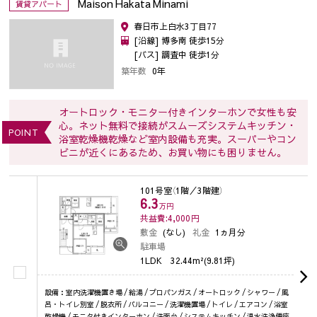
Maison Hakata Minami
賃貸アパート
春日市上白水3丁目77
[沿線] 博多南 徒歩15分
[バス] 調査中 徒歩1分
築年数
0年
オートロック・モニター付きインターホンで女性も安
心。ネット無料で接続がスムーズシステムキッチン・
POINT
浴室乾燥機乾燥など室内設備も充実。スーパーやコン
ビニが近くにあるため、お買い物にも困りません。
101号室
（1階／3階建）
6.3
万円
共益費:4,000
円
敷金
(なし)
礼金
1ヵ月分
駐車場
1LDK
32.44m²(9.81坪)
設備：室内洗濯機置き場 / 給湯 / プロパンガス / オートロック / シャワー / 風
呂・トイレ別室 / 脱衣所 / バルコニー / 洗濯機置場 / トイレ / エアコン / 浴室
乾燥機 / モニタ付きインターホン / 洗面台 / システムキッチン / 温水洗浄便座