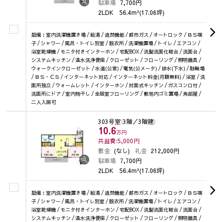
駐車場
7,700円
2LDK
56.4m²(17.06坪)
設備：室内洗濯機置き場 / 給湯 / 追焚機能 / 都市ガス / オートロック / ＢＳ端
子 / シャワー / 風呂・トイレ別室 / 脱衣所 / 洗濯機置場 / トイレ / エアコン /
浴室乾燥機 / モニタ付きインターホン / 宅配BOX / 洗髪洗面化粧台 / 洗面台 /
システムキッチン / 温水洗浄便座 / クローゼット / フローリング / 照明器具 /
ウォークインクローゼット / 水道(公営) / 電気(公メータ) / 排水(下水) / 駐輪場
/ ＢＳ・ＣＳ / インターネット対応 / インターネット料金(月額無料) / 浴室 / 洗
面所独立 / ウォームレット / インターホン / 対面式キッチン / ガスコンロ付 /
洗面所にドア / 室内物干し / 全居室フローリング / 敷地内ゴミ置場 / 角部屋 /
二人入居可
303号室
（3階／3階建）
10.6
万円
共益費:5,000
円
敷金
(なし)
礼金
212,000円
駐車場
7,700円
2LDK
56.4m²(17.06坪)
設備：室内洗濯機置き場 / 給湯 / 追焚機能 / 都市ガス / オートロック / ＢＳ端
子 / シャワー / 風呂・トイレ別室 / 脱衣所 / 洗濯機置場 / トイレ / エアコン /
浴室乾燥機 / モニタ付きインターホン / 宅配BOX / 洗髪洗面化粧台 / 洗面台 /
システムキッチン / 温水洗浄便座 / クローゼット / フローリング / 照明器具 /