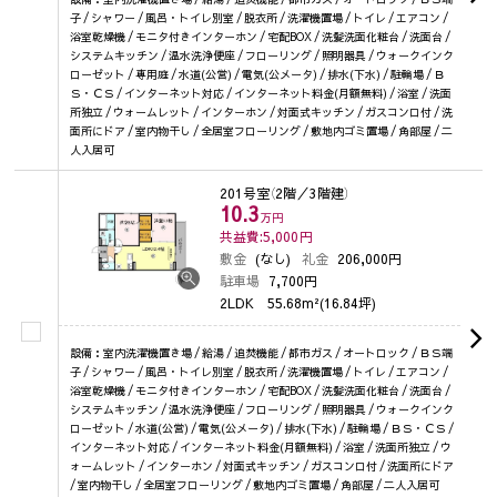
子 / シャワー / 風呂・トイレ別室 / 脱衣所 / 洗濯機置場 / トイレ / エアコン /
浴室乾燥機 / モニタ付きインターホン / 宅配BOX / 洗髪洗面化粧台 / 洗面台 /
システムキッチン / 温水洗浄便座 / フローリング / 照明器具 / ウォークインク
ローゼット / 専用庭 / 水道(公営) / 電気(公メータ) / 排水(下水) / 駐輪場 / Ｂ
Ｓ・ＣＳ / インターネット対応 / インターネット料金(月額無料) / 浴室 / 洗面
所独立 / ウォームレット / インターホン / 対面式キッチン / ガスコンロ付 / 洗
面所にドア / 室内物干し / 全居室フローリング / 敷地内ゴミ置場 / 角部屋 / 二
人入居可
201号室
（2階／3階建）
10.3
万円
共益費:5,000
円
敷金
(なし)
礼金
206,000円
駐車場
7,700円
2LDK
55.68m²(16.84坪)
設備：室内洗濯機置き場 / 給湯 / 追焚機能 / 都市ガス / オートロック / ＢＳ端
子 / シャワー / 風呂・トイレ別室 / 脱衣所 / 洗濯機置場 / トイレ / エアコン /
浴室乾燥機 / モニタ付きインターホン / 宅配BOX / 洗髪洗面化粧台 / 洗面台 /
システムキッチン / 温水洗浄便座 / フローリング / 照明器具 / ウォークインク
ローゼット / 水道(公営) / 電気(公メータ) / 排水(下水) / 駐輪場 / ＢＳ・ＣＳ /
インターネット対応 / インターネット料金(月額無料) / 浴室 / 洗面所独立 / ウ
ォームレット / インターホン / 対面式キッチン / ガスコンロ付 / 洗面所にドア
/ 室内物干し / 全居室フローリング / 敷地内ゴミ置場 / 角部屋 / 二人入居可