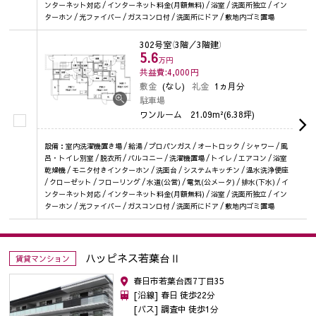
ンターネット対応 / インターネット料金(月額無料) / 浴室 / 洗面所独立 / イン
ターホン / 光ファイバー / ガスコンロ付 / 洗面所にドア / 敷地内ゴミ置場
302号室
（3階／3階建）
5.6
万円
共益費:4,000
円
敷金
(なし)
礼金
1ヵ月分
駐車場
ワンルーム
21.09m²(6.38坪)
設備：室内洗濯機置き場 / 給湯 / プロパンガス / オートロック / シャワー / 風
呂・トイレ別室 / 脱衣所 / バルコニー / 洗濯機置場 / トイレ / エアコン / 浴室
乾燥機 / モニタ付きインターホン / 洗面台 / システムキッチン / 温水洗浄便座
/ クローゼット / フローリング / 水道(公営) / 電気(公メータ) / 排水(下水) / イ
ンターネット対応 / インターネット料金(月額無料) / 浴室 / 洗面所独立 / イン
ターホン / 光ファイバー / ガスコンロ付 / 洗面所にドア / 敷地内ゴミ置場
ハッピネス若葉台Ⅱ
賃貸マンション
春日市若葉台西7丁目35
[沿線] 春日 徒歩22分
[バス] 調査中 徒歩1分