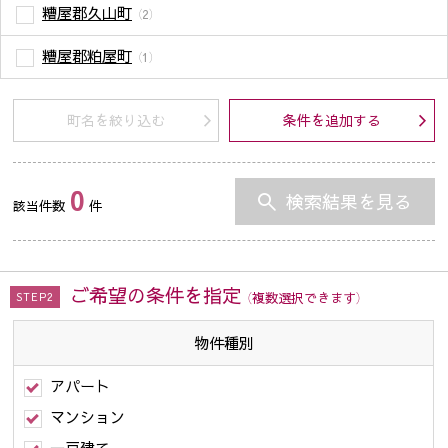
糟屋郡久山町
（2）
糟屋郡粕屋町
（1）
町名を絞り込む
条件を追加する
0
検索結果を見る
該当件数
件
ご希望の条件を指定
（複数選択できます）
STEP2
物件種別
アパート
マンション