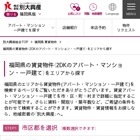
0
福岡県版
MENU
借りる
お気に入り
閲覧
・
検索履歴
Language
アパート・マンション
物件
店舗紹介
来店予約
一戸建てを探す
リクエスト
別大興産総合TOP
福岡県 賃貸物件
福岡県の賃貸物件（2DKのアパート・マンション・一戸建て）をエリアから探す
福岡県の賃貸物件（2DKのアパート・マンショ
ン・一戸建て）
をエリアから探す
福岡県のエリアから賃貸物件(アパート・マンション・一戸建て)を
検索するページをご覧いただきありがとうございます。賃貸アパー
ト・マンション・一戸建てを市・区・町・村まで詳細に指定するこ
とが可能です。さらに賃料・間取り・築年数など、ご希望の条件も
合わせて検索することができます。賃貸物件・賃貸情報をお探しな
ら、地域密着の「別大興産」へ。
市区郡を選択
（複数選択できます）
STEP1