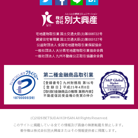
宅地建物取引業 国土交通大臣(3)第008722号
賃貸住宅管理業 国土交通大臣(2)第003127号
公益財団法人 全国宅地建物取引業保証協会
一般社団法人 大分県宅地建物取引業協会会員
一般社団法人 九州不動産公正取引協議会会員
(C)2026 BETSUDAI KOHSAN All Rights Reserved.
このサイトに掲載している全ての情報及び画像の無断転載を禁止します。
著作権は株式会社別大興産またはその情報提供者に帰属します。