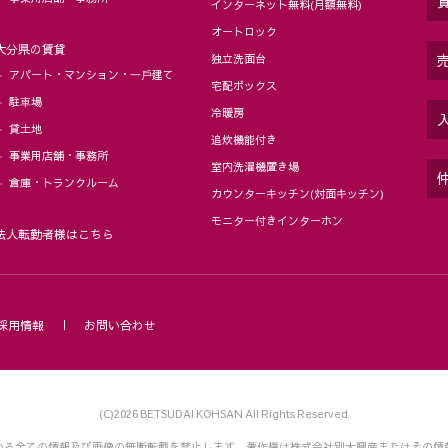
インターネット無料(月額無料)
オートロック
大分県の賃貸
独立洗面台
アパート・マンション・⼀⼾建て
宅配ボックス
駐⾞場
冷暖房
貸土地
追炊機能付き
事業用店舗・事務所
室内洗濯機置き場
倉庫・トランクルーム
カウンターキッチン(対面キッチン)
モニター付きインターホン
法人転勤者様はこちら
採用情報
お問い合わせ
(C)2026 BETSUDAI KOHSAN All Rights Reserved.
いる全ての情報及び画像の無断転載を禁止します。
著作権は株式会社別大興産またはその情