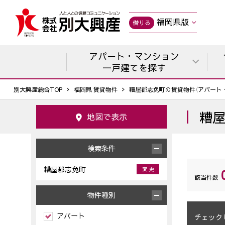
福岡県版
借りる
アパート・マンション
一戸建てを探す
別大興産総合TOP
福岡県 賃貸物件
糟屋郡志免町の賃貸物件（アパート
糟
地図で表示
検索条件
糟屋郡志免町
変 更
該当件数
物件種別
アパート
チェック