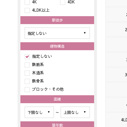
4K
4DK
4LDK以上
駅徒歩
建物構造
指定しない
鉄筋系
木造系
鉄骨系
ブロック・その他
面積
～
4L
築年数