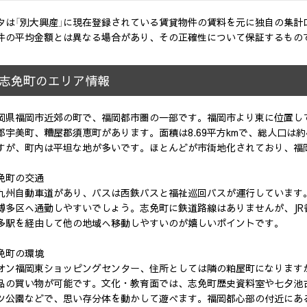
タは「別大興産」に現在登録されている賃貸物件の賃料を元に独自の集計
件の平均金額とは異なる場合があり、その正確性について保証するもの
志免町のエリア情報
岡県福岡市近郊の町で、福岡都市圏の一部です。福岡市より東に位置し
郡宇美町、糟屋郡須恵町があります。面積は8.69平方kmで、総人口は
すが、町内は平坦な地が多いです。ほとんどが市街地化されており、福
免町の交通
九州自動車道があり、バスは西鉄バスと福祉巡回バスが運行しています
博多区へ通勤しやすいでしょう。志免町に鉄道路線はありませんが、J
多駅を経由して他の地域へ移動しやすいのが嬉しいポイントです。
免町の環境
オン福岡東ショッピングセンター、住所としては隣の粕屋町になりますが
品の買い物が可能です。文化・教育面では、志免町歴史資料室や七夕池
ツ公園などで、思い存分体を動かして遊べます。福岡都心部の付近にあ