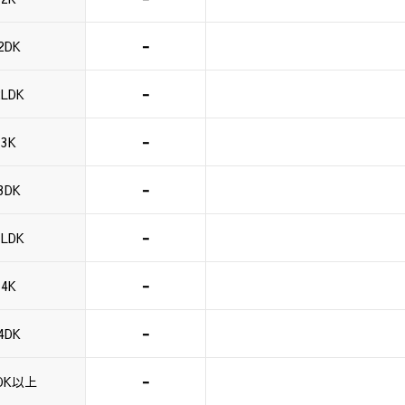
-
2DK
-
2LDK
-
3K
-
3DK
-
3LDK
-
4K
-
4DK
-
DK以上