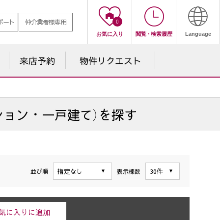
ポート
仲介業者様専用
0
お気に入り
閲覧
・
検索履歴
Language
来店予約
物件
リクエスト
ション・一戸建て）を探す
並び順
表示棟数
気に入りに追加