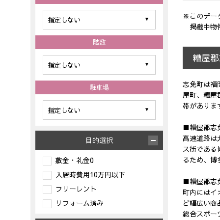
※このデー
掲載中物
階数
糟屋郡
志免町は福
駐車場
屋町、糟屋
帯がありま
■糟屋郡志
高速道路は
目的選択
ス街である
るため、博
敷金・礼金0
入居時費用10万円以下
■糟屋郡志
フリーレント
町内にはイ
リフォーム済み
ど幅広い商
総合スポー