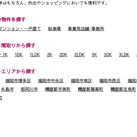
学はもちろん、外出やショッピングにおいても便利です。
の物件を探す
マンション・一戸建て
駐車場
事業用店舗･事務所
を間取りから探す
1K
1DK
1LDK
2K
2DK
2LDK
3K
3DK
3LDK
をエリアから探す
福岡市博多区
福岡市中央区
福岡市南区
福岡市西区
福岡
糸島市
那珂川市
糟屋郡宇美町
糟屋郡篠栗町
糟屋郡志免町
町