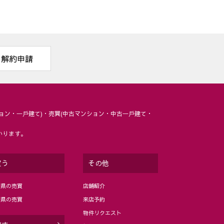
解約申請
ョン・⼀⼾建て)・売買(中古マンション・中古⼀⼾建て・
いります。
買う
その他
岡県の売買
店舗紹介
分県の売買
来店予約
物件リクエスト