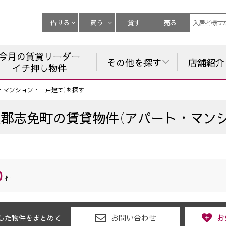
借りる
買う
貸す
売る
入居者様サ
今月の賃貸リーダー
その他を探す
店舗紹介
イチ押し物件
・マンション・一戸建て）を探す
屋郡志免町
の
賃貸物件（アパート・マン
0
件
お問い合わせ
お
した物件をまとめて