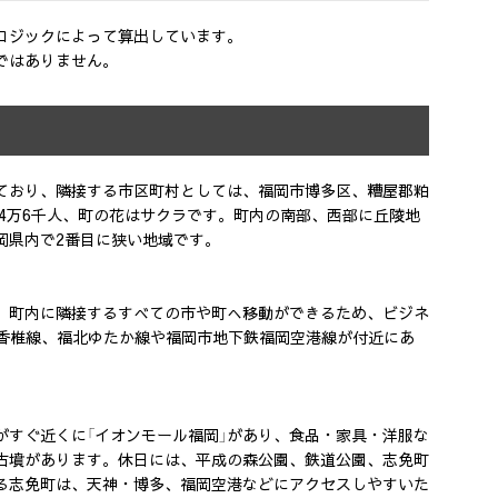
ロジックによって算出しています。
ではありません。
ており、隣接する市区町村としては、福岡市博多区、糟屋郡粕
約4万6千人、町の花はサクラです。町内の南部、西部に丘陵地
岡県内で2番目に狭い地域です。
。町内に隣接するすべての市や町へ移動ができるため、ビジネ
R香椎線、福北ゆたか線や福岡市地下鉄福岡空港線が付近にあ
すぐ近くに「イオンモール福岡」があり、食品・家具・洋服な
古墳があります。休日には、平成の森公園、鉄道公園、志免町
る志免町は、天神・博多、福岡空港などにアクセスしやすいた