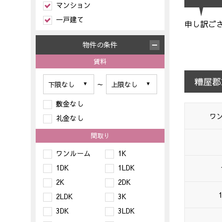
マンション
一戸建て
申し訳ご
物件の条件
賃料
糟屋郡
～
敷金なし
ワ
礼金なし
間取り
ワンルーム
1K
1DK
1LDK
2K
2DK
2LDK
3K
3DK
3LDK