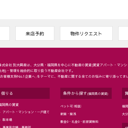
来店予約
物件リクエスト
株式会社 別大興産は、大分県・福岡県を中⼼に不動産の賃貸(賃貸アパート・マンシ
土地)・管理を総合的に取り扱う不動産会社です。
「お客様支持No.1企業へ」をテーマに、不動産に関する全てのお悩みに寄り添ってま
借りる
条件から探す
(福岡県の賃貸)
福岡県の賃貸
ペット可（相談）
福
アパート・マンション・⼀⼾建て
新築・築浅
大
駐⾞場
敷金0・礼金0・前家賃無料
事業用店舗・事務所