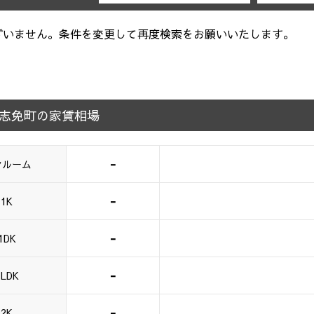
ざいません。条件を変更して再度検索をお願いいたします。
志免町の家賃相場
-
ンルーム
-
1K
-
1DK
-
1LDK
-
2K