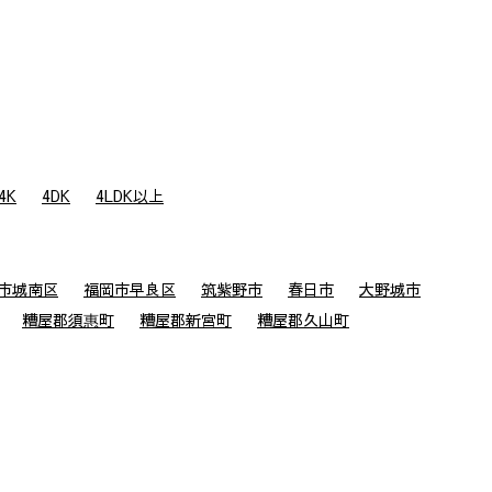
4K
4DK
4LDK以上
市城南区
福岡市早良区
筑紫野市
春日市
大野城市
糟屋郡須惠町
糟屋郡新宮町
糟屋郡久山町